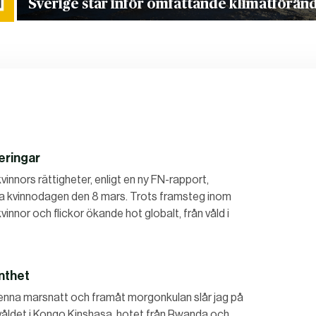
Sverige står inför omfattande klimatförän
eringar
innors rättigheter, enligt en ny FN-rapport,
lla kvinnodagen den 8 mars. Trots framsteg inom
vinnor och flickor ökande hot globalt, från våld i
nthet
 denna marsnatt och framåt morgonkulan slår jag på
våldet i Kongo Kinshasa, hotet från Rwanda och