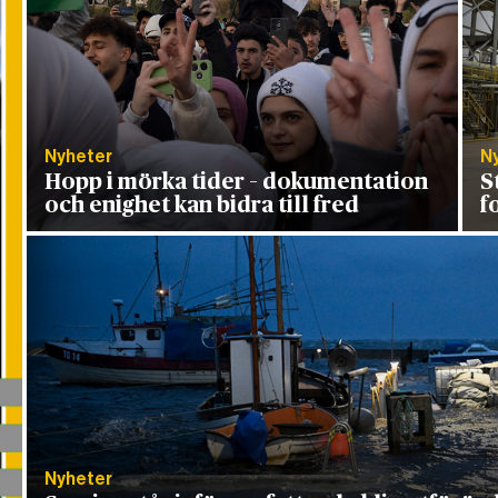
Nyheter
N
Hopp i mörka tider – dokumentation
S
och enighet kan bidra till fred
f
Nyheter