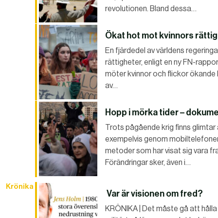
revolutionen. Bland dessa…
Ökat hot mot kvinnors rätti
En fjärdedel av världens regering
rättigheter, enligt en ny FN-rappo
möter kvinnor och flickor ökande h
av…
Hopp i mörka tider – dokumen
Trots pågående krig finns glimt
exempelvis genom mobiltelefoner,
metoder som har visat sig vara fr
Förändringar sker, även i…
Krönika
Var är visionen om fred?
KRÖNIKA | Det måste gå att hålla t