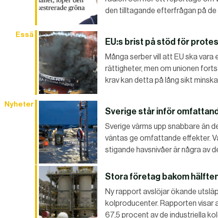
den tilltagande efterfrågan på de
Essä
EU:s brist på stöd för protes
Många serber vill att EU ska vara 
rättigheter, men om unionen fortsä
krav kan detta på lång sikt minsk
Nyheter
Sverige står inför omfattan
Sverige värms upp snabbare än de
väntas ge omfattande effekter. 
stigande havsnivåer är några av 
Stora företag bakom hälften
Ny rapport avslöjar ökande utsläp
kolproducenter. Rapporten visar at
67,5 procent av de industriella ko