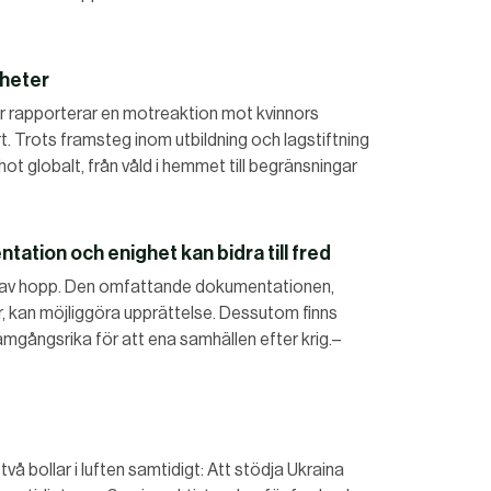
gheter
ar rapporterar en motreaktion mot kvinnors
DET GLOBALA PRESSTÖDET
PRENUMERERA
rt. Trots framsteg inom utbildning och lagstiftning
ot globalt, från våld i hemmet till begränsningar
tation och enighet kan bidra till fred
ar av hopp. Den omfattande dokumentationen,
 kan möjliggöra upprättelse. Dessutom finns
amgångsrika för att ena samhällen efter krig.–
vå bollar i luften samtidigt: Att stödja Ukraina