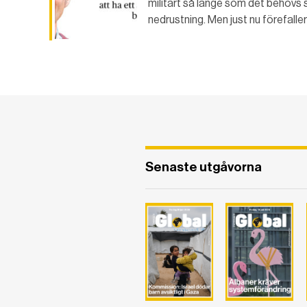
militärt så länge som det behövs 
nedrustning. Men just nu förefaller
Senaste utgåvorna