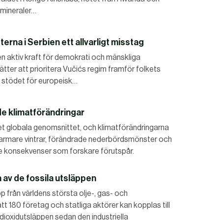
 mineraler…
terna i Serbien ett allvarligt misstag
en aktiv kraft för demokrati och mänskliga
tter att prioritera Vučićs regim framför folkets
a stödet för europeisk…
de klimatförändringar
t globala genomsnittet, och klimatförändringarna
Varmare vintrar, förändrade nederbördsmönster och
de konsekvenser som forskare förutspår.
 av de fossila utsläppen
p från världens största olje-, gas- och
t 180 företag och statliga aktörer kan kopplas till
ldioxidutsläppen sedan den industriella