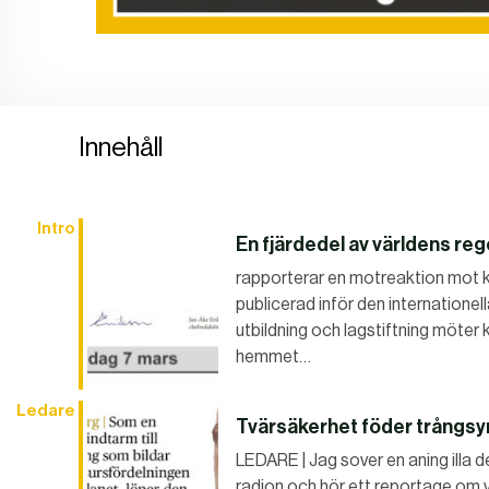
Innehåll
Intro
En fjärdedel av världens reg
rapporterar en motreaktion mot kv
publicerad inför den internatione
utbildning och lagstiftning möter k
hemmet…
Ledare
Tvärsäkerhet föder trångsy
LEDARE | Jag sover en aning illa
radion och hör ett reportage om 