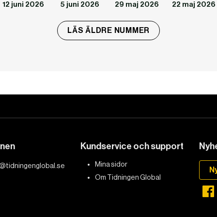
12 juni 2026
5 juni 2026
29 maj 2026
22 maj 2026
LÄS ÄLDRE NUMMER
onen
Kundservice och support
Nyhe
Mina sidor
@tidningenglobal.se
N
Om Tidningen Global