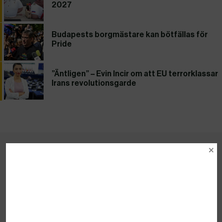
2027
Budapests borgmästare kan bötfällas för
Pride
”Äntligen” – Evin Incir om att EU terrorklassar
Irans revolutionsgarde
Senaste utgåvorna