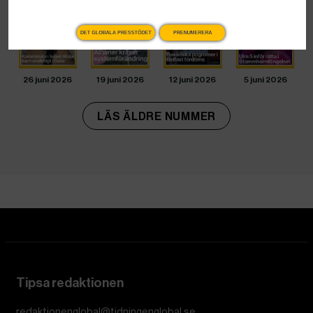
DET GLOBALA PRESSTÖDET
PRENUMERERA
26 juni 2026
19 juni 2026
12 juni 2026
5 juni 2026
LÄS ÄLDRE NUMMER
Tipsa redaktionen
redaktionenglobal@tidningenglobal.se