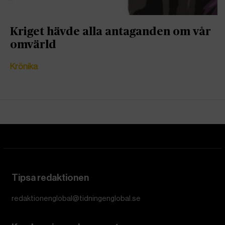
Kriget hävde alla antaganden om vår
omvärld
Krönika
Tipsa redaktionen
redaktionenglobal@tidningenglobal.se