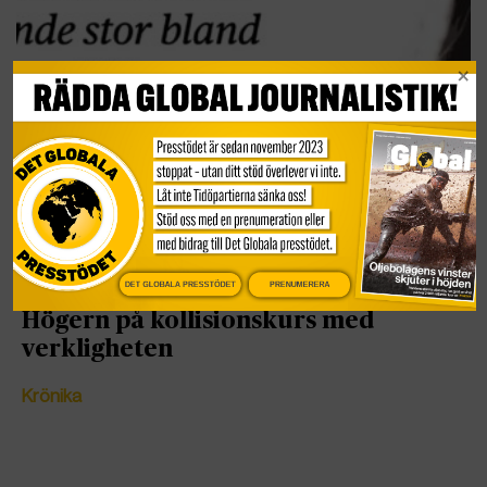
DET GLOBALA PRESSTÖDET
PRENUMERERA
Högern på kollisionskurs med
verkligheten
Krönika