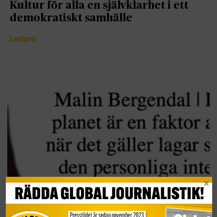
Kultur för alla en självklarhet i ett
demokratiskt samhälle
Ledare