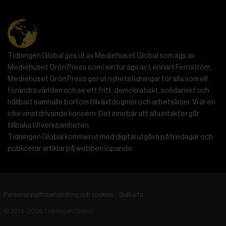
Tidningen Global ges ut av Mediehuset Global som ägs av
Mediehuset Grön Press som i sin tur ägs av Lennart Fernström.
Mediehuset Grön Press ger ut nyhetstidningar för alla som vill
förändra världen och se ett fritt, demokratiskt, solidariskt och
hållbart samhälle bortom tillväxtdogmer och arbetslinjer. Vi är en
icke vinstdrivande koncern. Det innebär att alla intäkter går
tillbaka till verksamheten.
Tidningen Global kommer ut med digital utgåva på fredagar och
publicerar artiklar på webben löpande.
Personuppgiftsbehandling och cookies
Sidkarta
© 2014–2026 Tidningen Global