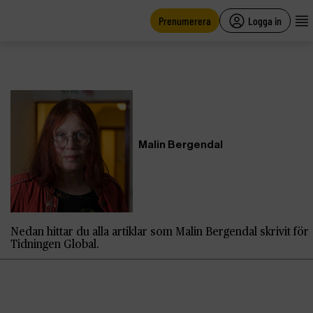
main
content
Prenumerera
Logga in
Malin Bergendal
Nedan hittar du alla artiklar som Malin Bergendal skrivit för
Tidningen Global.