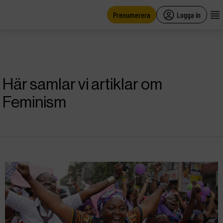
main
content
Prenumerera
Logga in
Här samlar vi artiklar om
Feminism