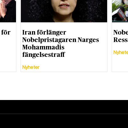
 för
Iran förlänger
Nobe
Nobelpristagaren Narges
Ress
Mohammadis
Nyhet
fängelsestraff
Nyheter
DET GLOBALA PRESSTÖDET
PRENUMERERA