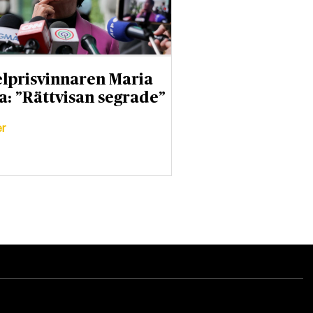
lprisvinnaren Maria
a: ”Rättvisan segrade”
er