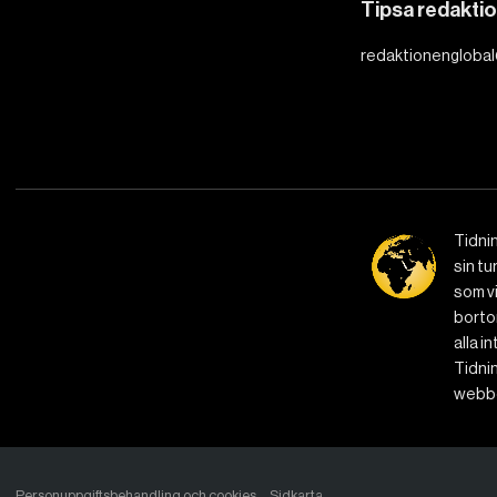
Tipsa redakti
redaktionenglobal
Tidni
sin tu
som vi
bortom
alla i
Tidnin
webbe
Personuppgiftsbehandling och cookies
Sidkarta