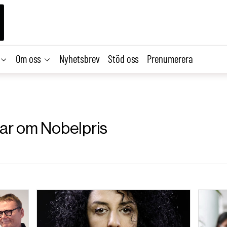
Om oss
Nyhetsbrev
Stöd oss
Prenumerera
klar om Nobelpris