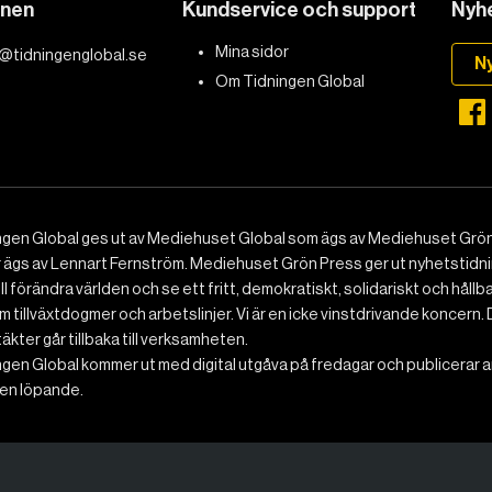
onen
Kundservice och support
Nyhe
Mina sidor
@tidningenglobal.se
N
Om Tidningen Global
ngen Global ges ut av Mediehuset Global som ägs av Mediehuset Grön
r ägs av Lennart Fernström. Mediehuset Grön Press ger ut nyhetstidnin
ll förändra världen och se ett fritt, demokratiskt, solidariskt och hållb
 tillväxtdogmer och arbetslinjer. Vi är en icke vinstdrivande koncern. 
ntäkter går tillbaka till verksamheten.
gen Global kommer ut med digital utgåva på fredagar och publicerar ar
n löpande.