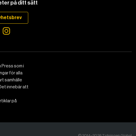
ter på ditt sätt
yhetsbrev
 Press som i
gar för alla
art samhälle
Det innebär att
tiklar på
© 2014–2026 Tidningen Global