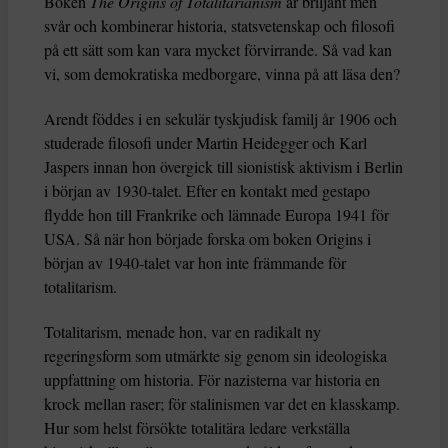
Boken
The Origins of Totalitarianism
är briljant men
svår och kombinerar historia, statsvetenskap och filosofi
på ett sätt som kan vara mycket förvirrande. Så vad kan
vi, som demokratiska medborgare, vinna på att läsa den?
Arendt föddes i en sekulär tyskjudisk familj år 1906 och
studerade filosofi under Martin Heidegger och Karl
Jaspers innan hon övergick till sionistisk aktivism i Berlin
i början av 1930-talet. Efter en kontakt med gestapo
flydde hon till Frankrike och lämnade Europa 1941 för
USA. Så när hon började forska om boken Origins i
början av 1940-talet var hon inte främmande för
totalitarism.
Totalitarism, menade hon, var en radikalt ny
regeringsform som utmärkte sig genom sin ideologiska
uppfattning om historia. För nazisterna var historia en
krock mellan raser; för stalinismen var det en klasskamp.
Hur som helst försökte totalitära ledare verkställa