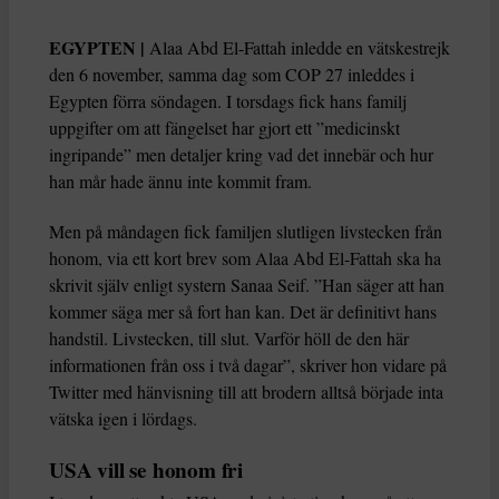
EGYPTEN |
Alaa Abd El-Fattah inledde en vätskestrejk
den 6 november, samma dag som COP 27 inleddes i
Egypten förra söndagen. I torsdags fick hans familj
uppgifter om att fängelset har gjort ett ”medicinskt
ingripande” men detaljer kring vad det innebär och hur
han mår hade ännu inte kommit fram.
Men på måndagen fick familjen slutligen livstecken från
honom, via ett kort brev som Alaa Abd El-Fattah ska ha
skrivit själv enligt systern Sanaa Seif. ”Han säger att han
kommer säga mer så fort han kan. Det är definitivt hans
handstil. Livstecken, till slut. Varför höll de den här
informationen från oss i två dagar”, skriver hon vidare på
Twitter med hänvisning till att brodern alltså började inta
vätska igen i lördags.
USA vill se honom fri