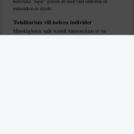
historiska ”lagar” genom att med våld omforma de
människor de styrde.
Totalitarism vill isolera individer
Mänskligheten, sade Arendt, kännetecknas av sin
oändliga variation – ingen person kan någonsin helt
ersätta en annan. Totalitarism syftade till att förstöra
detta. Den isolerade individer, upplöste de band genom
vilka de förenar och stärker varandra, och försökte
utplåna den mänskliga personligheten.
Koncentrationslägrens totala dominans gjorde det genom
att reducera varje fånge till ”en bunt reaktioner som kan
likvideras och ersättas” innan de dödas. Med alla i
slutändan utsatta för detta hot, gjorde totalitarismen den
mänskliga personen som sådan överflödig.
I stället för att sträva efter stabilitet var totalitarismen
alltid en rörelse som ständigt anstiftade förändring. När