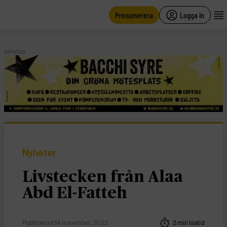
main
content
Prenumerera
Logga in
ANNONS
Nyheter
Livstecken från Alaa
Abd El-Fatteh
Publicerad 14 november, 2022
3 min lästid