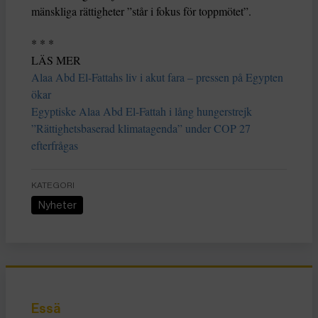
mänskliga rättigheter ”står i fokus för toppmötet”.
* * *
LÄS MER
Alaa Abd El-Fattahs liv i akut fara – pressen på Egypten
ökar
Egyptiske Alaa Abd El-Fattah i lång hungerstrejk
”Rättighetsbaserad klimatagenda” under COP 27
efterfrågas
KATEGORI
Nyheter
Essä