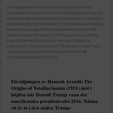
Den nyimperialistiska kraftdemonstrationen från en
amerikansk regering som avrättar civila båtbesättningar på
internationellt vatten samtidigt som den sätter in reguljära
väpnade styrkor på hemmaplan för att bekämpa brottslighet
framstår som en appell till samma instinkter som Arendt
skrev om, menar Christopher J Finlay, professor i politisk
teori vid Durham University i en text som tidigare har
publicerats i The Conversation. Till vänster Donald Trump,
och till höger Hannah Arendt, fotad 1969. Foto: AP
Photo/Alex Brandon | AP Photo
Försäljningen av Hannah Arendts The
Origins of Totalitarianism (1951) sköt i
höjden när Donald Trump vann det
amerikanska presidentvalet 2016. Nästan
ett år in i den andra Trump-