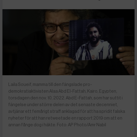
Laila Soueif, mamma till den fängslade pro-
demokratiaktivisten Alaa Abd El-Fattah, Kairo, Egypten,
torsdagen den nov. 10, 2022. Abd E-Fattah, som har suttit i
fängelse under större delen av det senaste decenniet,
avtjänar ett femårigt straff anklagad för att ha spridit falska
nyheter för att han retweetade en rapport 2019 om att en
annan fånge dog i häkte. Foto: AP Photo/Amr Nabil