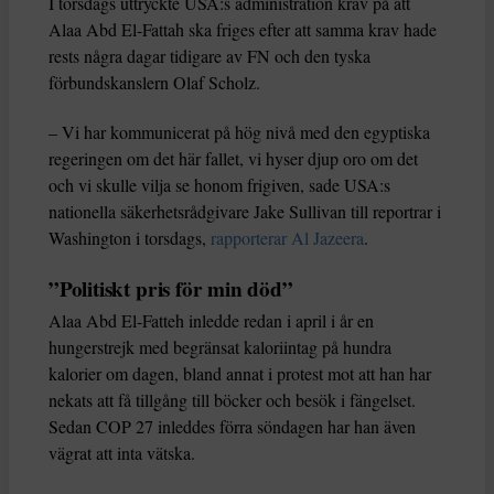
I torsdags uttryckte USA:s administration krav på att
Alaa Abd El-Fattah ska friges efter att samma krav hade
rests några dagar tidigare av FN och den tyska
förbundskanslern Olaf Scholz.
– Vi har kommunicerat på hög nivå med den egyptiska
regeringen om det här fallet, vi hyser djup oro om det
och vi skulle vilja se honom frigiven, sade USA:s
nationella säkerhetsrådgivare Jake Sullivan till reportrar i
Washington i torsdags,
rapporterar Al Jazeera
.
”Politiskt pris för min död”
Alaa Abd El-Fatteh inledde redan i april i år en
hungerstrejk med begränsat kaloriintag på hundra
kalorier om dagen, bland annat i protest mot att han har
nekats att få tillgång till böcker och besök i fängelset.
Sedan COP 27 inleddes förra söndagen har han även
vägrat att inta vätska.