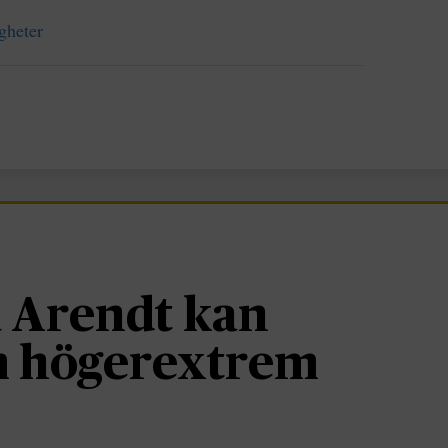
igheter
 Arendt kan
om högerextrem