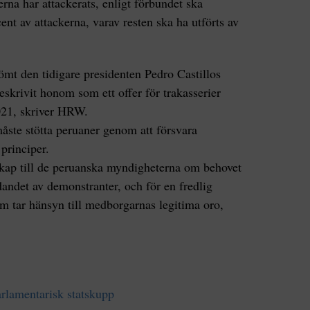
rna har attackerats, enligt förbundet ska
ent av attackerna, varav resten ska ha utförts av
ömt den tidigare presidenten Pedro Castillos
skrivit honom som ett offer för trakasserier
021, skriver HRW.
åste stötta peruaner genom att försvara
principer.
skap till de peruanska myndigheterna om behovet
dandet av demonstranter, och för en fredlig
om tar hänsyn till medborgarnas legitima oro,
arlamentarisk statskupp