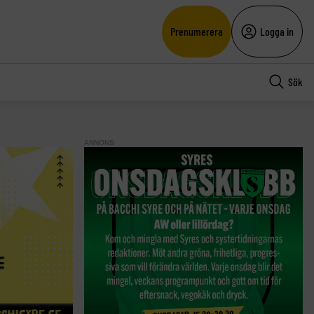
Prenumerera
Logga in
Sök
ANNONS