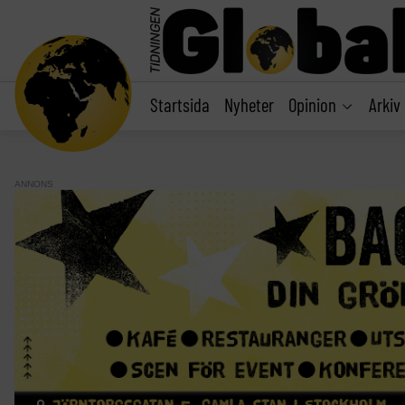
main
content
Startsida
Nyheter
Opinion
Arkiv
ANNONS