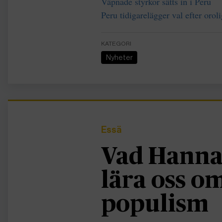
Väpnade styrkor sätts in i Peru
Peru tidigarelägger val efter orol
KATEGORI
Nyheter
Essä
Vad Hanna
lära oss 
populism