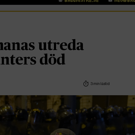
anas utreda
nters död
3 min lästid