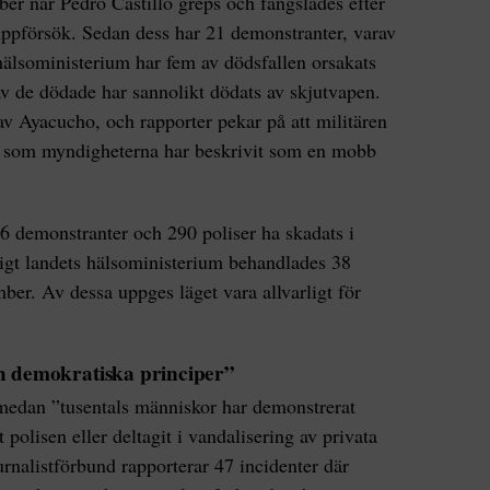
er när Pedro Castillo greps och fängslades efter
uppförsök. Sedan dess har 21 demonstranter, varav
 hälsoministerium har fem av dödsfallen orsakats
av de dödade har sannolikt dödats av skjutvapen.
v Ayacucho, och rapporter pekar på att militären
er som myndigheterna har beskrivit som en mobb
6 demonstranter och 290 poliser ha skadats i
igt landets hälsoministerium behandlades 38
er. Av dessa uppges läget vara allvarligt för
h demokratiska principer”
medan ”tusentals människor har demonstrerat
 polisen eller deltagit i vandalisering av privata
urnalistförbund rapporterar 47 incidenter där