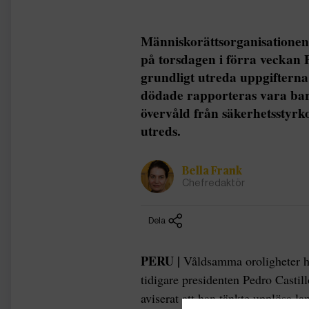
Människorättsorganisation
på torsdagen i förra veckan 
grundligt utreda uppgifterna
dödade rapporteras vara ba
övervåld från säkerhetsstyrk
utreds.
Bella Frank
Chefredaktör
Dela
PERU |
Våldsamma oroligheter har
tidigare presidenten Pedro Castill
aviserat att han tänkte upplösa l