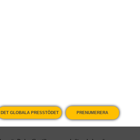
ident och meddelade först att hon tänkte sitta kvar
na, både för att visa sitt stöd för Pedro Castillo,
. På tisdagen röstade kongressen om att förlägga
otesterna måste utredas men rättfärdigar inte den
av säkerhetsstyrkor som kan sätta människors
 Amerikachef Juanita Goebertus på
ioritera dialog och respekt för mänskliga
g på landets pågående politiska kris, fortsätter
DET GLOBALA PRESSTÖDET
PRENUMERERA