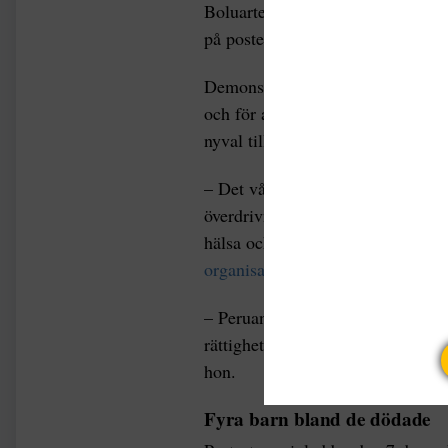
Boluarte tog över rollen som pres
på posten fram till val 2026.
Demonstranter tog snabbt till gator
och för att kräva nyval inom kort
nyval till i april 2024.
– Det våld som utövades under pr
överdrivna användningen av våld 
hälsa och liv vi fara, s
äger HRW:s
organisationens hemsida
.
– Peruanska myndigheter måste pr
rättigheter när de söker en lösnin
hon.
Fyra barn bland de dödade