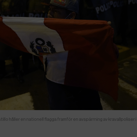
o håller en nationell flagga framför en avspärrning av kravallpoliser i