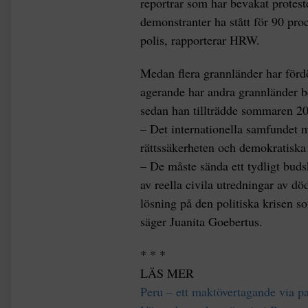
reportrar som har bevakat proteste
demonstranter ha stått för 90 proc
polis, rapporterar HRW.
Medan flera grannländer har förd
agerande har andra grannländer be
sedan han tillträdde sommaren 2
– Det internationella samfundet m
rättssäkerheten och demokratiska 
– De måste sända ett tydligt bud
av reella civila utredningar av dö
lösning på den politiska krisen s
säger Juanita Goebertus.
* * *
LÄS MER
Peru – ett maktövertagande via p