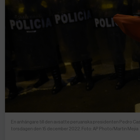
En anhängare till den avsatte peruanska presidenten Pedro Castill
torsdagen den 15 december 2022. Foto: AP Photo/Martin Mejia