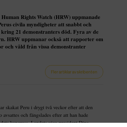
en Human Rights Watch (HRW) uppmanade
Perus civila myndigheter att snabbt och
 kring 21 demonstranters död. Fyra av de
rn. HRW uppmanar också att rapporter om
or och våld från vissa demonstranter
Fler artiklar av skribenten
 skakat Peru i drygt två veckor efter att den
o avsattes och fängslades efter att han hade
andets kongress. Landets vice-president Dina