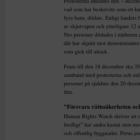
Protesterna inleddes den 7 decemb
vad som har beskrivits som ett k
fyra barn, dödats. Enligt landets
av skjutvapen och ytterligare 12 
Nio personer dödades i närheten a
där har skjutit mot demonstrant
som gick till attack.
Fram till den 18 december ska 35
samband med protesterna och enl
personer på sjukhus den 20 decemb
åtta.
”Försvara rättssäkerheten oc
Human Rights Watch skriver att 
fredligt” har andra kastat sten mot
och offentlig byggnader. Perus jo