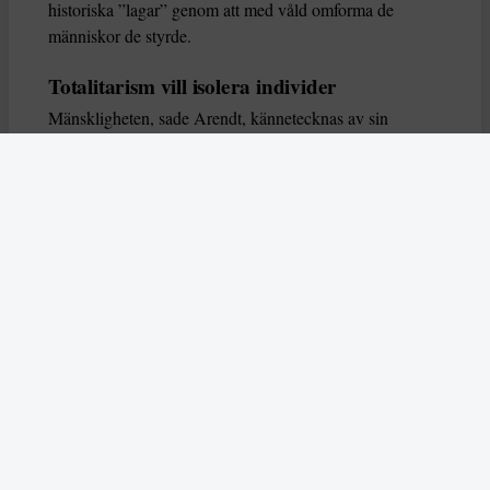
historiska ”lagar” genom att med våld omforma de
människor de styrde.
Totalitarism vill isolera individer
Mänskligheten, sade Arendt, kännetecknas av sin
oändliga variation – ingen person kan någonsin helt
ersätta en annan. Totalitarism syftade till att förstöra
detta. Den isolerade individer, upplöste de band genom
vilka de förenar och stärker varandra, och försökte
utplåna den mänskliga personligheten.
Koncentrationslägrens totala dominans gjorde det genom
att reducera varje fånge till ”en bunt reaktioner som kan
likvideras och ersättas” innan de dödas. Med alla i
slutändan utsatta för detta hot, gjorde totalitarismen den
mänskliga personen som sådan överflödig.
I stället för att sträva efter stabilitet var totalitarismen
alltid en rörelse som ständigt anstiftade förändring. När