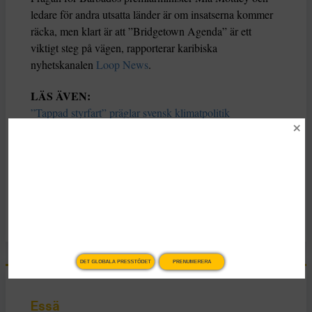
ledare för andra utsatta länder är om insatserna kommer
räcka, men klart är att ”Bridgetown Agenda” är ett
viktigt steg på vägen, rapporterar karibiska
nyhetskanalen
Loop News
.
LÄS ÄVEN:
”Tappad styrfart” präglar svensk klimatpolitik
Hur stora klimatbovar är vi i Sverige?
Vind- och solenergi billigare än kol
KATEGORI
Nyheter
DET GLOBALA PRESSTÖDET
PRENUMERERA
Essä