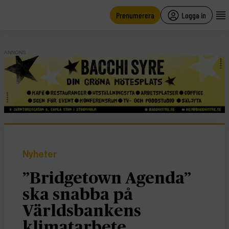
main
content
Prenumerera
Logga in
ANNONS
Nyheter
”Bridgetown Agenda”
ska snabba på
Världsbankens
klimatarbete