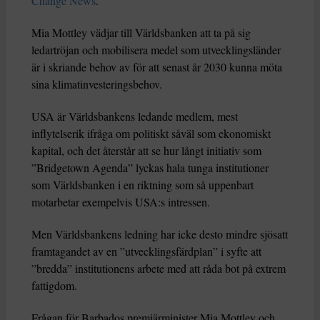
Change News
.
Mia Mottley vädjar till Världsbanken att ta på sig
ledartröjan och mobilisera medel som utvecklingsländer
är i skriande behov av för att senast år 2030 kunna möta
sina klimatinvesteringsbehov.
USA är Världsbankens ledande medlem, mest
inflytelserik ifråga om politiskt såväl som ekonomiskt
kapital, och det återstår att se hur långt initiativ som
”Bridgetown Agenda” lyckas hala tunga institutioner
som Världsbanken i en riktning som så uppenbart
motarbetar exempelvis USA:s intressen.
Men Världsbankens ledning har icke desto mindre sjösatt
framtagandet av en ”utvecklingsfärdplan” i syfte att
”bredda” institutionens arbete med att råda bot på extrem
fattigdom.
Frågan för Barbados premiärminister Mia Mottley och