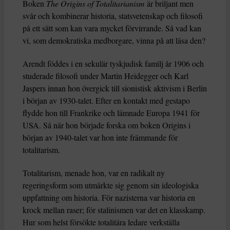
Boken
The Origins of Totalitarianism
är briljant men
svår och kombinerar historia, statsvetenskap och filosofi
på ett sätt som kan vara mycket förvirrande. Så vad kan
vi, som demokratiska medborgare, vinna på att läsa den?
Arendt föddes i en sekulär tyskjudisk familj år 1906 och
studerade filosofi under Martin Heidegger och Karl
Jaspers innan hon övergick till sionistisk aktivism i Berlin
i början av 1930-talet. Efter en kontakt med gestapo
flydde hon till Frankrike och lämnade Europa 1941 för
USA. Så när hon började forska om boken Origins i
början av 1940-talet var hon inte främmande för
totalitarism.
Totalitarism, menade hon, var en radikalt ny
regeringsform som utmärkte sig genom sin ideologiska
uppfattning om historia. För nazisterna var historia en
krock mellan raser; för stalinismen var det en klasskamp.
Hur som helst försökte totalitära ledare verkställa