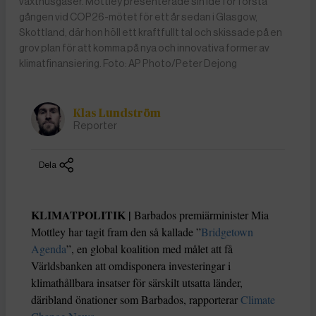
växthusgaser. Mottley presenterade sin idé för första
gången vid COP26-mötet för ett år sedan i Glasgow,
Skottland, där hon höll ett kraftfullt tal och skissade på en
grov plan för att komma på nya och innovativa former av
klimatfinansiering. Foto: AP Photo/Peter Dejong
Klas Lundström
Reporter
Dela
KLIMATPOLITIK |
Barbados premiärminister Mia
Mottley har tagit fram den så kallade ”
Bridgetown
Agenda
”, en global koalition med målet att få
Världsbanken att omdisponera investeringar i
klimathållbara insatser för särskilt utsatta länder,
däribland önationer som Barbados, rapporterar
Climate