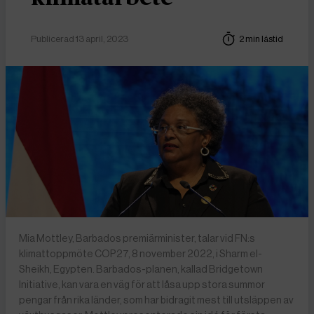
Publicerad 13 april, 2023
2 min lästid
Mia Mottley, Barbados premiärminister, talar vid FN:s
klimattoppmöte COP27, 8 november 2022, i Sharm el-
Sheikh, Egypten. Barbados-planen, kallad Bridgetown
Initiative, kan vara en väg för att låsa upp stora summor
pengar från rika länder, som har bidragit mest till utsläppen av