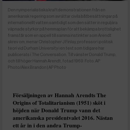
Den nyimperialistiska kraftdemonstrationen från en
amerikansk regering som avrättar civila båtbesättningar på
internationellt vatten samtidigt som den sätter in reguljära
väpnade styrkor på hemmaplan för att bekämpa brottslighet
framstår som en appell till samma instinkter som Arendt
skrev om, menar Christopher J Finlay, professor i politisk
teori vid Durham University i en text som tidigare har
publicerats i The Conversation. Till vänster Donald Trump,
och till höger Hannah Arendt, fotad 1969. Foto: AP
Photo/Alex Brandon | AP Photo
Försäljningen av Hannah Arendts The
Origins of Totalitarianism (1951) sköt i
höjden när Donald Trump vann det
amerikanska presidentvalet 2016. Nästan
ett år in i den andra Trump-