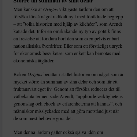
Större än summan av sina delar
Men kanske är
Origins
viktigaste lärdom den om att
försöka förstå något radikalt nytt med föråldrade begrepp
– att ”tolka historien med hjälp av klichéer”, som Arendt
kallade det. Inför en omskakande ny typ av politik finns
en frestelse att förklara bort den som exempelvis enbart
nationalistiska överdrifter. Eller som ett förståeligt uttryck
för ekonomisk besvikelse, som enkelt kan bemötas med
ekonomiska åtgärder.
Boken
Origins
berättar i stället historien om något som är
mycket större än summan av sina delar och som får ett
fruktansvärt eget liv. Genom att försöka reducera det till
välbekanta termer, sade Arendt, ”upphörde verklighetens
genomslag och chock av erfarenheterna att kännas”, och
människor misslyckades med att göra motstånd just när
de som mest behövde göra det.
Men denna lärdom gäller också själva idén om