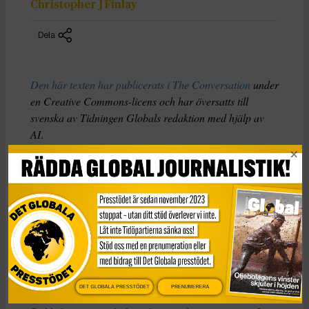
Christopher J Finlay
Dela
Den här texten har publicerats i The Conversation
under
en Creative Commons-licens och har översatts till
svenska av Tidningen Globals redaktion med hjälp av
AI
.
Boken
The Origins of Totalitarianism
är briljant men
svår och kombinerar historia, statsvetenskap och filosofi
på ett sätt som kan vara mycket förvirrande. Så vad kan
vi, som demokratiska medborgare, vinna på att läsa den?
Arendt föddes i en sekulär tyskjudisk familj år 1906 och
studerade filosofi under Martin Heidegger och Karl
Jaspers innan hon övergick till sionistisk aktivism i Berlin
DET GLOBALA PRESSTÖDET
PRENUMERERA
i början av 1930-talet. Efter en kontakt med gestapo