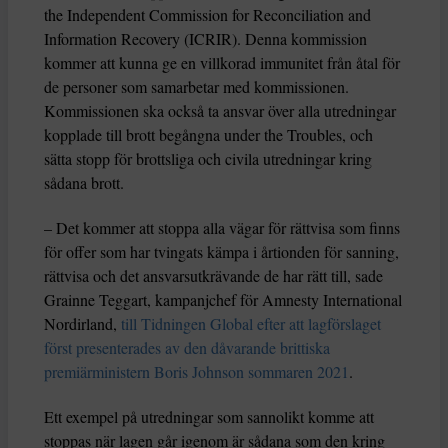
the Independent Commission for Reconciliation and
Information Recovery (ICRIR). Denna kommission
kommer att kunna ge en villkorad immunitet från åtal för
de personer som samarbetar med kommissionen.
Kommissionen ska också ta ansvar över alla utredningar
kopplade till brott begångna under the Troubles, och
sätta stopp för brottsliga och civila utredningar kring
sådana brott.
– Det kommer att stoppa alla vägar för rättvisa som finns
för offer som har tvingats kämpa i årtionden för sanning,
rättvisa och det ansvarsutkrävande de har rätt till, sade
Grainne Teggart, kampanjchef för Amnesty International
Nordirland,
till Tidningen Global efter att lagförslaget
först presenterades av den dåvarande brittiska
premiärministern Boris Johnson sommaren 2021
.
Ett exempel på utredningar som sannolikt komme att
stoppas när lagen går igenom är sådana som den kring