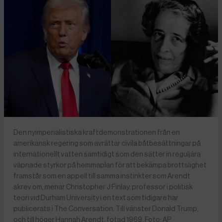
Den nyimperialistiska kraftdemonstrationen från en
amerikansk regering som avrättar civila båtbesättningar på
internationellt vatten samtidigt som den sätter in reguljära
väpnade styrkor på hemmaplan för att bekämpa brottslighet
framstår som en appell till samma instinkter som Arendt
skrev om, menar Christopher J Finlay, professor i politisk
teori vid Durham University i en text som tidigare har
publicerats i The Conversation. Till vänster Donald Trump,
och till höger Hannah Arendt, fotad 1969. Foto: AP