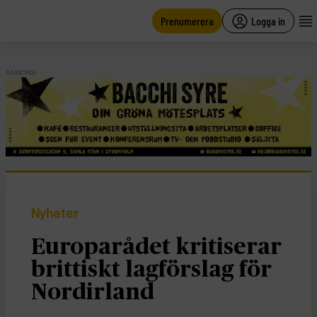
main
content
Prenumerera
Logga in
ANNONS
Nyheter
Europarådet kritiserar
brittiskt lagförslag för
Nordirland