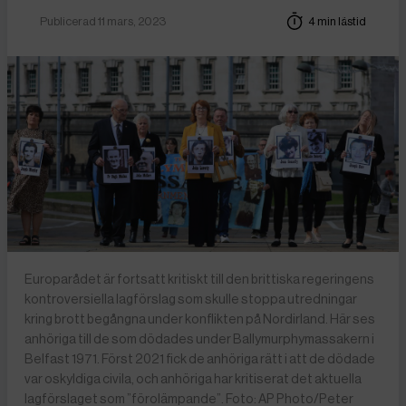
Publicerad 11 mars, 2023
4 min lästid
Europarådet är fortsatt kritiskt till den brittiska regeringens
kontroversiella lagförslag som skulle stoppa utredningar
kring brott begångna under konflikten på Nordirland. Här ses
anhöriga till de som dödades under Ballymurphymassakern i
Belfast 1971. Först 2021 fick de anhöriga rätt i att de dödade
var oskyldiga civila, och anhöriga har kritiserat det aktuella
lagförslaget som ”förolämpande”. Foto: AP Photo/Peter