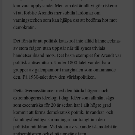
kan vara upplysande. Men om det är allt vi gör riskerar
vi att förbise Arendts mer subtila lärdomar om
varningstecken som kan hjälpa oss att bedöma hot mot
demokratin.
Det första är att politisk katastrof inte alltid kännetecknas
av stora frågor, utan uppstår när till synes triviala
händelser ibland möts. Det bästa exemplet för Arendt var
politisk antisemitism. Under 1800-talet var det bara
grupper av galenpannor i marginalen som omfamnade
den. På 1930-talet drev den världspolitiken.
Detta överensstämmer med den hårda högerns och
extremhögerns ideologi i dag. Idéer som allmänt sågs
som excentriska för 20 år sedan har i allt högre grad
kommit att forma demokratisk politik. Invandrar- och
främlingsfientliga strömningar har trängt in i den
politiska mittfåran. Vid sidan av växande islamofobi är
antisemitismen också på uppgång igen.