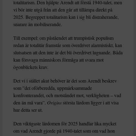
totalitarism. Den hjälpte Arendt att förstå 1940-talet, men
vi bör inte utgå från att den går att tillämpa direkt på
2025. Begreppet totalitarism kan i sig bli distraherande,
snarare än mobiliserande.
Till exempel: om påståendet att trumpistisk populism
redan är totalitär framstår som överdrivet alarmistiskt, kan
slutsatsen att den inte är det bli överdrivet lugnande. Båda
kan försvaga människors förmåga att svara mot
ögonblickets krav.
Det vi i stället akut behöver är det som Arendt beskrev
som ”det oförberedda, uppmärksammade
konfronterandet, och motståndet mot, verkligheten – vad
den än må vara”.
Origins
största lärdom ligger i att visa
hur detta ser ut.
Den viktigaste lärdomen för 2025 handlar lika mycket
om vad Arendt gjorde på 1940-talet som om vad hon