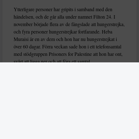
Ytterligare personer har gripits i samband med den
händelsen, och de går alla under namnet Filton 24. I
november började flera av de fängslade att hungerstrejka,
och fyra personer hungerstrejkar fortfarande. Heba
Muraisi är en av dem och hon har nu hungerstrejkat i
över 60 dagar. Förra veckan sade hon i ett telefonsamtal
med stödgruppen Prisoners for Palestine att hon har ont,
svårt att ligga ner och att föra ett samtal.
Nu varnar också flera FN-experter för att deras liv är i
fara, genom organsvikt eller hjärtarytmi riskerar de att dö
eller allvarligt skadas. Experterna uttrycker också oro
över hur deras grundläggande rättigheter har behandlas
av brittiska myndigheter.
– Dessa hungerstrejker måste förstås i ett större
sammanhang av begränsningar av propalestinsk aktivism
i Storbritannien,
säger experterna
som du kan läsa mer