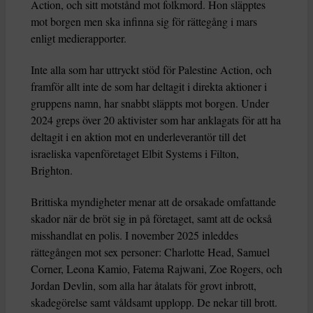
Action, och sitt motstånd mot folkmord. Hon släpptes
mot borgen men ska infinna sig för rättegång i mars
enligt medierapporter.
Inte alla som har uttryckt stöd för Palestine Action, och
framför allt inte de som har deltagit i direkta aktioner i
gruppens namn, har snabbt släppts mot borgen. Under
2024 greps över 20 aktivister som har anklagats för att ha
deltagit i en aktion mot en underleverantör till det
israeliska vapenföretaget Elbit Systems i Filton,
Brighton.
Brittiska myndigheter menar att de orsakade omfattande
skador när de bröt sig in på företaget, samt att de också
misshandlat en polis. I november 2025 inleddes
rättegången mot sex personer: Charlotte Head, Samuel
Corner, Leona Kamio, Fatema Rajwani, Zoe Rogers, och
Jordan Devlin, som alla har åtalats för grovt inbrott,
skadegörelse samt våldsamt upplopp. De nekar till brott.