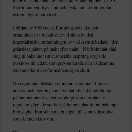
utanför i samhällen i avindustrialiserade regioner i USA,
Storbritannien, Ryssland och Tyskland – regioner där
extremhögern har vuxit.
I början av 1900-talets Europa spreds liknande
erfarenheter av maktlöshet vid sidan av den
imperialistiska omfamningen av vad Arendt kallade ”den
gränslösa jakten på makt efter makt”. När kolonialt våld
slog tillbaka mot sitt europeiska ursprung drogs de
maktlösa till ledare som personifierade den våldsamma
strävan efter makt för maktens egen skull.
Den nyimperialistiska kraftdemonstrationen från en
amerikansk regering som avrättar civila båtbesättningar
på internationellt vatten samtidigt som den sätter in
reguljära väpnade styrkor på hemmaplan för att bekämpa
brottslighet framstår som en appell till samma instinkter
som Arendt skrev om.