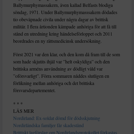
Ballymurphymassakern, även kallad Belfasts blodiga
söndag, 1971. Under Ballymurphymasssakern dödades
tio obeväpnade civila under några dagar av brittisk
militär. I flera årtionden kämpade anhöriga för att få till
stånd en utredning kring händelseförloppet och 2011
beordrades en ny rättsmedicinsk undersökning.
Först 2021 var den klar, och den kom då fram till de som
som hade skjutits ihjäl var ”helt oskyldiga” och den
brittiska arméns användning av dödligt våld var
”oförsvarligt”. Förra sommaren nåddes slutligen en
förlikning mellan anhöriga och det brittiska
försvarsdepartementet.
* * *
LÄS MER
Nordirland: Ex-soldat dömd för dödsskjutning
Nordirländska familjer får skadestånd
Brittiskt lagförslag om Nordirlandsprotokollet förkastas