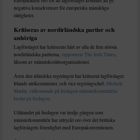
Europarådets oro för att lagförslaget kommer att ge
negativa konsekvenser för europeiska mänskliga
rättigheter.
Kritiseras av nordirländska partier och
anhöriga
Lagförslaget har kritiserats hårt av alla de fem största
nordirländska partierna,
rapporterar The Irish Times
,
liksom av människorättsorganisationer.
Även den irländska regeringen har kritiserat lagförslaget.
Irlands utrikesminister, och vice regeringschef,
Micheál
Martin, välkomnade på fredagen ministerkommitténs
beslut på fredagen
.
Utlåtandet på fredagen var tredje gången som
ministerkommittén har uttryckt oro över det brittiska
lagförslagets förenlighet med Europakonventionen.