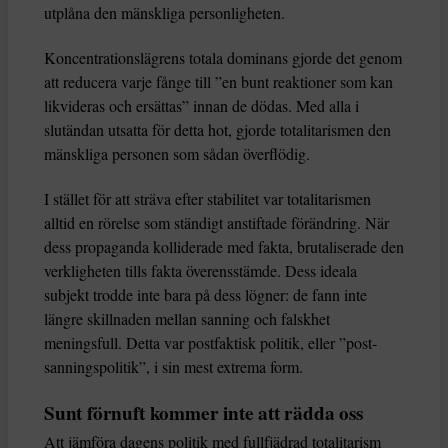
utplåna den mänskliga personligheten.
Koncentrationslägrens totala dominans gjorde det genom
att reducera varje fånge till ”en bunt reaktioner som kan
likvideras och ersättas” innan de dödas. Med alla i
slutändan utsatta för detta hot, gjorde totalitarismen den
mänskliga personen som sådan överflödig.
I stället för att sträva efter stabilitet var totalitarismen
alltid en rörelse som ständigt anstiftade förändring. När
dess propaganda kolliderade med fakta, brutaliserade den
verkligheten tills fakta överensstämde. Dess ideala
subjekt trodde inte bara på dess lögner: de fann inte
längre skillnaden mellan sanning och falskhet
meningsfull. Detta var postfaktisk politik, eller ”post-
sanningspolitik”, i sin mest extrema form.
Sunt förnuft kommer inte att rädda oss
Att jämföra dagens politik med fullfjädrad totalitarism