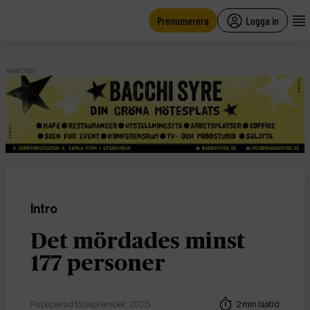
main
content
Prenumerera
Logga in
ANNONS
Intro
Det mördades minst
177 personer
Publicerad 15 september, 2023
2 min lästid