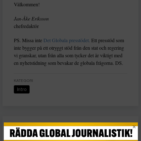
Välkommen!
Jan-Åke Eriksson
chefredaktör
PS. Missa inte
Det Globala presstödet.
Ett presstöd som
inte bygger på ett otryggt stöd från den stat och regering
vi granskar, utan från alla som tycker det är viktigt med
en nyhetstidning som bevakar de globala frågorna. DS.
KATEGORI
Intro
Intro