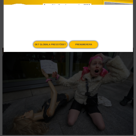
FN-oro över brittisk
terrorlag
Publicerad 2 januari, 2026
4 min lästid
DET GLOBALA PRESSTÖDET
PRENUMERERA