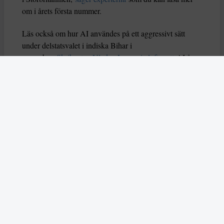
om i årets första nummer.
Läs också om hur AI användes på ett aggressivt sätt
under delstatsvalet i indiska Bihar i
november.
Skribenten Vladan Lausevic lyfter att
AI å
ena sidan kan bidra till att sprida viktig information och
öka politiskt deltagande, men å andra sidan också kan
orsaka problem om den missbrukas. Han skriver: ”Utan
tydliga regler, etiska riktlinjer och system för att granska
falskt innehåll kan AI i sin värsta form stärka just
diktaturer och auktoritära system istället för att förnya
och förbättra demokratin.”
I mitten av december slog två attentatsmän till mot ett
judiskt chanukkafirande på Bondi Beach, dödade femton
människor och skadade många fler. Enligt australisk
polis utreds dådet som en terrorattack och
attentatsmännen, en far och son, tros ha hämtat
inspiration från IS. Nu kräver familjer till de dödade och