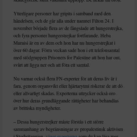
Ytterligare personer har gripits i samband med den
händelsen, och de går alla under namnet Filton 24. I
november började flera av de fängslade att hungerstrejka,
och fyra personer hungerstrejkar fortfarande. Heba
Muraisi är en av dem och hon har nu hungerstrejkat i
över 60 dagar. Förra veckan sade hon i ett telefonsamtal
med stödgruppen Prisoners for Palestine att hon har ont,
svårt att ligga ner och att föra ett samtal.
Nu varnar också flera FN-experter för att deras liv är i
fara, genom organsvikt eller hjärtarytmi riskerar de att dö
eller allvarligt skadas. Experterna uttrycker också oro
över hur deras grundläggande rättigheter har behandlas
av brittiska myndigheter.
– Dessa hungerstrejker måste förstås i ett större
sammanhang av begränsningar av propalestinsk aktivism
i Storbritannien,
säger experterna
som du kan läsa mer