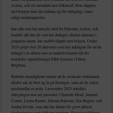
Action, och sitt motstånd mot folkmord. Hon släpptes
mot borgen men ska infinna sig för rättegång i mars
enligt medierapporter.
Inte alla som har uttryckt stöd för Palestine Action, och
framför allt inte de som har deltagit i direkta aktioner i
gruppens namn, har snabbt släppts mot borgen. Under
2024 greps över 20 aktivister som har anklagats för att ha
deltagit i en aktion mot en underleverantör till det
israeliska vapenföretaget Elbit Systems i Filton,
Brighton.
Brittiska myndigheter menar att de orsakade omfattande
skador när de bröt sig in på företaget, samt att de också
misshandlat en polis. I november 2025 inleddes
rättegången mot sex personer: Charlotte Head, Samuel
Corner, Leona Kamio, Fatema Rajwani, Zoe Rogers, och
Jordan Devlin, som alla har åtalats för grovt inbrott,
skadegörelse samt våldsamt upplopp. De nekar till brott.