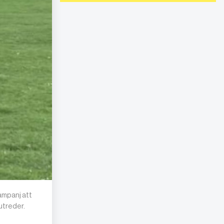
ampanj att
utreder.