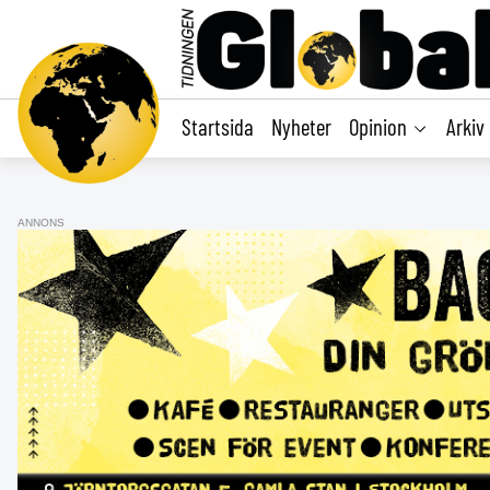
main
content
Startsida
Nyheter
Opinion
Arkiv
ANNONS