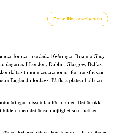
Fler artiklar av skribenten
under för den mördade 16-åringen Brianna Ghey
naste dagarna. I London, Dublin, Glasgow, Belfast
kor deltagit i minnesceremonier för transflickan
tra England i lördags. På flera platser hölls en
femtonåringar misstänkta för mordet. Det är oklart
i bilden, men det är en möjlighet som polisen
DET GLOBALA PRESSTÖDET
PRENUMERERA
 för att Brianna Gheys könsidentitet ska erkännas