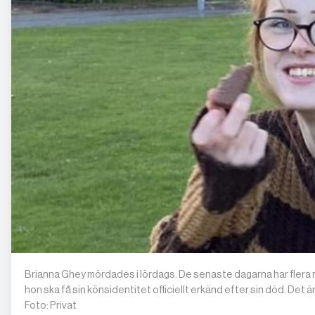
Brianna Ghey mördades i lördags. De senaste dagarna har flera 
hon ska få sin könsidentitet officiellt erkänd efter sin död. Det
Foto: Privat