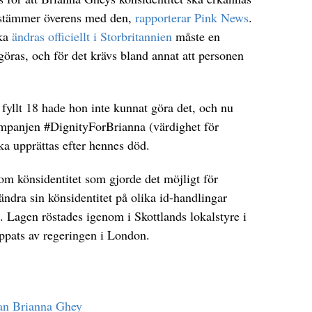
st stämmer överens med den,
rapporterar Pink News
.
ska
ändras officiellt i Storbritannien
måste en
 göras, och för det krävs bland annat att personen
fyllt 18 hade hon inte kunnat göra det, och nu
ampanjen #DignityForBrianna (värdighet för
ska upprättas efter hennes död.
om könsidentitet som gjorde det möjligt för
ändra sin könsidentitet på olika id-handlingar
g. Lagen röstades igenom i Skottlands lokalstyre i
ppats av regeringen i London.
kan Brianna Ghey