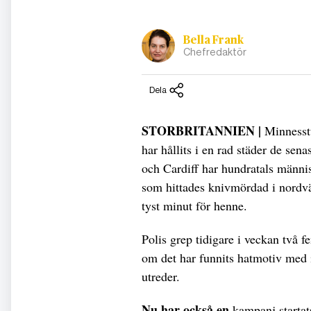
Bella Frank
Chefredaktör
Dela
STORBRITANNIEN |
Minnesst
har hållits i en rad städer de se
och Cardiff har hundratals männis
som hittades knivmördad i nordväs
tyst minut för henne.
Polis grep tidigare i veckan två 
om det har funnits hatmotiv med 
utreder.
Nu har också en
kampanj startats