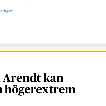
erligare
 Arendt kan
om högerextrem