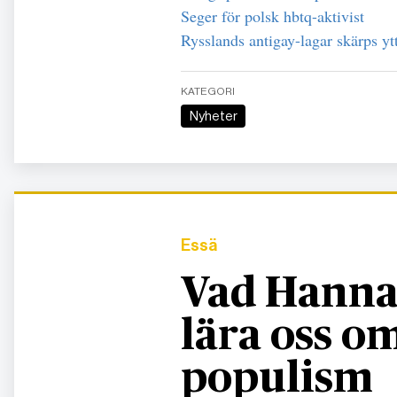
Seger för polsk hbtq-aktivist
Rysslands antigay-lagar skärps ytt
KATEGORI
Nyheter
Essä
Vad Hanna
lära oss 
populism