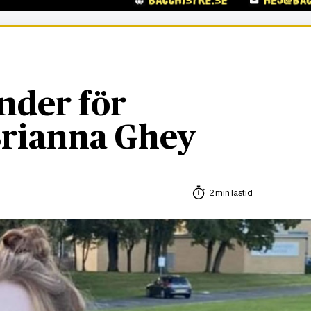
nder för
rianna Ghey
2 min lästid