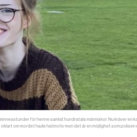
minnesstunder för henne samlat hundratals människor. Nu kräver en k
 är oklart om mordet hade hatmotiv men det är en möjlighet som polisen 