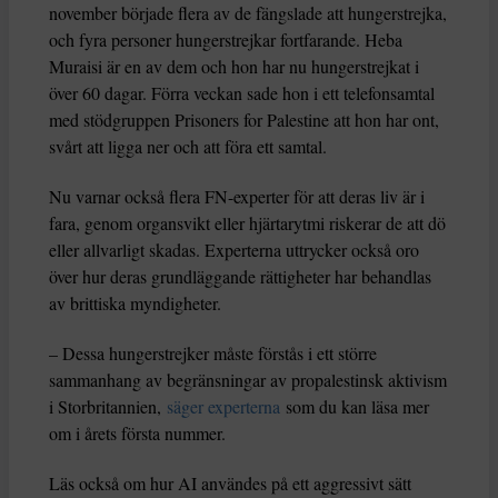
november började flera av de fängslade att hungerstrejka,
och fyra personer hungerstrejkar fortfarande. Heba
Muraisi är en av dem och hon har nu hungerstrejkat i
över 60 dagar. Förra veckan sade hon i ett telefonsamtal
med stödgruppen Prisoners for Palestine att hon har ont,
svårt att ligga ner och att föra ett samtal.
Nu varnar också flera FN-experter för att deras liv är i
fara, genom organsvikt eller hjärtarytmi riskerar de att dö
eller allvarligt skadas. Experterna uttrycker också oro
över hur deras grundläggande rättigheter har behandlas
av brittiska myndigheter.
– Dessa hungerstrejker måste förstås i ett större
sammanhang av begränsningar av propalestinsk aktivism
i Storbritannien,
säger experterna
som du kan läsa mer
om i årets första nummer.
Läs också om hur AI användes på ett aggressivt sätt