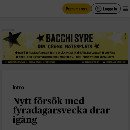
main
content
Prenumerera
Logga in
ANNONS
Intro
Nytt försök med
fyradagarsvecka drar
igång