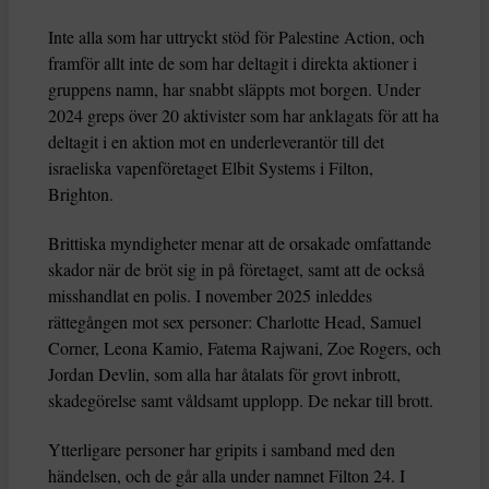
Inte alla som har uttryckt stöd för Palestine Action, och
framför allt inte de som har deltagit i direkta aktioner i
gruppens namn, har snabbt släppts mot borgen. Under
2024 greps över 20 aktivister som har anklagats för att ha
deltagit i en aktion mot en underleverantör till det
israeliska vapenföretaget Elbit Systems i Filton,
Brighton.
Brittiska myndigheter menar att de orsakade omfattande
skador när de bröt sig in på företaget, samt att de också
misshandlat en polis. I november 2025 inleddes
rättegången mot sex personer: Charlotte Head, Samuel
Corner, Leona Kamio, Fatema Rajwani, Zoe Rogers, och
Jordan Devlin, som alla har åtalats för grovt inbrott,
skadegörelse samt våldsamt upplopp. De nekar till brott.
Ytterligare personer har gripits i samband med den
händelsen, och de går alla under namnet Filton 24. I