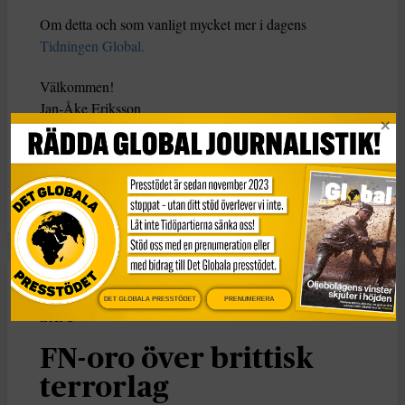
Om detta och som vanligt mycket mer i dagens
Tidningen Global.
Välkommen!
Jan-Åke Eriksson
KATEGORI
Intro
DET GLOBALA PRESSTÖDET
PRENUMERERA
Intro
FN-oro över brittisk
terrorlag