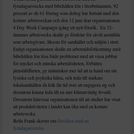
fyradagarsvecka med bibehållen lön i Storbritannien. 92
procent av de 61 företag som deltog har fortsatt med den
kortare arbetsveckan och den 12 juni drar organisationen
4 Day Week Campaign igång ett nytt försök. En 32-
timmars arbetsvecka skulle ge fördelar för såväl anställda
som arbetsgivare, liksom för samhället och miljön i stort.
Enligt organisationen skulle en arbetstidsförkortning med
bibehållen lön lösa både problemet med att vissa jobbar
för mycket och minska arbetslösheten, förbättra
jämställdheten, ge människor mer tid att ta hand om sin
fysiska och psykiska hälsa, och leda till starkare
lokalsamhällen då folk får tid över att engagera sig och
dessutom kunna leda till en mer klimatvänlig livsstil.
Dessutom hänvisar organisationen till att studier har visat
att produktiviteten i landet kan öka med en kortare
arbetsvecka.
Bella Frank skriver om
försöken med en
fyradagarsvecka.