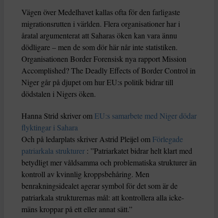
Vägen över Medelhavet kallas ofta för den farligaste
migrationsrutten i världen. Flera organisationer har i
åratal argumenterat att Saharas öken kan vara ännu
dödligare – men de som dör här når inte statistiken.
Organisationen Border Forensisk nya rapport Mission
Accomplished? The Deadly Effects of Border Control in
Niger går på djupet om hur EU:s politik bidrar till
dödstalen i Nigers öken.
Hanna Strid skriver om
EU:s samarbete med Niger dödar
flyktingar i Sahara
Och på ledarplats skriver Astrid Pleijel om
Förlegade
patriarkala strukturer
: ”Patriarkatet bidrar helt klart med
betydligt mer våldsamma och problematiska strukturer än
kontroll av kvinnlig kroppsbehåring. Men
benrakningsidealet agerar symbol för det som är de
patriarkala strukturernas mål: att kontrollera alla icke-
mäns kroppar på ett eller annat sätt.”