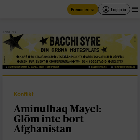
main
content
Prenumerera
Logga in
ANNONS
Konflikt
Aminulhaq Mayel:
Glöm inte bort
Afghanistan