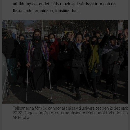
utbildningsväsendet, hälso- och sjukvårdssektorn och de
flesta andra områdena, fortsätter han.
Talibanerna förbjöd kvinnor att läsa vid universitet den 21 decemb
2022. Dagen därpå protesterade kvinnor i Kabul mot förbudet. Fot
AP Photo