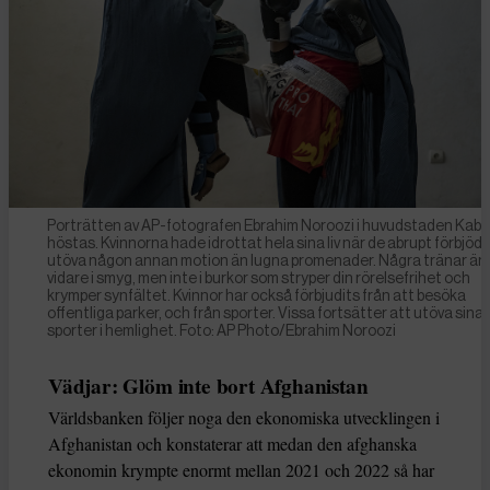
Porträtten av AP-fotografen Ebrahim Noroozi i huvudstaden Kabul
höstas. Kvinnorna hade idrottat hela sina liv när de abrupt förbjöds
utöva någon annan motion än lugna promenader. Några tränar än
vidare i smyg, men inte i burkor som stryper din rörelsefrihet och
krymper synfältet. Kvinnor har också förbjudits från att besöka
offentliga parker, och från sporter. Vissa fortsätter att utöva sina
sporter i hemlighet. Foto: AP Photo/Ebrahim Noroozi
Vädjar: Glöm inte bort Afghanistan
Världsbanken följer noga den ekonomiska utvecklingen i
Afghanistan och konstaterar att medan den afghanska
ekonomin krympte enormt mellan 2021 och 2022 så har