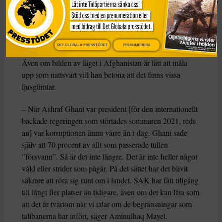
maktövertagande i mitten av augusti 2021. Foto: AP Photo/Rahm
Gul
SAK har ”tillgång till fler platser” än
tidigare
DET GLOBALA PRESSTÖDET
PRENUMERERA
Även om bilden av läget i Afghanistan är lätt att måla
upp som nattsvart vill han betona att det finns vissa
ljusglimtar.
– När Ashraf Ghani var president [för den internationellt
backade regeringen som störtades sommaren 2021, reds
an] var korruptionen ännu värre än i dag. Ghani sade
själv att 70 procent av allt som passerade tullen
”försvann”. Så är det inte längre. Det är inte heller något
våld eller strider som pågår. På det sättet har det blivit
säkrare att röra sig runt om i landet. SAK har fått tillgång
till långt fler platser än tidigare, även om det kan låta som
att det är tvärtom när vi talar om de begränsningar som
talibanerna har infört, säger Aminulhaq Mayel.