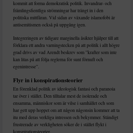
kommit att forma demokratisk politik. Invandrar- och
främlingsfientliga strömningar har trängt in i den
politiska mittfåran. Vid sidan av växande islamofobi är
antisemitismen också på uppgång igen.
Integreringen av tidigare marginella åsikter hjälper till att
förklara ett andra varningstecken på att politik i allt högre
grad drivs av vad Arendt beskrev som ”krafter som inte
kan litas på att följa reglerna för sunt förnuft och
egenintresse”.
Flyr in i konspirationsteorier
En förenklad politik av ideologisk fantasi och paranoia
tar över i stället. Den tilltalar mest de isolerade och
ensamma, människor som är vilse i samhället och som
har gett upp hoppet om att någon någonsin kommer att ta
itu med deras verkliga intressen och bekymmer. Ständigt
frustrerade av verkligheten söker de i stället flykt i
konspirationsteorier.