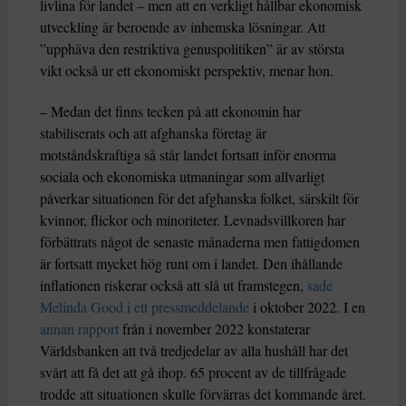
livlina för landet – men att en verkligt hållbar ekonomisk
utveckling är beroende av inhemska lösningar. Att
”upphäva den restriktiva genuspolitiken” är av största
vikt också ur ett ekonomiskt perspektiv, menar hon.
– Medan det finns tecken på att ekonomin har
stabiliserats och att afghanska företag är
motståndskraftiga så står landet fortsatt inför enorma
sociala och ekonomiska utmaningar som allvarligt
påverkar situationen för det afghanska folket, särskilt för
kvinnor, flickor och minoriteter. Levnadsvillkoren har
förbättrats något de senaste månaderna men fattigdomen
är fortsatt mycket hög runt om i landet. Den ihållande
inflationen riskerar också att slå ut framstegen,
sade
Melinda Good i ett pressmeddelande
i oktober 2022. I en
annan rapport
från i november 2022 konstaterar
Världsbanken att två tredjedelar av alla hushåll har det
svårt att få det att gå ihop. 65 procent av de tillfrågade
trodde att situationen skulle förvärras det kommande året.