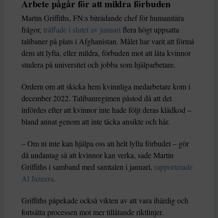
Arbete pågår för att mildra förbuden
Martin Griffiths, FN:s biträdande chef för humanitära
frågor,
träffade i slutet av januari
flera högt uppsatta
talibaner på plats i Afghanistan. Målet har varit att förmå
dem att lyfta, eller mildra, förbuden mot att låta kvinnor
studera på universitet och jobba som hjälparbetare.
Ordern om att skicka hem kvinnliga medarbetare kom i
december 2022. Talibanregimen påstod då att det
infördes efter att kvinnor inte hade följt deras klädkod –
bland annat genom att inte täcka ansikte och hår.
– Om ni inte kan hjälpa oss att helt lyfta förbudet – gör
då undantag så att kvinnor kan verka, sade Martin
Griffiths i samband med samtalen i januari,
rapporterade
Al Jazeera
.
Griffiths påpekade också vikten av att vara ihärdig och
fortsätta processen mot mer tillåtande riktlinjer.