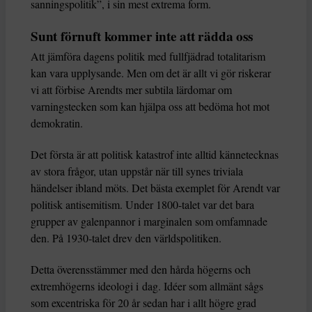
sanningspolitik”, i sin mest extrema form.
Sunt förnuft kommer inte att rädda oss
Att jämföra dagens politik med fullfjädrad totalitarism
kan vara upplysande. Men om det är allt vi gör riskerar
vi att förbise Arendts mer subtila lärdomar om
varningstecken som kan hjälpa oss att bedöma hot mot
demokratin.
Det första är att politisk katastrof inte alltid kännetecknas
av stora frågor, utan uppstår när till synes triviala
händelser ibland möts. Det bästa exemplet för Arendt var
politisk antisemitism. Under 1800-talet var det bara
grupper av galenpannor i marginalen som omfamnade
den. På 1930-talet drev den världspolitiken.
Detta överensstämmer med den hårda högerns och
extremhögerns ideologi i dag. Idéer som allmänt sågs
som excentriska för 20 år sedan har i allt högre grad