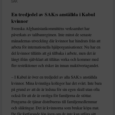
SAK
En tredjedel av SAK:s anställda i Kabul
kvinnor
Svenska Afghanistankommitténs verksamhet har
påverkats av talibanregimen. Inte minst de senaste
månadernas utveckling där kvinnor har hindrats från att
arbeta för internationella hjälporganisationer. Nu har en
del kvinnor tillåtits att gå tillbaka i arbete, men det är
långt ifrån självklart att tillåtas verka och kommer med
fler restriktioner och risker än innan maktövertagandet.
– I Kabul är över en tredjedel av alla SAK:s anställda
kvinnor. Mina kvinnliga kollegor har det svårt. Inte bara
på grund av att de är ledsna för sin egen skull utan ofta
också för att de är oroliga för familjerna de stöttar.
Pengarna de tjänar distribueras till familjemedlemmar
och släktingar. Det är kvinnorna som brukar köpa mat.
De får fortfarande lön även om de inte kan utföra sitt