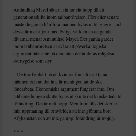
Aminulhaq Mayel sätter i sin tur sitt hopp till ett
generationsskifte inom talibanrörelsen. Förr eller senare
måste de gamla hårdföra männen bytas ut till yngre – och
dessa är mer à jour med övriga världen än de gamla
rävarna, menar Aminulhaq Mayel. Det gamla gardet
inom talibanrörelsen är svåra att påverka: logiska
argument biter inte på dem utan det är deras religiösa
övertygelse som styr.
– De tror benhårt på att kvinnor finns för att tjäna
männen och att det inte är meningen att de ska
lönearbeta. Ekonomiska argument fungerar inte. Om
talibanledningen skulle bytas ut skulle det kanske leda till
förändring. Det är mitt hopp. Men fram tills det sker är
min uppmaning till omvärlden att inte glömma bort
Afghanistan och att inte ge upp: förändring är möjlig.
* * *