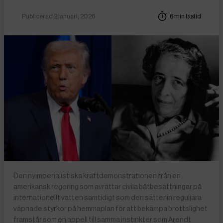
Publicerad 2 januari, 2026
6 min lästid
Den nyimperialistiska kraftdemonstrationen från en
amerikansk regering som avrättar civila båtbesättningar på
internationellt vatten samtidigt som den sätter in reguljära
väpnade styrkor på hemmaplan för att bekämpa brottslighet
framstår som en appell till samma instinkter som Arendt