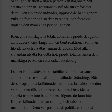
oändliga variation – ingen person kan någonsin helt
ersätta en annan. Totalitarism syftade till att förstöra
detta. Den isolerade individer, upplöste de band genom
vilka de förenar och stärker varandra, och försökte
utplåna den mänskliga personligheten.
Koncentrationslägrens totala dominans gjorde det genom
att reducera varje fånge till ”en bunt reaktioner som kan
likvideras och ersättas” innan de dödas. Med alla i
slutändan utsatta för detta hot, gjorde totalitarismen den
mänskliga personen som sådan överflödig.
I stället för att sträva efter stabilitet var totalitarismen
alltid en rörelse som ständigt anstiftade förändring. När
dess propaganda kolliderade med fakta, brutaliserade den
verkligheten tills fakta överensstämde. Dess ideala
subjekt trodde inte bara på dess lögner: de fann inte
längre skillnaden mellan sanning och falskhet
meningsfull. Detta var postfaktisk politik, eller ”post-