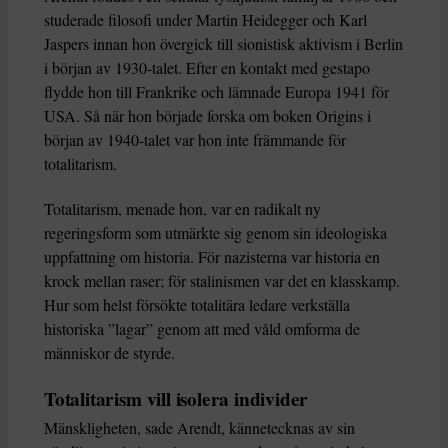
studerade filosofi under Martin Heidegger och Karl
Jaspers innan hon övergick till sionistisk aktivism i Berlin
i början av 1930-talet. Efter en kontakt med gestapo
flydde hon till Frankrike och lämnade Europa 1941 för
USA. Så när hon började forska om boken Origins i
början av 1940-talet var hon inte främmande för
totalitarism.
Totalitarism, menade hon, var en radikalt ny
regeringsform som utmärkte sig genom sin ideologiska
uppfattning om historia. För nazisterna var historia en
krock mellan raser; för stalinismen var det en klasskamp.
Hur som helst försökte totalitära ledare verkställa
historiska ”lagar” genom att med våld omforma de
människor de styrde.
Totalitarism vill isolera individer
Mänskligheten, sade Arendt, kännetecknas av sin