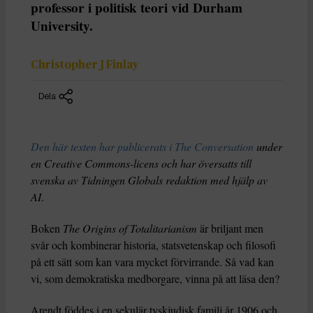
professor i politisk teori vid Durham
University.
Christopher J Finlay
Dela
Den här texten har publicerats i The Conversation
under
en Creative Commons-licens och har översatts till
svenska av Tidningen Globals redaktion med hjälp av
AI
.
Boken
The Origins of Totalitarianism
är briljant men
svår och kombinerar historia, statsvetenskap och filosofi
på ett sätt som kan vara mycket förvirrande. Så vad kan
vi, som demokratiska medborgare, vinna på att läsa den?
Arendt föddes i en sekulär tyskjudisk familj år 1906 och