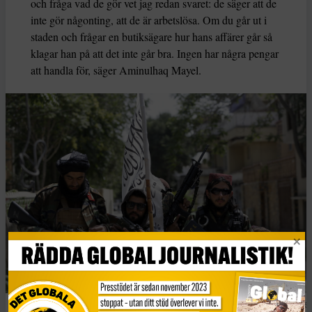
och fråga vad de gör vet jag redan svaret: de säger att de
inte gör någonting, att de är arbetslösa. Om du går ut i
staden och frågar en butiksägare hur hans affärer går så
klagar han på att det inte går bra. Ingen har några pengar
att handla för, säger Aminulhaq Mayel.
Talibaner visar upp sin flagga när de patrullerar Kabul kort efter de