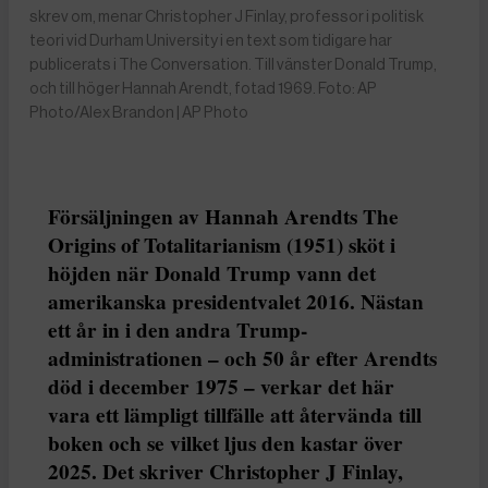
skrev om, menar Christopher J Finlay, professor i politisk
teori vid Durham University i en text som tidigare har
publicerats i The Conversation. Till vänster Donald Trump,
och till höger Hannah Arendt, fotad 1969. Foto: AP
Photo/Alex Brandon | AP Photo
Försäljningen av Hannah Arendts The
Origins of Totalitarianism (1951) sköt i
höjden när Donald Trump vann det
amerikanska presidentvalet 2016. Nästan
ett år in i den andra Trump-
administrationen – och 50 år efter Arendts
död i december 1975 – verkar det här
vara ett lämpligt tillfälle att återvända till
boken och se vilket ljus den kastar över
2025. Det skriver Christopher J Finlay,