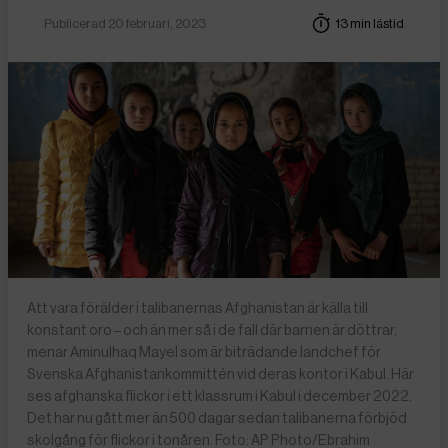
Publicerad 20 februari, 2023
13 min lästid
Att vara förälder i talibanernas Afghanistan är källa till
konstant oro – och än mer så i de fall där barnen är döttrar,
menar Aminulhaq Mayel som är biträdande landchef för
Svenska Afghanistankommittén vid deras kontor i Kabul. Här
ses afghanska flickor i ett klassrum i Kabul i december 2022.
Det har nu gått mer än 500 dagar sedan talibanerna förbjöd
skolgång för flickor i tonåren. Foto: AP Photo/Ebrahim