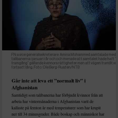
FN:s vice generalsekreterare Amina Mohammed samtalade med
talibanerna i januari i år och och menade att samtalet hade haft ”v
framgång” gällande kvinnors rättigheter men att vägen framåt va
fortsatt lång. Foto: Ole Berg-Rusten/NTB
Går inte att leva ett ”normalt liv” i
Afghanistan
Samtidigt som talibanerna har förbjudit kvinnor från att
arbeta har vintermånaderna i Afghanistan varit de
kallaste på femton år med temperaturer som har krupit
ner till 34 minusgrader. Både boskap och människor har