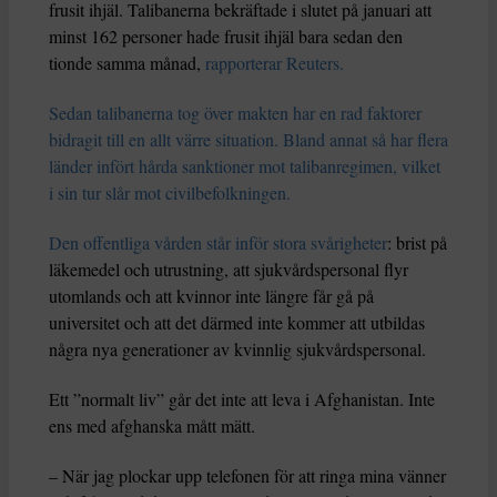
frusit ihjäl. Talibanerna bekräftade i slutet på januari att
minst 162 personer hade frusit ihjäl bara sedan den
tionde samma månad,
rapporterar Reuters.
Sedan talibanerna tog över makten har en rad faktorer
bidragit till en allt värre situation. Bland annat så har flera
länder infört hårda sanktioner mot talibanregimen, vilket
i sin tur slår mot civilbefolkningen.
Den offentliga vården står inför stora svårigheter
: brist på
läkemedel och utrustning, att sjukvårdspersonal flyr
utomlands och att kvinnor inte längre får gå på
universitet och att det därmed inte kommer att utbildas
några nya generationer av kvinnlig sjukvårdspersonal.
Ett ”normalt liv” går det inte att leva i Afghanistan. Inte
ens med afghanska mått mätt.
– När jag plockar upp telefonen för att ringa mina vänner