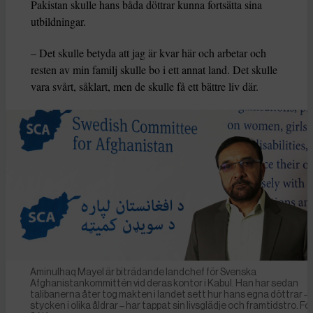
Pakistan skulle hans båda döttrar kunna fortsätta sina
utbildningar.
– Det skulle betyda att jag är kvar här och arbetar och
resten av min familj skulle bo i ett annat land. Det skulle
vara svårt, såklart, men de skulle få ett bättre liv där.
Aminulhaq Mayel är biträdande landchef för Svenska
Afghanistankommittén vid deras kontor i Kabul. Han har sedan
talibanerna åter tog makten i landet sett hur hans egna döttrar – 
stycken i olika åldrar – har tappat sin livsglädje och framtidstro. Fo