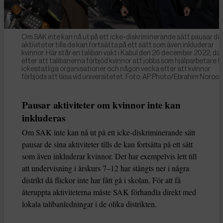
Om SAK inte kan nå ut på ett icke-diskriminerande sätt pausar de
aktiviteter tills de kan fortsätta på ett sätt som även inkluderar
kvinnor. Här står en taliban vakt i Kabul den 26 december 2022, da
efter att talibanerna förbjöd kvinnor att jobba som hjälparbetare f
ickestatliga organisationer och någon vecka efter att kvinnor
förbjöds att läsa vid universitetet. Foto: AP Photo/Ebrahim Norooz
Pausar aktiviteter om kvinnor inte kan
inkluderas
Om SAK inte kan nå ut på ett icke-diskriminerande sätt
pausar de sina aktiviteter tills de kan fortsätta på ett sätt
som även inkluderar kvinnor. Det har exempelvis lett till
att undervisning i årskurs 7–12 har stängts ner i några
distrikt då flickor inte har fått gå i skolan. För att få
återuppta aktiviteterna måste SAK förhandla direkt med
lokala talibanledningar i de olika distrikten.