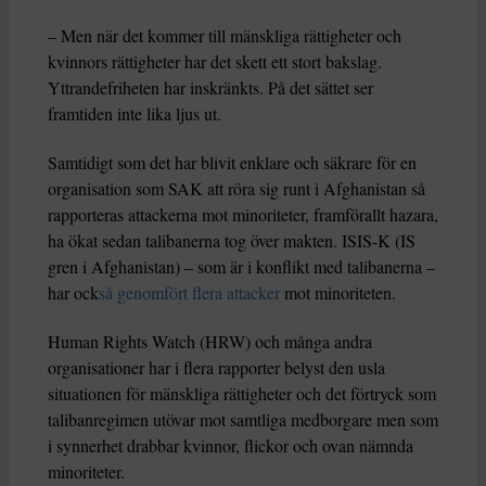
– Men när det kommer till mänskliga rättigheter och
kvinnors rättigheter har det skett ett stort bakslag.
Yttrandefriheten har inskränkts. På det sättet ser
framtiden inte lika ljus ut.
Samtidigt som det har blivit enklare och säkrare för en
organisation som SAK att röra sig runt i Afghanistan så
rapporteras attackerna mot minoriteter, framförallt hazara,
ha ökat sedan talibanerna tog över makten. ISIS-K (IS
gren i Afghanistan) – som är i konflikt med talibanerna –
har ock
så genomfört flera attacker
mot minoriteten.
Human Rights Watch (HRW) och många andra
organisationer har i flera rapporter belyst den usla
situationen för mänskliga rättigheter och det förtryck som
talibanregimen utövar mot samtliga medborgare men som
i synnerhet drabbar kvinnor, flickor och ovan nämnda
minoriteter.