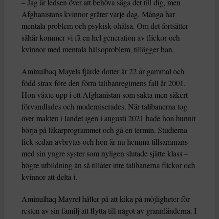
– Jag är ledsen över att behöva säga det till dig, men
Afghanistans kvinnor gråter varje dag. Många har
mentala problem och psykisk ohälsa. Om det fortsätter
såhär kommer vi få en hel generation av flickor och
kvinnor med mentala hälsoproblem, tillägger han.
Aminulhaq Mayels fjärde dotter är 22 år gammal och
född strax före den förra talibanregimens fall år 2001.
Hon växte upp i ett Afghanistan som sakta men säkert
förvandlades och moderniserades. När talibanerna tog
över makten i landet igen i augusti 2021 hade hon hunnit
börja på läkarprogrammet och gå en termin. Studierna
fick sedan avbrytas och hon är nu hemma tillsammans
med sin yngre syster som nyligen slutade sjätte klass –
högre utbildning än så tillåter inte talibanerna flickor och
kvinnor att delta i.
Aminulhaq Mayrel håller på att kika på möjligheter för
resten av sin familj att flytta till något av grannländerna. I