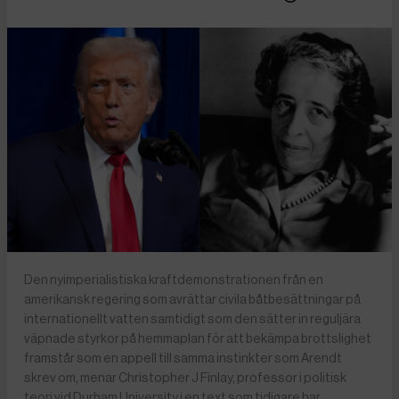
Den nyimperialistiska kraftdemonstrationen från en
amerikansk regering som avrättar civila båtbesättningar på
internationellt vatten samtidigt som den sätter in reguljära
väpnade styrkor på hemmaplan för att bekämpa brottslighet
framstår som en appell till samma instinkter som Arendt
skrev om, menar Christopher J Finlay, professor i politisk
teori vid Durham University i en text som tidigare har