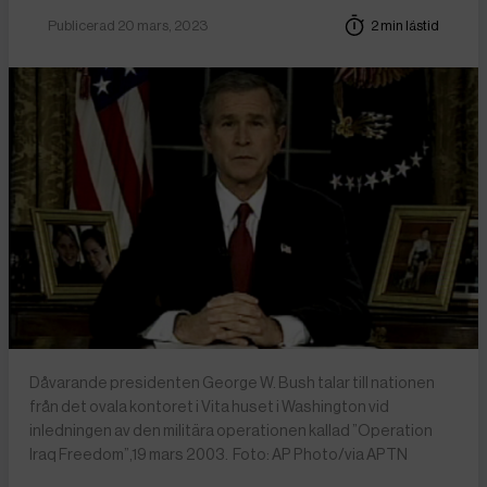
Publicerad 20 mars, 2023
2 min lästid
Dåvarande presidenten George W. Bush talar till nationen
från det ovala kontoret i Vita huset i Washington vid
inledningen av den militära operationen kallad ”Operation
Iraq Freedom”,19 mars 2003. Foto: AP Photo/via APTN