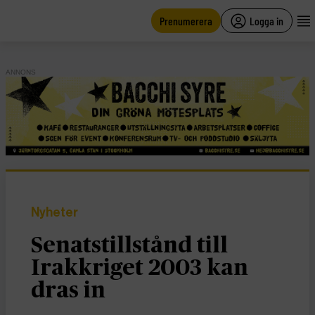
main
content
Prenumerera
Logga in
ANNONS
Nyheter
Senatstillstånd till
Irakkriget 2003 kan
dras in