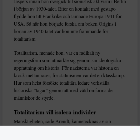
Jaspers innan hon övergick till sionistisk aktivism i Berlin
i början av 1930-talet. Efter en kontakt med gestapo
flydde hon till Frankrike och lämnade Europa 1941 för
USA. Så när hon började forska om boken Origins i
början av 1940-talet var hon inte främmande för
totalitarism.
Totalitarism, menade hon, var en radikalt ny
regeringsform som utmärkte sig genom sin ideologiska
uppfattning om historia. För nazisterna var historia en
krock mellan raser; för stalinismen var det en klasskamp.
Hur som helst försökte totalitära ledare verkställa
historiska ”lagar” genom att med våld omforma de
människor de styrde.
Totalitarism vill isolera individer
Mänskligheten, sade Arendt, kännetecknas av sin
oändliga variation – ingen person kan någonsin helt
ersätta en annan. Totalitarism syftade till att förstöra