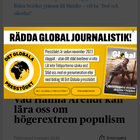
Biden besöker gränsen till Mexiko – vill ha ”fred och
säkerhet”
KATEGORI
Nyheter
Essä
DET GLOBALA PRESSTÖDET
PRENUMERERA
Vad Hanna Arendt kan
lära oss om
högerextrem populism
Publicerad 2 januari, 2026
6 min lästid