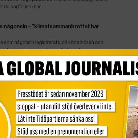
tt de därför inte har…
 någonsin – ”klimatsammanbrottet har
som någonsin registrerats, då klimatkrisen och
eraturerna med värmeböljor, torka och
tade i Brasilien
ttigheter av en pågående rättslig strid. Landets
 ställning i ett försök från den mäktiga
 urfolkens anspråk på mark till områden de
minaliserar abort i hela landet
igt beslutat att statliga lagar som förbjuder abort