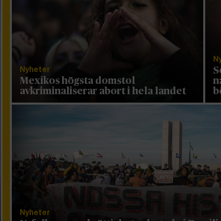
N
Nyheter
S
Mexikos högsta domstol
n
avkriminaliserar abort i hela landet
b
Nyheter