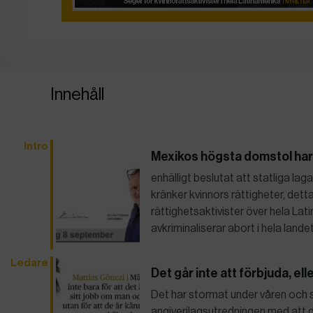
Innehåll
Intro
Mexikos högsta domstol har
enhälligt beslutat att statliga la
kränker kvinnors rättigheter, dett
rättighetsaktivister över hela L
avkriminaliserar abort i hela land
Ledare
Det går inte att förbjuda, ell
Det har stormat under våren och 
angiverilagsutredningen med att de