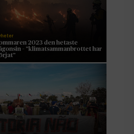
yheter
ommaren 2023 den hetaste
ågonsin – ”klimatsammanbrottet har
örjat”