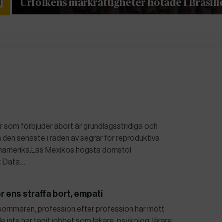
Urfolkens markrättigheter hotade i Brasili
gar som förbjuder abort är grundlagsstridiga och
a den senaste i raden av segrar för reproduktiva
atinamerika.Läs Mexikos högsta domstol
et Data…
er ens straffa bort, empati
sommaren, profession efter profession har mött
 inte har tagit jobbet som läkare, psykolog, lärare,