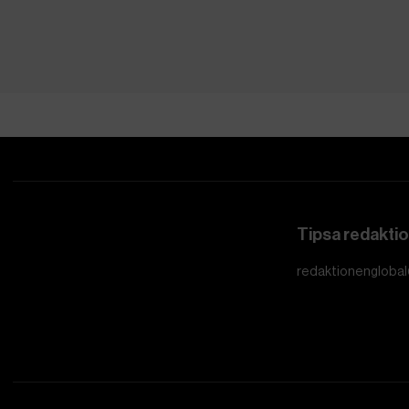
Tipsa redakti
redaktionenglobal