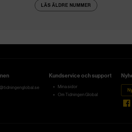
LÄS ÄLDRE NUMMER
onen
Kundservice och support
Nyhe
Mina sidor
@tidningenglobal.se
N
Om Tidningen Global