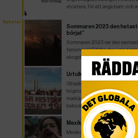
etcetera, för att ange barn, och a
Nyheter
Sommaren 2023 den hetaste
börjat”
Sommaren 2023 var den varmaste 
fenomenet El Niño drev upp temp
skogsbränder som följd.
Urfolkens markrättigheter ho
I Brasilien hotas urfolkens markrä
högsta domstol förväntas snart ta
markägarlobbyn som vill begränsa
bebodde…
Mexikos högsta domstol avkri
Mexikos högsta domstol har enhäll