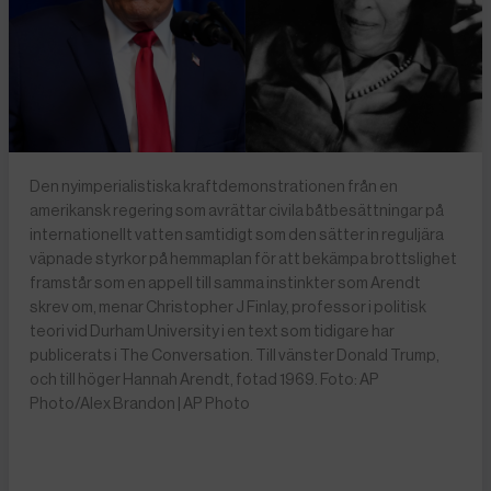
Den nyimperialistiska kraftdemonstrationen från en
amerikansk regering som avrättar civila båtbesättningar på
internationellt vatten samtidigt som den sätter in reguljära
väpnade styrkor på hemmaplan för att bekämpa brottslighet
framstår som en appell till samma instinkter som Arendt
skrev om, menar Christopher J Finlay, professor i politisk
teori vid Durham University i en text som tidigare har
publicerats i The Conversation. Till vänster Donald Trump,
och till höger Hannah Arendt, fotad 1969. Foto: AP
Photo/Alex Brandon | AP Photo