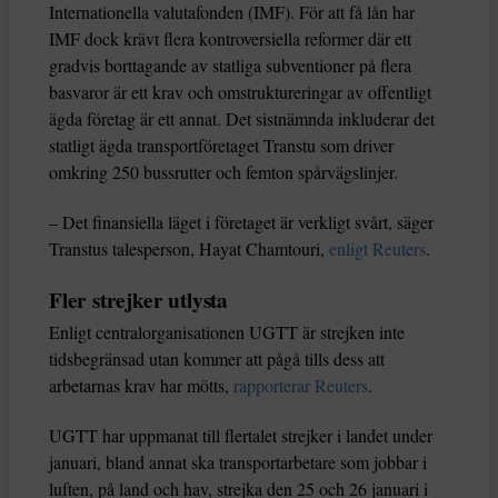
Internationella valutafonden (IMF). För att få lån har
IMF dock krävt flera kontroversiella reformer där ett
gradvis borttagande av statliga subventioner på flera
basvaror är ett krav och omstruktureringar av offentligt
ägda företag är ett annat. Det sistnämnda inkluderar det
statligt ägda transportföretaget Transtu som driver
omkring 250 bussrutter och femton spårvägslinjer.
– Det finansiella läget i företaget är verkligt svårt, säger
Transtus talesperson, Hayat Chamtouri,
enligt Reuters
.
Fler strejker utlysta
Enligt centralorganisationen UGTT är strejken inte
tidsbegränsad utan kommer att pågå tills dess att
arbetarnas krav har mötts,
rapporterar Reuters
.
UGTT har uppmanat till flertalet strejker i landet under
januari, bland annat ska transportarbetare som jobbar i
luften, på land och hav, strejka den 25 och 26 januari i