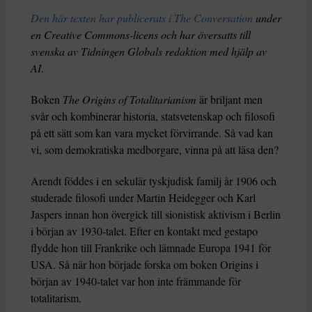
Den här texten har publicerats i The Conversation
under
en Creative Commons-licens och har översatts till
svenska av Tidningen Globals redaktion med hjälp av
AI
.
Boken
The Origins of Totalitarianism
är briljant men
svår och kombinerar historia, statsvetenskap och filosofi
på ett sätt som kan vara mycket förvirrande. Så vad kan
vi, som demokratiska medborgare, vinna på att läsa den?
Arendt föddes i en sekulär tyskjudisk familj år 1906 och
studerade filosofi under Martin Heidegger och Karl
Jaspers innan hon övergick till sionistisk aktivism i Berlin
i början av 1930-talet. Efter en kontakt med gestapo
flydde hon till Frankrike och lämnade Europa 1941 för
USA. Så när hon började forska om boken Origins i
början av 1940-talet var hon inte främmande för
totalitarism.