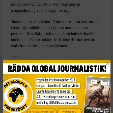
protest mot vad facket ser som ”regeringens
marginalisering av offentliga företag”.
Tunisien gick till val den 15 december förra året, med ett
rekordlågt valdeltagande i protest mot att landets
president Kais Saied sedan ett och ett halvt år har fört
landet i en allt mer auktoritär riktning där mer och mer
makt har samlats under presidenten.
* * *
LÄS MER
Leda och vanmakt i Tunisien inför lördagens val
Allt fler politiska orostecken i Tunisien
Krav på Kais Saieds avgång efter rekordlågt
valdeltagande
KATEGORI
Nyheter
DET GLOBALA PRESSTÖDET
PRENUMERERA