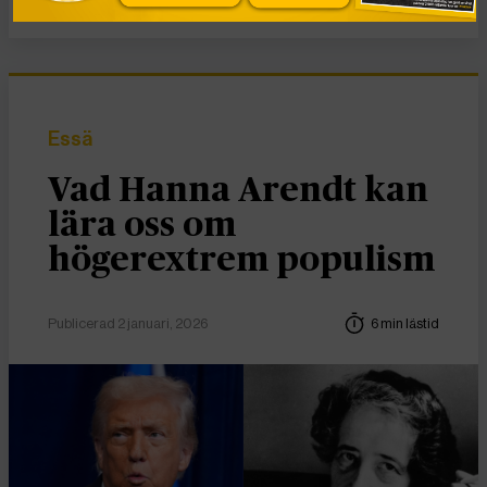
Essä
Vad Hanna Arendt kan
lära oss om
högerextrem populism
Publicerad 2 januari, 2026
6 min lästid