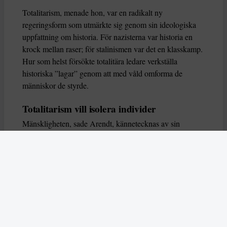
Totalitarism, menade hon, var en radikalt ny
regeringsform som utmärkte sig genom sin ideologiska
uppfattning om historia. För nazisterna var historia en
krock mellan raser; för stalinismen var det en klasskamp.
Hur som helst försökte totalitära ledare verkställa
historiska ”lagar” genom att med våld omforma de
människor de styrde.
Totalitarism vill isolera individer
Mänskligheten, sade Arendt, kännetecknas av sin
oändliga variation – ingen person kan någonsin helt
ersätta en annan. Totalitarism syftade till att förstöra
detta. Den isolerade individer, upplöste de band genom
vilka de förenar och stärker varandra, och försökte
utplåna den mänskliga personligheten.
Koncentrationslägrens totala dominans gjorde det genom
att reducera varje fånge till ”en bunt reaktioner som kan