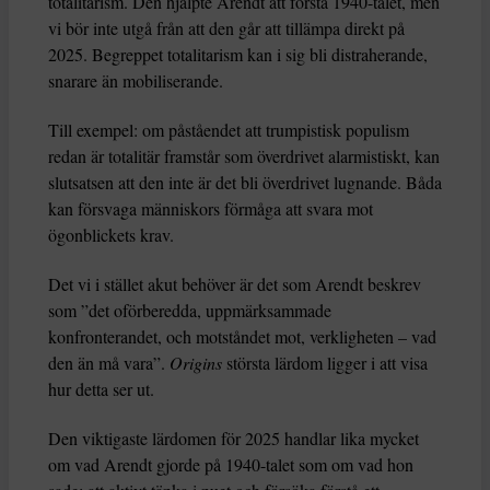
totalitarism. Den hjälpte Arendt att förstå 1940-talet, men
vi bör inte utgå från att den går att tillämpa direkt på
2025. Begreppet totalitarism kan i sig bli distraherande,
snarare än mobiliserande.
Till exempel: om påståendet att trumpistisk populism
redan är totalitär framstår som överdrivet alarmistiskt, kan
slutsatsen att den inte är det bli överdrivet lugnande. Båda
kan försvaga människors förmåga att svara mot
ögonblickets krav.
Det vi i stället akut behöver är det som Arendt beskrev
som ”det oförberedda, uppmärksammade
konfronterandet, och motståndet mot, verkligheten – vad
den än må vara”.
Origins
största lärdom ligger i att visa
hur detta ser ut.
Den viktigaste lärdomen för 2025 handlar lika mycket
om vad Arendt gjorde på 1940-talet som om vad hon