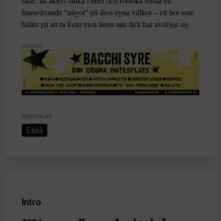
sade: att aktivt tänka i nuet och försöka förstå ett
framväxande ”något” på dess egna villkor – ett hot som
håller på att ta form men ännu inte helt har avslöjat sig.
ANNONS
KATEGORI
Essä
Intro