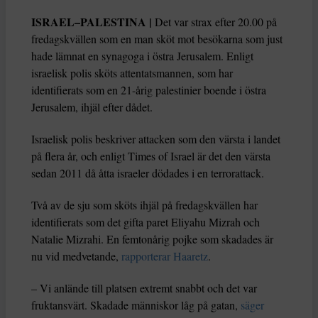
ISRAEL–PALESTINA |
Det var strax efter 20.00 på
fredagskvällen som en man sköt mot besökarna som just
hade lämnat en synagoga i östra Jerusalem. Enligt
israelisk polis sköts attentatsmannen, som har
identifierats som en 21-årig palestinier boende i östra
Jerusalem, ihjäl efter dådet.
Israelisk polis beskriver attacken som den värsta i landet
på flera år, och enligt Times of Israel är det den värsta
sedan 2011 då åtta israeler dödades i en terrorattack.
Två av de sju som sköts ihjäl på fredagskvällen har
identifierats som det gifta paret Eliyahu Mizrah och
Natalie Mizrahi. En femtonårig pojke som skadades är
nu vid medvetande,
rapporterar Haaretz
.
– Vi anlände till platsen extremt snabbt och det var
fruktansvärt. Skadade människor låg på gatan,
säger