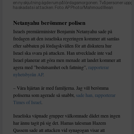
en ny skjutning ägde rum på lördagsmorgonen. Två personer uppg
ha skadats i attacken. Foto: AP Photo/Mahmoud Illean
Netanyahu berömmer polisen
Israels premiärminister Benjamin Netanyahu sade på
fredagen att den israeliska regeringen kommer att samlas
efter sabbaten på lördagskvällen för att diskutera hur
Israel ska svara på attacken. Han utvecklade inte vad
Israel planerar att göra men menade att landet kommer att
agera med ”beslutsamhet och fattning”,
rapporterar
nyhetsbyrån AP
.
– Våra hjärtan är med familjerna. Jag vill berömma
poliserna som agerade så snabbt,
sade han, rapporterar
Times of Israel
.
Israeliska väpnade grupper välkomnade dådet men ingen
har ännu tagit på sig det. Hamas talesman Hazem
Qassem sade att attacken vid synagogan visar att