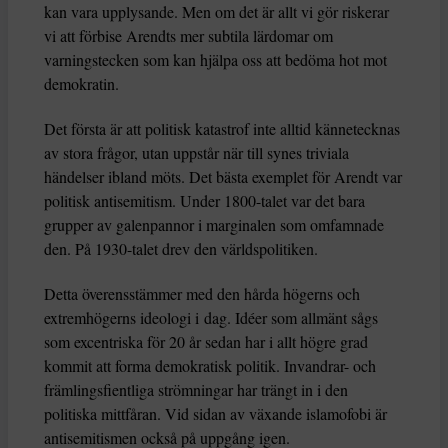
kan vara upplysande. Men om det är allt vi gör riskerar
vi att förbise Arendts mer subtila lärdomar om
varningstecken som kan hjälpa oss att bedöma hot mot
demokratin.
Det första är att politisk katastrof inte alltid kännetecknas
av stora frågor, utan uppstår när till synes triviala
händelser ibland möts. Det bästa exemplet för Arendt var
politisk antisemitism. Under 1800-talet var det bara
grupper av galenpannor i marginalen som omfamnade
den. På 1930-talet drev den världspolitiken.
Detta överensstämmer med den hårda högerns och
extremhögerns ideologi i dag. Idéer som allmänt sågs
som excentriska för 20 år sedan har i allt högre grad
kommit att forma demokratisk politik. Invandrar- och
främlingsfientliga strömningar har trängt in i den
politiska mittfåran. Vid sidan av växande islamofobi är
antisemitismen också på uppgång igen.