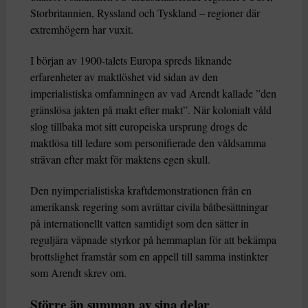
Storbritannien, Ryssland och Tyskland – regioner där
extremhögern har vuxit.
I början av 1900-talets Europa spreds liknande
erfarenheter av maktlöshet vid sidan av den
imperialistiska omfamningen av vad Arendt kallade ”den
gränslösa jakten på makt efter makt”. När kolonialt våld
slog tillbaka mot sitt europeiska ursprung drogs de
maktlösa till ledare som personifierade den våldsamma
strävan efter makt för maktens egen skull.
Den nyimperialistiska kraftdemonstrationen från en
amerikansk regering som avrättar civila båtbesättningar
på internationellt vatten samtidigt som den sätter in
reguljära väpnade styrkor på hemmaplan för att bekämpa
brottslighet framstår som en appell till samma instinkter
som Arendt skrev om.
Större än summan av sina delar