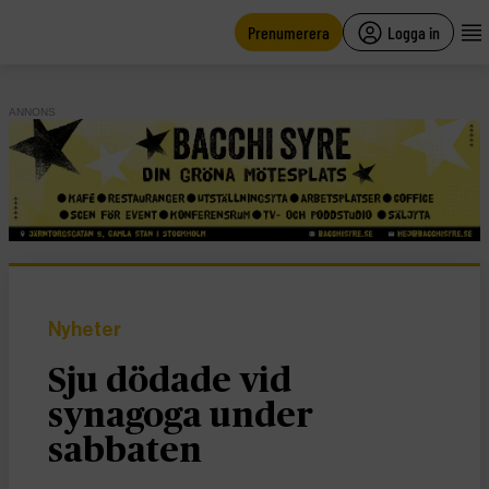
main
content
Prenumerera
Logga in
ANNONS
Nyheter
Sju dödade vid
synagoga under
sabbaten