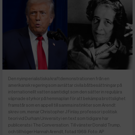
Den nyimperialistiska kraftdemonstrationen från en
amerikansk regering som avrättar civila båtbesättningar på
internationellt vatten samtidigt som den sätter in reguljära
väpnade styrkor på hemmaplan för att bekämpa brottslighet
framstår som en appell till samma instinkter som Arendt
skrev om, menar Christopher J Finlay, professor i politisk
teori vid Durham University i en text som tidigare har
publicerats i The Conversation. Till vänster Donald Trump,
och till höger Hannah Arendt, fotad 1969. Foto: AP