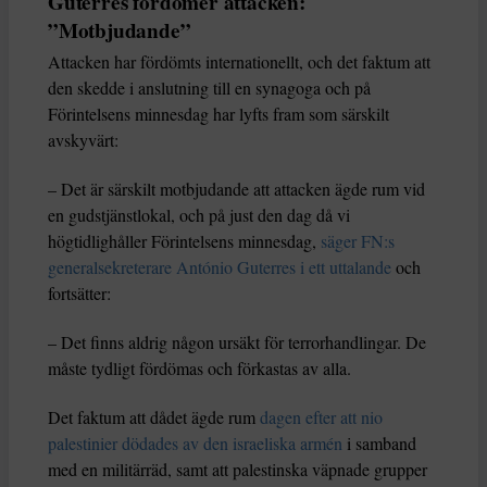
Guterres fördömer attacken:
”Motbjudande”
Attacken har fördömts internationellt, och det faktum att
den skedde i anslutning till en synagoga och på
Förintelsens minnesdag har lyfts fram som särskilt
avskyvärt:
– Det är särskilt motbjudande att attacken ägde rum vid
en gudstjänstlokal, och på just den dag då vi
högtidlighåller Förintelsens minnesdag,
säger FN:s
generalsekreterare António Guterres i ett uttalande
och
fortsätter:
– Det finns aldrig någon ursäkt för terrorhandlingar. De
måste tydligt fördömas och förkastas av alla.
Det faktum att dådet ägde rum
dagen efter att nio
palestinier dödades av den israeliska armén
i samband
med en militärräd, samt att palestinska väpnade grupper