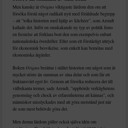
Men kanske är
Origins
viktigaste lärdom den om att
försöka förstå något radikalt nytt med föråldrade begrepp
– att ”tolka historien med hjälp av klichéer”, som Arendt
kallade det. Inför en omskakande ny typ av politik finns
en frestelse att förklara bort den som exempelvis enbart
nationalistiska överdrifter. Eller som ett förståeligt uttryck
för ekonomisk besvikelse, som enkelt kan bemötas med
ekonomiska åtgärder.
Boken
Origins
berättar i stället historien om något som är
mycket större än summan av sina delar och som får ett
fruktansvärt eget liv. Genom att försöka reducera det till
välbekanta termer, sade Arendt, ”upphörde verklighetens
genomslag och chock av erfarenheterna att kännas”, och
människor misslyckades med att göra motstånd just när
de som mest behövde göra det.
Men denna lärdom gäller också själva idén om