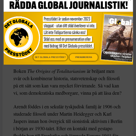
Christopher J Finlay
Dela
Den här texten har publicerats i The Conversation
under
en Creative Commons-licens och har översatts till
svenska av Tidningen Globals redaktion med hjälp av
AI
.
DET GLOBALA PRESSTÖDET
PRENUMERERA
Boken
The Origins of Totalitarianism
är briljant men
svår och kombinerar historia, statsvetenskap och filosofi
på ett sätt som kan vara mycket förvirrande. Så vad kan
vi, som demokratiska medborgare, vinna på att läsa den?
Arendt föddes i en sekulär tyskjudisk familj år 1906 och
studerade filosofi under Martin Heidegger och Karl
Jaspers innan hon övergick till sionistisk aktivism i Berlin
i början av 1930-talet. Efter en kontakt med gestapo
flydde hon till Frankrike och lämnade Europa 1941 för