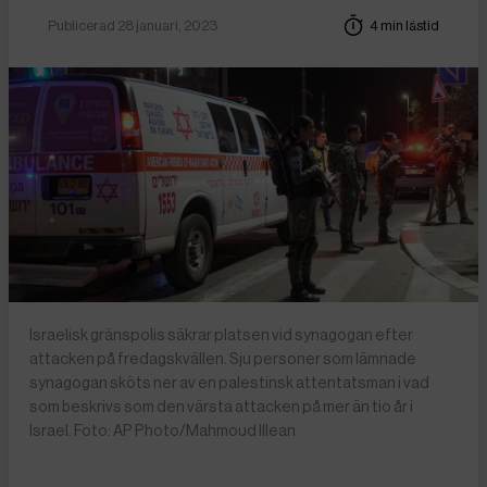
Publicerad 28 januari, 2023
4 min lästid
Israelisk gränspolis säkrar platsen vid synagogan efter
attacken på fredagskvällen. Sju personer som lämnade
synagogan sköts ner av en palestinsk attentatsman i vad
som beskrivs som den värsta attacken på mer än tio år i
Israel. Foto: AP Photo/Mahmoud Illean