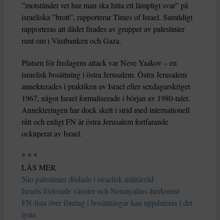
”motståndet vet hur man ska hitta ett lämpligt svar” på
israeliska ”brott”, rapporterar Times of Israel. Samtidigt
rapporteras att dådet firades av grupper av palestinier
runt om i Västbanken och Gaza.
Platsen för fredagens attack var Neve Yaakov – en
israelisk bosättning i östra Jerusalem. Östra Jerusalem
annekterades i praktiken av Israel efter sexdagarskriget
1967, något Israel formaliserade i början av 1980-talet.
Annekteringen har dock skett i strid med internationell
rätt och enligt FN är östra Jerusalem fortfarande
ockuperat av Israel.
* * *
LÄS MER
Nio palestinier dödade i israelisk militärräd
Israels förlorade vänster och Netanyahus återkomst
FN-lista över företag i bosättningar kan uppdateras i det
tysta