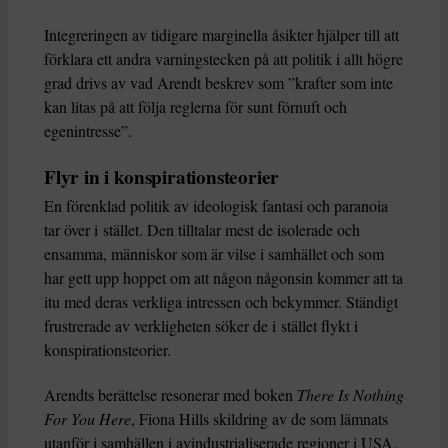
Integreringen av tidigare marginella åsikter hjälper till att
förklara ett andra varningstecken på att politik i allt högre
grad drivs av vad Arendt beskrev som ”krafter som inte
kan litas på att följa reglerna för sunt förnuft och
egenintresse”.
Flyr in i konspirationsteorier
En förenklad politik av ideologisk fantasi och paranoia
tar över i stället. Den tilltalar mest de isolerade och
ensamma, människor som är vilse i samhället och som
har gett upp hoppet om att någon någonsin kommer att ta
itu med deras verkliga intressen och bekymmer. Ständigt
frustrerade av verkligheten söker de i stället flykt i
konspirationsteorier.
Arendts berättelse resonerar med boken
There Is Nothing
For You Here
, Fiona Hills skildring av de som lämnats
utanför i samhällen i avindustrialiserade regioner i USA,