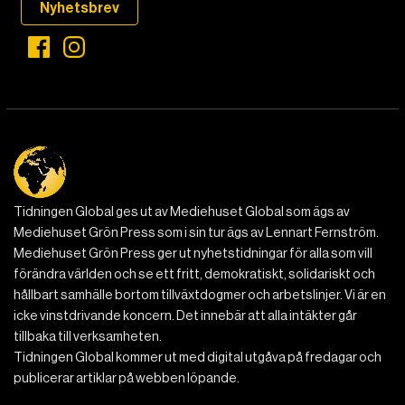
Nyhetsbrev
Tidningen Global ges ut av Mediehuset Global som ägs av
Mediehuset Grön Press som i sin tur ägs av Lennart Fernström.
Mediehuset Grön Press ger ut nyhetstidningar för alla som vill
förändra världen och se ett fritt, demokratiskt, solidariskt och
hållbart samhälle bortom tillväxtdogmer och arbetslinjer. Vi är en
icke vinstdrivande koncern. Det innebär att alla intäkter går
tillbaka till verksamheten.
Tidningen Global kommer ut med digital utgåva på fredagar och
publicerar artiklar på webben löpande.