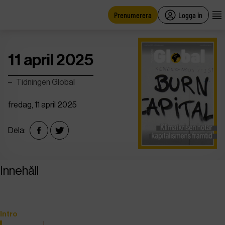
main
content
Prenumerera
Logga in
11 april 2025
Tidningen Global
fredag, 11 april 2025
Dela:
Innehåll
Intro