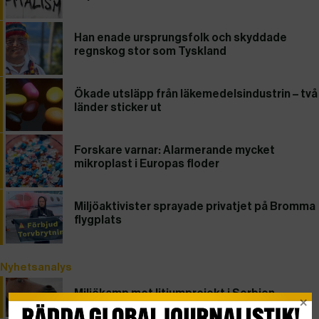
Han enade ursprungsfolk och skyddade
regnskog stor som Tyskland
Ökade utsläpp från läkemedelsindustrin – två
länder sticker ut
Forskare varnar: Alarmerande mycket
mikroplast i Europas floder
Miljöaktivister sprayade privatjet på Bromma
flygplats
Nyhetsanalys
Miljökamp mot litiumprojekt i Serbien