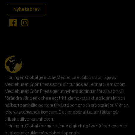
Nyhetsbrev
Tidningen Global ges ut av Mediehuset Global som ägs av
Mediehuset Grön Press som i sin tur ägs av Lennart Fernström.
Mediehuset Grön Press ger ut nyhetstidningar för alla som vill
förändra världen och se ett fritt, demokratiskt, solidariskt och
hållbart samhälle bortom tillväxtdogmer och arbetslinjer. Vi är en
icke vinstdrivande koncern. Det innebär att alla intäkter går
tillbaka till verksamheten.
Tidningen Global kommer ut med digital utgåva på fredagar och
publicerar artiklar på webben löpande.