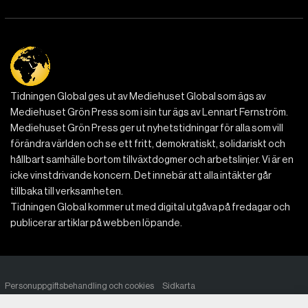
Tidningen Global ges ut av Mediehuset Global som ägs av
Mediehuset Grön Press som i sin tur ägs av Lennart Fernström.
Mediehuset Grön Press ger ut nyhetstidningar för alla som vill
förändra världen och se ett fritt, demokratiskt, solidariskt och
hållbart samhälle bortom tillväxtdogmer och arbetslinjer. Vi är en
icke vinstdrivande koncern. Det innebär att alla intäkter går
tillbaka till verksamheten.
Tidningen Global kommer ut med digital utgåva på fredagar och
publicerar artiklar på webben löpande.
Personuppgiftsbehandling och cookies
Sidkarta