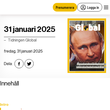
main
content
Prenumerera
Logga in
31 januari 2025
Tidningen Global
fredag, 31 januari 2025
Dela:
Innehåll
Intro