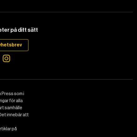
ter på ditt sätt
yhetsbrev
 Press som i
gar för alla
art samhälle
Det innebär att
tiklar på