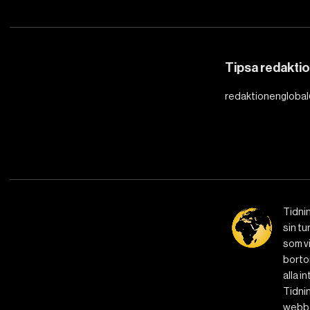
Tipsa redakti
redaktionenglobal
Tidni
sin tu
som vi
bortom
alla i
Tidnin
webbe