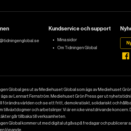
DET GLOBALA PRESSTÖDET
PRENUMERERA
onen
Kundservice och support
Nyhe
Mina sidor
@tidningenglobal.se
N
Om Tidningen Global
ngen Global ges ut av Mediehuset Global som ägs av Mediehuset Grön
r ägs av Lennart Fernström. Mediehuset Grön Press ger ut nyhetstidnin
ll förändra världen och se ett fritt, demokratiskt, solidariskt och hållb
 tillväxtdogmer och arbetslinjer. Vi är en icke vinstdrivande koncern. 
ntäkter går tillbaka till verksamheten.
gen Global kommer ut med digital utgåva på fredagar och publicerar ar
n löpande.