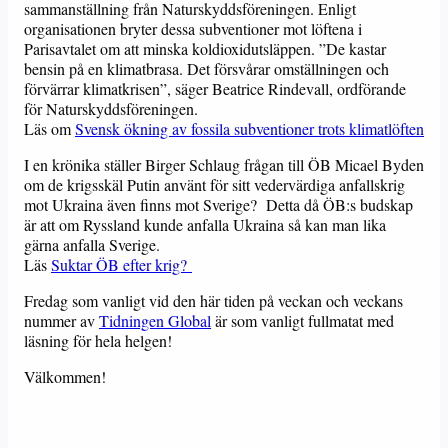
sammanställning från Naturskyddsföreningen. Enligt
organisationen bryter dessa subventioner mot löftena i
Parisavtalet om att minska koldioxidutsläppen. ”De kastar
bensin på en klimatbrasa. Det försvårar omställningen och
förvärrar klimatkrisen”, säger Beatrice Rindevall, ordförande
för Naturskyddsföreningen.
Läs om
Svensk ökning av fossila subventioner trots klimatlöften
I en krönika ställer Birger Schlaug frågan till ÖB Micael Byden
om de krigsskäl Putin använt för sitt vedervärdiga anfallskrig
mot Ukraina även finns mot Sverige? Detta då ÖB:s budskap
är att om Ryssland kunde anfalla Ukraina så kan man lika
gärna anfalla Sverige.
Läs
Suktar ÖB efter krig?
Fredag som vanligt vid den här tiden på veckan och veckans
nummer av
Tidningen Global
är som vanligt fullmatat med
läsning för hela helgen!
Välkommen!