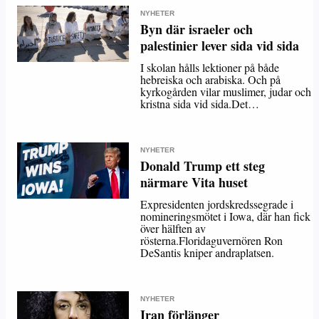
NYHETER
Byn där israeler och
palestinier lever sida vid sida
I skolan hålls lektioner på både
hebreiska och arabiska. Och på
kyrkogården vilar muslimer, judar och
kristna sida vid sida.Det…
NYHETER
Donald Trump ett steg
närmare Vita huset
Expresidenten jordskredssegrade i
nomineringsmötet i Iowa, där han fick
över hälften av
rösterna.Floridaguvernören Ron
DeSantis kniper andraplatsen.
NYHETER
Iran förlänger