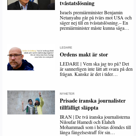
tvåstatslösning
Israels premiärminister Benjamin
Netanyahu går på tvärs mot USA och
säger nej till en tvåstatslösning.– En
premiärminister måste kunna säga…
LEDARE
Ordens makt är stor
LEDARE | Vem ska jag tro på? Det
är sannerligen inte lätt att svara på den
frågan. Kanske är det i tider…
NYHETER
Prisade iranska journalister
tillfälligt släppta
IRAN | De två iranska journalisterna
Niloufar Hamedi och Elaheh
Mohammadi som i höstas dömdes till
långa fängelsestraff för sin…