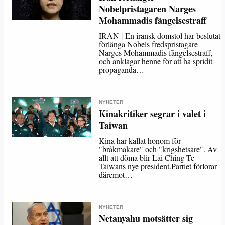
Nobelpristagaren Narges
Mohammadis fängelsestraff
IRAN | En iransk domstol har beslutat
förlänga Nobels fredspristagare
Narges Mohammadis fängelsestraff,
och anklagar henne för att ha spridit
propaganda…
NYHETER
Kinakritiker segrar i valet i
Taiwan
Kina har kallat honom för
"bråkmakare" och "krigshetsare". Av
allt att döma blir Lai Ching-Te
Taiwans nye president.Partiet förlorar
däremot…
NYHETER
Netanyahu motsätter sig