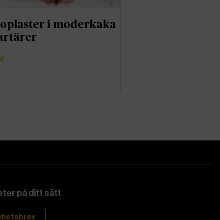
oplaster i moderkaka
artärer
er
ter på ditt sätt
yhetsbrev