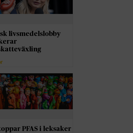
sk livsmedelslobby
kerar
katteväxling
er
toppar PFAS i leksaker