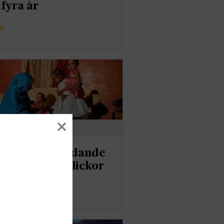
 fyra år
er
stympning ledande
orsak bland flickor
er