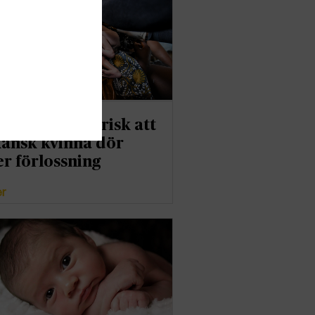
gånger större risk att
kansk kvinna dör
r förlossning
er