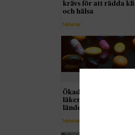
krävs för att rädda kl
och hälsa
Nyheter
Ökade utsläpp från
läkemedelsindustrin –
länder sticker ut
Nyheter