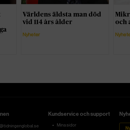
t
Världens äldsta man död
Mikr
vid 114 års ålder
och 
iga
Nyheter
Nyhet
onen
Kundservice och support
Nyhe
Mina sidor
@tidningenglobal.se
N