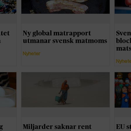
tet
Ny global matrapport
Sven
a
utmanar svensk matmoms
bloc
mats
Nyheter
Nyhet
g
Miljarder saknar rent
EU s