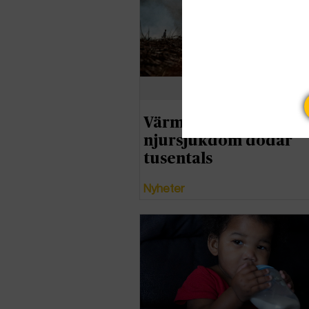
Värmeorsakad
njursjukdom dödar
tusentals
Nyheter