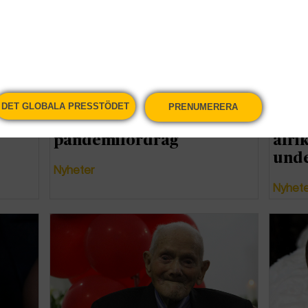
DET GLOBALA PRESSTÖDET
PRENUMERERA
Sista chansen för ett
130 
pandemifördrag
afri
unde
Nyheter
Nyhet