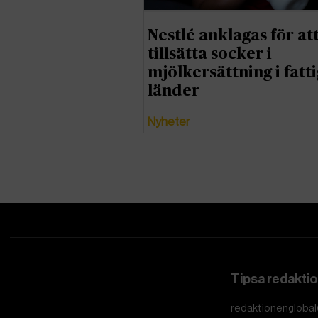
Nestlé anklagas för at
tillsätta socker i
mjölkersättning i fatt
länder
Nyheter
Tipsa redakti
redaktionenglobal