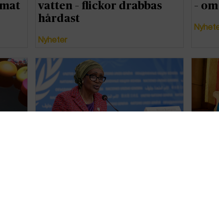
imat
vatten – flickor drabbas
– om
hårdast
Nyhet
Nyheter
Miljoner väntas dö av hiv
Köns
 två
till följd av USA:s stoppade
döds
bistånd
Nyhet
Nyheter