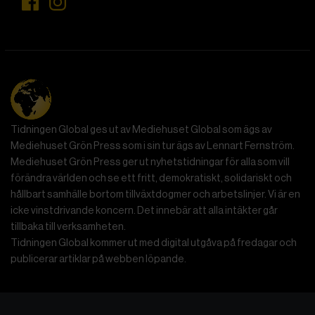
Tidningen Global ges ut av Mediehuset Global som ägs av
Mediehuset Grön Press som i sin tur ägs av Lennart Fernström.
Mediehuset Grön Press ger ut nyhetstidningar för alla som vill
förändra världen och se ett fritt, demokratiskt, solidariskt och
hållbart samhälle bortom tillväxtdogmer och arbetslinjer. Vi är en
icke vinstdrivande koncern. Det innebär att alla intäkter går
tillbaka till verksamheten.
Tidningen Global kommer ut med digital utgåva på fredagar och
publicerar artiklar på webben löpande.