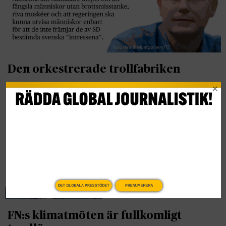
Den orkestrerade trollfabriken
Krönika
DET GLOBALA PRESSTÖDET
PRENUMERERA
FN:s klimatmöten är fullkomligt