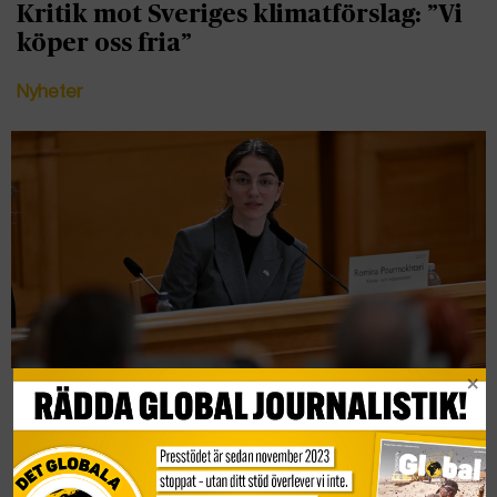
Kritik mot Sveriges klimatförslag: ”Vi
köper oss fria”
Nyheter
Konstitutionsutskottet kritiserar
Romina Pourmokhtari
Nyheter