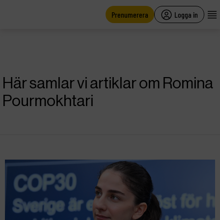
main
content
Prenumerera
Logga in
Här samlar vi artiklar om Romina
Pourmokhtari