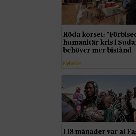
Röda korset: ”Förbise
humanitär kris i Suda
behöver mer bistånd
Nyheter
I 18 månader var al-Fas