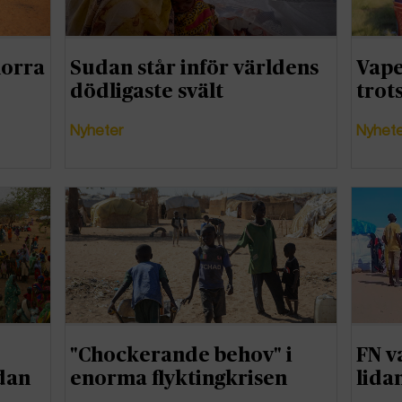
norra
Sudan står inför världens
Vape
dödligaste svält
trot
Nyheter
Nyhet
"Chockerande behov" i
FN v
dan
enorma flyktingkrisen
lida