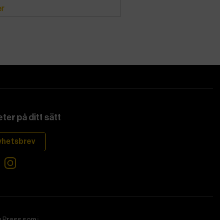
er
ter på ditt sätt
yhetsbrev
 Press som i