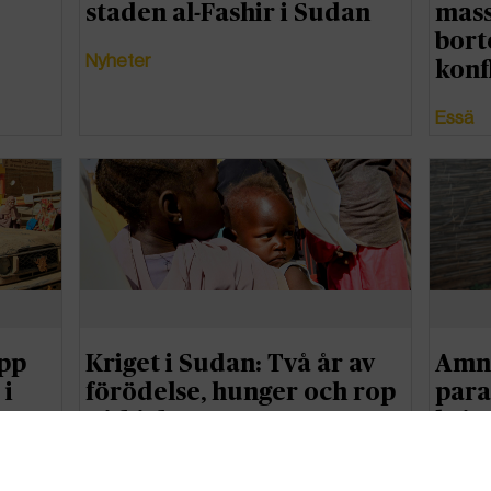
staden al-Fashir i Sudan
mass
bort
Nyheter
konf
Essä
epp
Kriget i Sudan: Två år av
Amne
 i
förödelse, hunger och rop
para
på hjälp
kvin
Nyheter
Nyhet