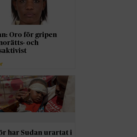
n: Oro för gripen
norätts- och
saktivist
er
ör har Sudan urartat i