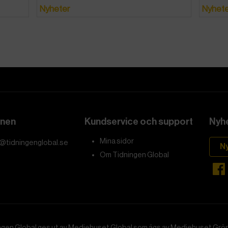
Nyheter
Nyhet
onen
Kundservice och support
Nyhe
Mina sidor
@tidningenglobal.se
N
Om Tidningen Global
ngen Global ges ut av Mediehuset Global som ägs av Mediehuset Grön