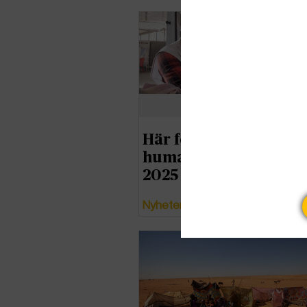
Här förvärras världen
humanitära kriser un
2025
Nyheter