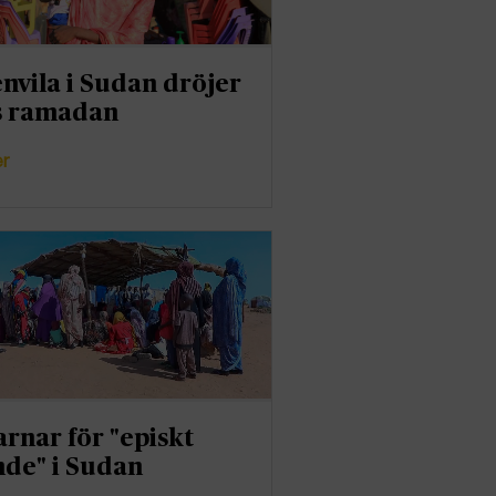
nvila i Sudan dröjer
s ramadan
er
arnar för "episkt
nde" i Sudan