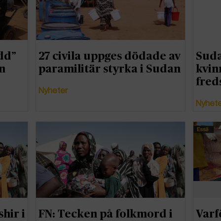
dd”
27 civila uppges dödade av
Suda
n
paramilitär styrka i Sudan
kvin
fred
Nyheter
Nyhet
hir i
FN: Tecken på folkmord i
Varf