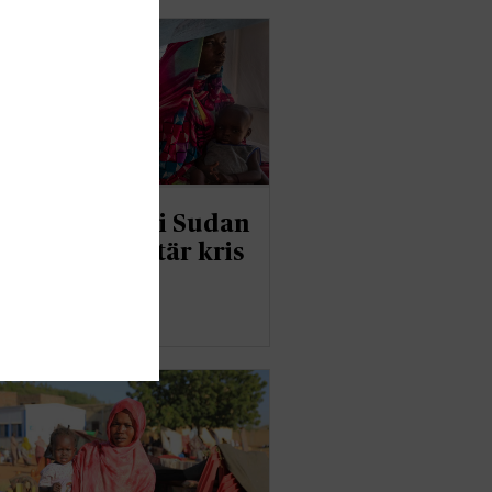
dagar av krig i Sudan
ärrar humanitär kris
er