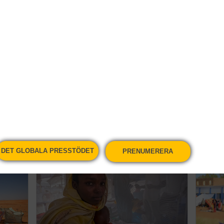
s
Världens konfliktområden
500 
der
ökar i omfattning
förv
Nyheter
Nyhet
DET GLOBALA PRESSTÖDET
PRENUMERERA