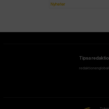
Nyheter
Tipsa redakti
redaktionenglobal
Tidni