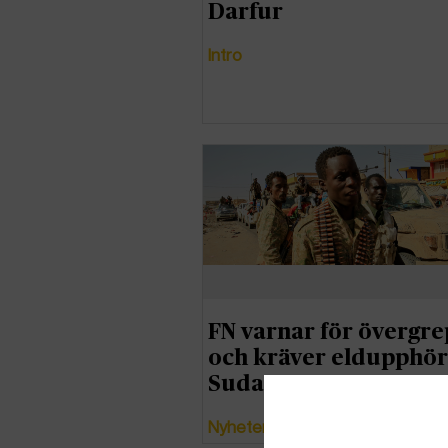
Darfur
Intro
FN varnar för övergr
och kräver eldupphör
Sudan
Nyheter