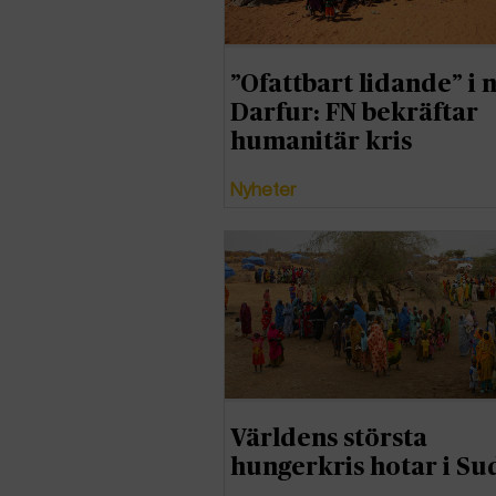
”Ofattbart lidande” i 
Darfur: FN bekräftar
humanitär kris
Nyheter
Världens största
hungerkris hotar i Su