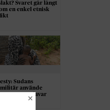
lakt? Svaret går långt
om en enkel etnisk
likt
sty: Sudans
militär använde
nor som sexslavar
er