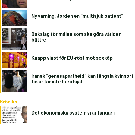
Ny varning: Jorden en ”multisjuk patient”
Bakslag för målen som ska göra världen
bättre
Knapp vinst för EU-röst mot sexköp
Iransk ”genusapartheid” kan fängsla kvinnor i
tio år för inte bära hijab
Krönika
Det ekonomiska system vi är fångar i