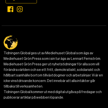
Tidningen Global ges ut av Mediehuset Global som ägs av
Mediehuset Grön Press som i sin tur ägs av Lennart Fernström.
Mediehuset Grön Press ger ut nyhetstidningar för alla som vill
förändra världen och se ett fritt, demokratiskt, solidariskt och
hållbart samhälle bortom tillväxtdogmer och arbetslinjer. Vi är en
icke vinstdrivande koncern. Det innebär att alla intäkter går
tillbaka till verksamheten.
Tidningen Global kommer ut med digital utgåva på fredagar och
publicerar artiklar på webben löpande.