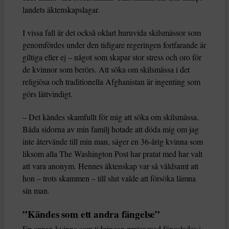
landets äktenskapslagar.
I vissa fall är det också oklart huruvida skilsmässor som
genomfördes under den tidigare regeringen fortfarande är
giltiga eller ej – något som skapar stor stress och oro för
de kvinnor som berörs. Att söka om skilsmässa i det
religiösa och traditionella Afghanistan är ingenting som
görs lättvindigt.
– Det kändes skamfullt för mig att söka om skilsmässa.
Båda sidorna av min familj hotade att döda mig om jag
inte återvände till min man, säger en 36-årig kvinna som
liksom alla The Washington Post har pratat med har valt
att vara anonym. Hennes äktenskap var så våldsamt att
hon – trots skammen – till slut valde att försöka lämna
sin man.
”Kändes som ett andra fängelse”
En annan kvinna som tidningen pratar med fängslades i