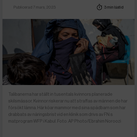
Publicerad 7 mars, 2023
3 min lästid
Talibanerna har ställt in tusentals kvinnors planerade
skilsmässor. Kvinnor riskerar nu att straffas av männen de har
försökt lämna. Här köar mammor med sina spädbarn som har
drabbats av näringsbrist vid en klinik som drivs av FN:s
matprogram WFP i Kabul. Foto: AP Photo/Ebrahim Noroozi