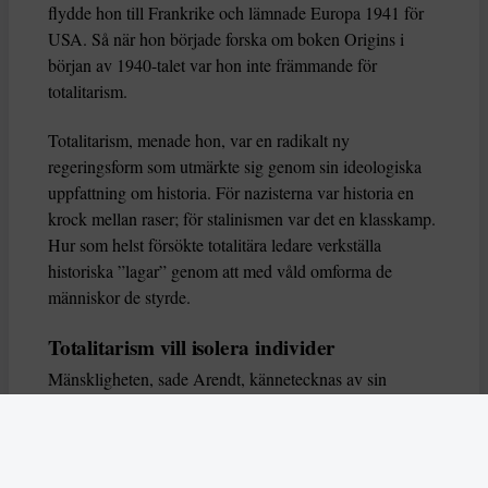
flydde hon till Frankrike och lämnade Europa 1941 för
USA. Så när hon började forska om boken Origins i
början av 1940-talet var hon inte främmande för
totalitarism.
Totalitarism, menade hon, var en radikalt ny
regeringsform som utmärkte sig genom sin ideologiska
uppfattning om historia. För nazisterna var historia en
krock mellan raser; för stalinismen var det en klasskamp.
Hur som helst försökte totalitära ledare verkställa
historiska ”lagar” genom att med våld omforma de
människor de styrde.
Totalitarism vill isolera individer
Mänskligheten, sade Arendt, kännetecknas av sin
oändliga variation – ingen person kan någonsin helt
ersätta en annan. Totalitarism syftade till att förstöra
detta. Den isolerade individer, upplöste de band genom
vilka de förenar och stärker varandra, och försökte