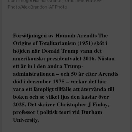
och till höger Hannah Arendt, fotad 1969. Foto: AP
Photo/Alex Brandon | AP Photo
Försäljningen av Hannah Arendts The
Origins of Totalitarianism (1951) sköt i
höjden när Donald Trump vann det
amerikanska presidentvalet 2016. Nästan
ett år in i den andra Trump-
administrationen – och 50 år efter Arendts
död i december 1975 – verkar det här
vara ett lämpligt tillfälle att återvända till
boken och se vilket ljus den kastar över
2025. Det skriver Christopher J Finlay,
professor i politisk teori vid Durham
University.