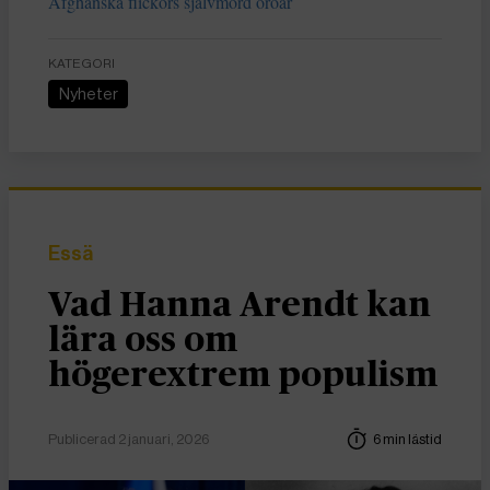
Afghanska flickors självmord oroar
KATEGORI
Nyheter
Essä
Vad Hanna Arendt kan
lära oss om
högerextrem populism
Publicerad 2 januari, 2026
6 min lästid