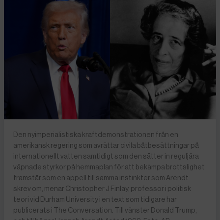
Den nyimperialistiska kraftdemonstrationen från en
amerikansk regering som avrättar civila båtbesättningar på
internationellt vatten samtidigt som den sätter in reguljära
väpnade styrkor på hemmaplan för att bekämpa brottslighet
framstår som en appell till samma instinkter som Arendt
skrev om, menar Christopher J Finlay, professor i politisk
teori vid Durham University i en text som tidigare har
publicerats i The Conversation. Till vänster Donald Trump,