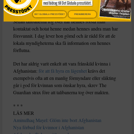
DET GLOBALA PRESSTÖDET
PRENUMERERA
Sedan talibanerna tog över har hennes första man
kontaktat och hotat henne medan hennes andra man har
försvunnit. I dag lever hon gömd och är rädd för att de
lokala myndigheterna ska få information om hennes
förflutna.
Det har aldrig varit enkelt att vara frånskild kvinna i
Afghanistan:
för att få hyra en lägenhet
krävs det
exempelvis ofta att en manlig förmyndare eller släkting
går i god för kvinnan som önskar hyra, skrev The
Guardian strax före att talibanerna tog över makten.
* * *
LÄS MER
Aminulhaq Mayel: Glöm inte bort Afghanistan
Nya förbud för kvinnor i Afghanistan