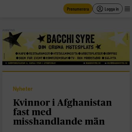
main
content
Prenumerera
Logga in
ANNONS
Nyheter
Kvinnor i Afghanistan
fast med
misshandlande män