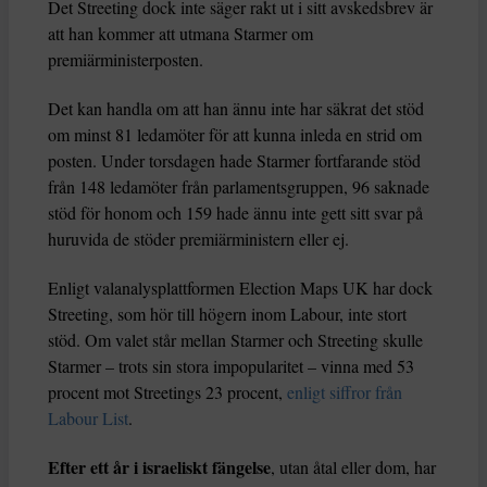
Det Streeting dock inte säger rakt ut i sitt avskedsbrev är
att han kommer att utmana Starmer om
premiärministerposten.
Det kan handla om att han ännu inte har säkrat det stöd
om minst 81 ledamöter för att kunna inleda en strid om
posten. Under torsdagen hade Starmer fortfarande stöd
från 148 ledamöter från parlamentsgruppen, 96 saknade
stöd för honom och 159 hade ännu inte gett sitt svar på
huruvida de stöder premiärministern eller ej.
Enligt valanalysplattformen Election Maps UK har dock
Streeting, som hör till högern inom Labour, inte stort
stöd. Om valet står mellan Starmer och Streeting skulle
Starmer – trots sin stora impopularitet – vinna med 53
procent mot Streetings 23 procent,
enligt siffror från
Labour List
.
Efter ett år i israeliskt fängelse
, utan åtal eller dom, har