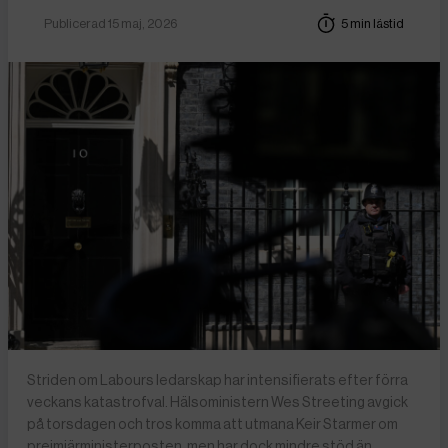
Publicerad 15 maj, 2026
5 min lästid
Striden om Labours ledarskap har intensifierats efter förra
veckans katastrofval. Hälsoministern Wes Streeting avgick
på torsdagen och tros komma att utmana Keir Starmer om
preimiärministerposten, men har dock mindre stöd än