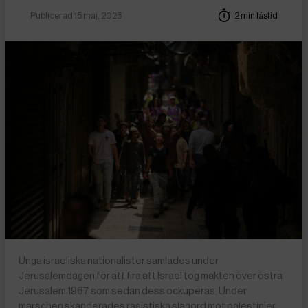
Publicerad 15 maj, 2026
2 min lästid
Unga israeliska nationalister samlades under
Jerusalemdagen för att fira att Israel tog makten över östra
Jerusalem 1967 som sedan dess ockuperas. Under
marschen skanderades rasistiska slagord mot palestinier.