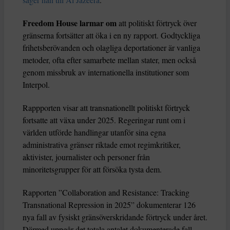
Freedom House larmar om
att politiskt förtryck över
gränserna fortsätter att öka i en ny rapport. Godtyckliga
frihetsberövanden och olagliga deportationer är vanliga
metoder, ofta efter samarbete mellan stater, men också
genom missbruk av internationella institutioner som
Interpol.
Rappporten visar att transnationellt politiskt förtryck
fortsatte att växa under 2025. Regeringar runt om i
världen utförde handlingar utanför sina egna
administrativa gränser riktade emot regimkritiker,
aktivister, journalister och personer från
minoritetsgrupper för att försöka tysta dem.
Rapporten ”Collaboration and Resistance: Tracking
Transnational Repression in 2025” dokumenterar 126
nya fall av fysiskt gränsöverskridande förtryck under året.
Därmed uppgår det totala antalet dokumenterade fall