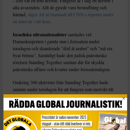
– Det var ett rent helvete. Fängelse är i dag ett helvete i
alla avseenden. Allt de gjorde vara bestraffning och
hämnd,
säger Ali al-Samoudi till CNN:s reporter under
en intervju i sitt hem
.
Israeliska ultranationalister
samlades vid
Damaskusporten i gamla stan i Jerusalem under
torsdagen och skanderade ”död åt araber” och ”må era
byar brinna”. Samtidigt hade den judisk-palestinska
rörelsen Standing Together samlats där för skydda
palestinska affärer och kvarter under Jerusalemdagen.
Omkring 300 aktivister från Standing Together hade
samlats under torsdagen för att fungera som motvikt till
flaggmarschen under Jerusalemdagen och de rasistiska
slagord som brukar skanderas mot den palestinska
befolkningen.
Standing Together delade ut blommor, och hälsade