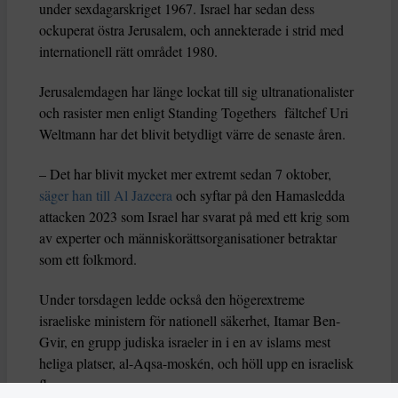
under sexdagarskriget 1967. Israel har sedan dess
ockuperat östra Jerusalem, och annekterade i strid med
internationell rätt området 1980.
Jerusalemdagen har länge lockat till sig ultranationalister
och rasister men enligt Standing Togethers fältchef Uri
Weltmann har det blivit betydligt värre de senaste åren.
– Det har blivit mycket mer extremt sedan 7 oktober,
säger han till Al Jazeera
och syftar på den Hamasledda
attacken 2023 som Israel har svarat på med ett krig som
av experter och människorättsorganisationer betraktar
som ett folkmord.
Under torsdagen ledde också den högerextreme
israeliske ministern för nationell säkerhet, Itamar Ben-
Gvir, en grupp judiska israeler in i en av islams mest
heliga platser, al-Aqsa-moskén, och höll upp en israelisk
flagga.