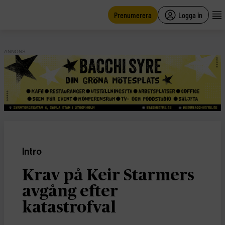
main
content
Prenumerera
Logga in
ANNONS
Intro
Krav på Keir Starmers
avgång efter
katastrofval