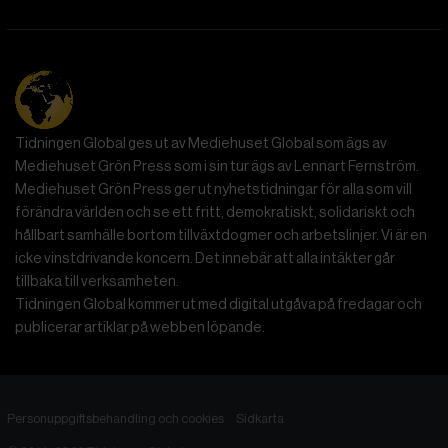
Tidningen Global ges ut av Mediehuset Global som ägs av
Mediehuset Grön Press som i sin tur ägs av Lennart Fernström.
Mediehuset Grön Press ger ut nyhetstidningar för alla som vill
förändra världen och se ett fritt, demokratiskt, solidariskt och
hållbart samhälle bortom tillväxtdogmer och arbetslinjer. Vi är en
icke vinstdrivande koncern. Det innebär att alla intäkter går
tillbaka till verksamheten.
Tidningen Global kommer ut med digital utgåva på fredagar och
publicerar artiklar på webben löpande.
Personuppgiftsbehandling och cookies
Sidkarta