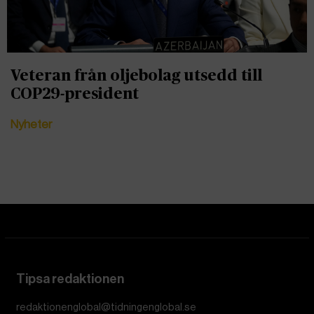
Veteran från oljebolag utsedd till
COP29-president
Nyheter
Tipsa redaktionen
redaktionenglobal@tidningenglobal.se