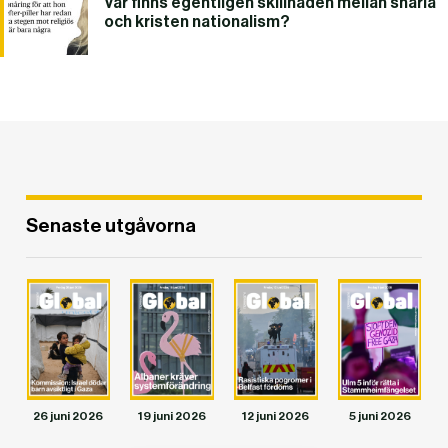
Var finns egentligen skillnaden mellan sharia
och kristen nationalism?
DET GLOBALA PRESSTÖDET
PRENUMERERA
Senaste utgåvorna
26 juni 2026
19 juni 2026
12 juni 2026
5 juni 2026