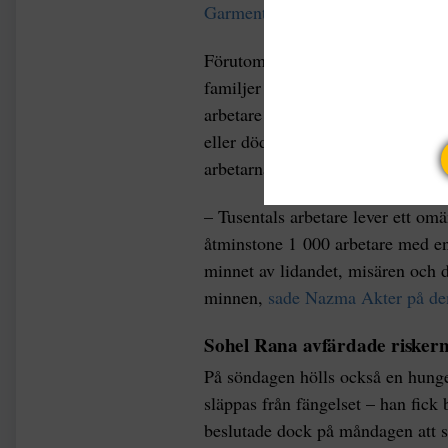
Garments Sramik Federations ord
Förutom att 1 138 textilarbetare
familjer förlorade sin försörjnin
arbetare ska ersättas och få rehab
eller dödades i katastrofen ska e
arbetarna inom industrin.
– Tusentals arbetare lever ett om
åtminstone 1 000 arbetare med en
minnet av lidandet, misären och de
minnen,
sade Nazma Akter på dem
Sohel Rana avfärdade risker
På söndagen hölls också en hunge
släppas från fängelset – han fick
beslutade dock på måndagen att sk