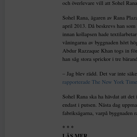
och överlevare vill att Sohel Rana 
Sohel Rana, ägaren av Rana Plaza,
april 2013. Då beskrevs han som
innan kollapsen hade textilarbetar
våningarna av byggnaden hört hög
Abdur Razzaque Khan togs in för 
han såg stora sprickor i tre bäran
– Jag blev rädd. Det var inte säk
rapporterade The New York Times
Sohel Rana ska ha hävdat att det i
endast i putsen. Nästa dag uppmana
fabriksägarna, varpå byggnaden 
* * *
LÄS MER