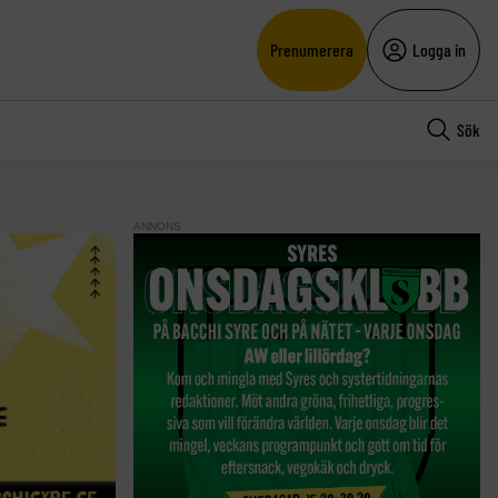
Prenumerera
Logga in
Sök
ANNONS