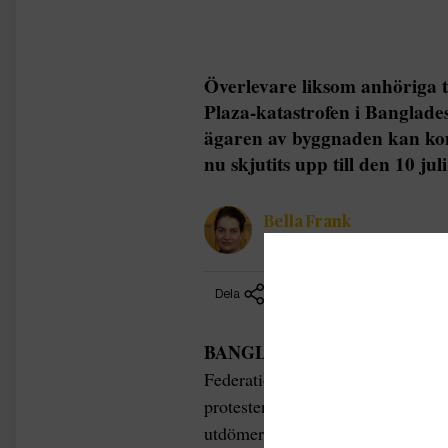
Överlevare liksom anhöriga t
Plaza-katastrofen i Banglade
ägaren av byggnaden kan kom
nu skjutits upp till den 10 juli
Bella Frank
Chefredaktör
Dela
BANGLADESH |
Sommilito Gar
Federation of Workers Solidarity 
protesterade på söndagen. De krä
utdömer ”det högsta straffet för 