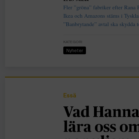
Fler ”gröna” fabriker efter Rana 
Ikea och Amazons stäms i Tysklan
”Banbrytande” avtal ska skydda te
KATEGORI
Nyheter
Essä
Vad Hanna
lära oss 