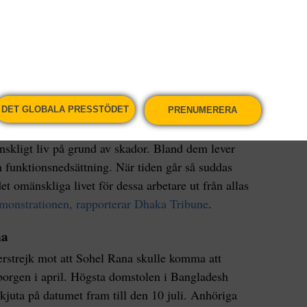
förande Nazma Akter på Twitter
.
 miste livet, skadades omkring 2 500, och många
g. Demonstranterna krävde också att skadade
ilitering, samt att barn till arbetare som skadades
rbjudas utbildning, liksom en högre minimilön för
DET GLOBALA PRESSTÖDET
PRENUMERERA
änskligt liv på grund av skador. Bland dem lever
 funktionsnedsättning. När tiden går så suddas
t omänskliga livet för dessa arbetare ut från allas
onstrationen, rapporterar Dhaka Tribune
.
na
rstrejk mot att Sohel Rana skulle komma att
 borgen i april. Högsta domstolen i Bangladesh
juta på datumet fram till den 10 juli. Anhöriga