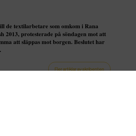
ill de textilarbetare som omkom i Rana
sh 2013, protesterade på söndagen mot att
ma att släppas mot borgen. Beslutet har
.
Fler artiklar av skribenten
ments Sramik Federation och Bangladesh
var två av de fackliga organisationer som
vde bland annat att landets högsta domstol
ägarna av Rana Plaza”,
skriver Sommilito