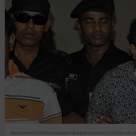
Mohammed Sohel Rana greps nära gränsen precis när han var på väg 