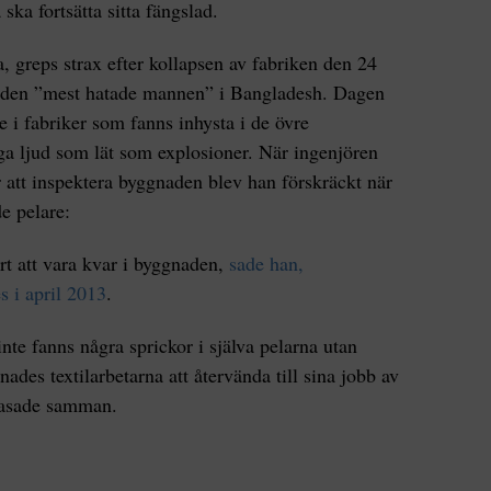
ska fortsätta sitta fängslad.
 greps strax efter kollapsen av fabriken den 24
 den ”mest hatade mannen” i Bangladesh. Dagen
e i fabriker som fanns inhysta i de övre
a ljud som lät som explosioner. När ingenjören
att inspektera byggnaden blev han förskräckt när
de pelare:
ert att vara kvar i byggnaden,
sade han,
 i april 2013
.
nte fanns några sprickor i själva pelarna utan
des textilarbetarna att återvända till sina jobb av
rasade samman.