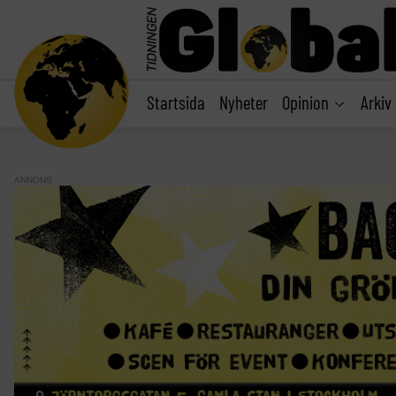
main
content
Startsida
Nyheter
Opinion
Arkiv
ANNONS