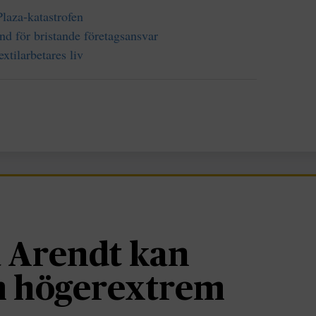
Plaza-katastrofen
d för bristande företagsansvar
xtilarbetares liv
 Arendt kan
om högerextrem