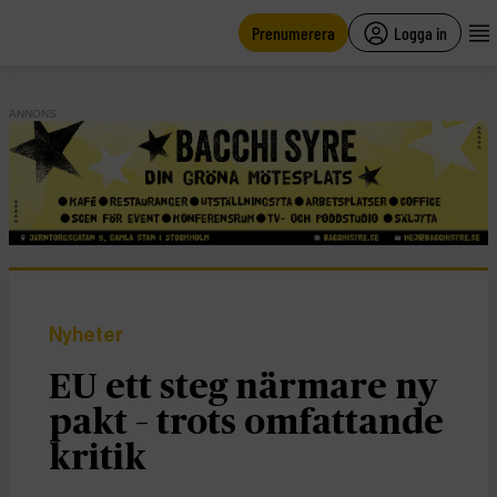
main
content
Prenumerera
Logga in
ANNONS
Nyheter
EU ett steg närmare ny
pakt – trots omfattande
kritik