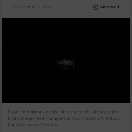
Publicerad 12 juni, 2023
3 min lästid
En båt med migranter driver i internationellt vatten utanför
Malta i Medelhavet, tisdagen den 25 oktober 2022. Foto:AP
Photo/Vincenzo Circosta