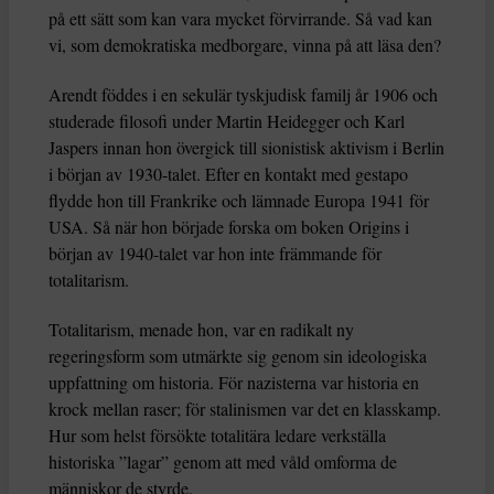
på ett sätt som kan vara mycket förvirrande. Så vad kan
vi, som demokratiska medborgare, vinna på att läsa den?
Arendt föddes i en sekulär tyskjudisk familj år 1906 och
studerade filosofi under Martin Heidegger och Karl
Jaspers innan hon övergick till sionistisk aktivism i Berlin
i början av 1930-talet. Efter en kontakt med gestapo
flydde hon till Frankrike och lämnade Europa 1941 för
USA. Så när hon började forska om boken Origins i
början av 1940-talet var hon inte främmande för
totalitarism.
Totalitarism, menade hon, var en radikalt ny
regeringsform som utmärkte sig genom sin ideologiska
uppfattning om historia. För nazisterna var historia en
krock mellan raser; för stalinismen var det en klasskamp.
Hur som helst försökte totalitära ledare verkställa
historiska ”lagar” genom att med våld omforma de
människor de styrde.