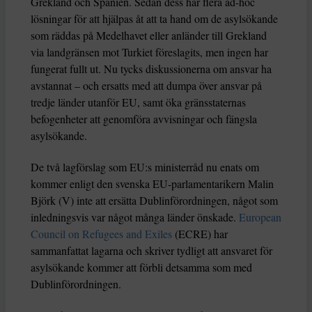
Grekland och Spanien. Sedan dess har flera ad-hoc
lösningar för att hjälpas åt att ta hand om de asylsökande
som räddas på Medelhavet eller anländer till Grekland
via landgränsen mot Turkiet föreslagits, men ingen har
fungerat fullt ut. Nu tycks diskussionerna om ansvar ha
avstannat – och ersatts med att dumpa över ansvar på
tredje länder utanför EU, samt öka gränsstaternas
befogenheter att genomföra avvisningar och fängsla
asylsökande.
De två lagförslag som EU:s ministerråd nu enats om
kommer enligt den svenska EU-parlamentarikern Malin
Björk (V) inte att ersätta Dublinförordningen, något som
inledningsvis var något många länder önskade.
European
Council on Refugees and Exiles
(ECRE) har
sammanfattat lagarna och skriver tydligt att ansvaret för
asylsökande kommer att förbli detsamma som med
Dublinförordningen.