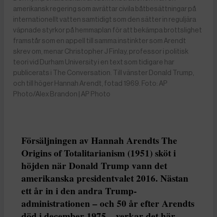
amerikansk regering som avrättar civila båtbesättningar på
internationellt vatten samtidigt som den sätter in reguljära
väpnade styrkor på hemmaplan för att bekämpa brottslighet
framstår som en appell till samma instinkter som Arendt
skrev om, menar Christopher J Finlay, professor i politisk
teori vid Durham University i en text som tidigare har
publicerats i The Conversation. Till vänster Donald Trump,
och till höger Hannah Arendt, fotad 1969. Foto: AP
Photo/Alex Brandon | AP Photo
Försäljningen av Hannah Arendts The
Origins of Totalitarianism (1951) sköt i
höjden när Donald Trump vann det
amerikanska presidentvalet 2016. Nästan
ett år in i den andra Trump-
administrationen – och 50 år efter Arendts
död i december 1975 – verkar det här