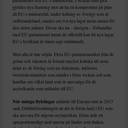
parlamentet och EU:s ministerråd. I veckan som gick
gjordes nya framsteg mot att ha en kompromiss på plats
då EU:s ministerråd, under ledning av Sverige som är
ordförandeland, enades om två nya lagar inom ramen för
den större pakten. Dessa ska nu – återigen – förhandlas
med EU-parlamentet innan de officiellt kan bli nya lagar.
EU:s byråkrati är minst sagt omfattande.
Men alla är inte nöjda. Flera EU-parlamentariker från de
gröna och vänstern är fortsatt mycket kritiska till stora
delar av de förslag som nu diskuteras, inklusive
överenskommelsen som nåddes i förra veckan och som
handlar om vilket land som är ansvariga för de
asylsökande som anländer till EU.
När många flyktingar
anlände till Europa runt år 2015
sade Dublinförordningen att det är första land i EU som
ska ansvara för någons asylansökan. Detta lade ett
oproportionerligt stort ansvar på länder som Italien,