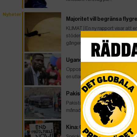
Nyheter
Majoritet vill begränsa flygr
KLIMAT | En ny rapport visar att 
stöder idén om att begränsa antale
gånger under hela sitt liv på grund
Ugandas främsta oppositio
Oppositionsledaren Bobi Wine ar
en utlandsresa – polisen hävdar at
Pakistan utvisar 1,7 miljone
Pakistan beordrar 1,7 miljoner af
månadsskiftet.
Kina: Orealistiskt sluta med 
Sprickan är djup i det som väntas 