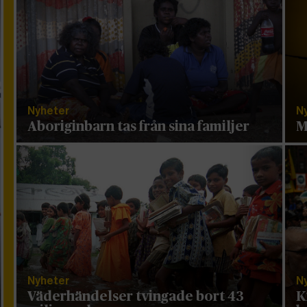
Nyheter
N
Aboriginbarn tas från sina familjer
M
Nyheter
N
Väderhändelser tvingade bort 43
K