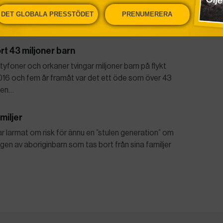
. Det handlar om framtiden för olja, kol och
DET GLOBALA PRESSTÖDET
PRENUMERERA
.Kina tycker att det…
t 43 miljoner barn
foner och orkaner tvingar miljoner barn på flykt
016 och fem år framåt var det ett öde som över 43
t en…
miljer
r larmat om risk för ännu en ”stulen generation” om
n av aboriginbarn som tas bort från sina familjer