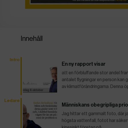
Innehåll
Intro
En ny rapport visar
att en förbluffande stor andel f
antalet flygningar en person kan gö
av klimatförändringarna. Denna ö
Ledare
Människans obegripliga prio
Jag hittar ett gammalt foto, där j
högsta vattenfall, fotot har säkert
kinesiskt företag på…