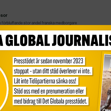
esor
en förbluffande stor andel franska medborgare
t flygningar en person kan göra till högst fyra
 av…
nsledare gripen
resterades under torsdagen när han återvände från
t de bjöd på skjuts.
r afghaner
ghaner som flytt hemlandet att lämna Pakistan före
fossila bränslen
bli den stora stridsfrågan när världen möts för att