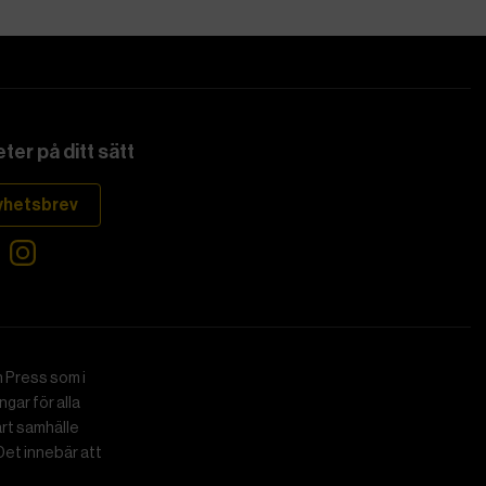
ter på ditt sätt
yhetsbrev
 Press som i
gar för alla
art samhälle
Det innebär att