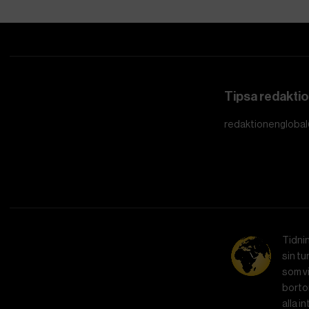
Tipsa redakti
redaktionenglobal
Tidni
sin tu
som vi
bortom
alla i