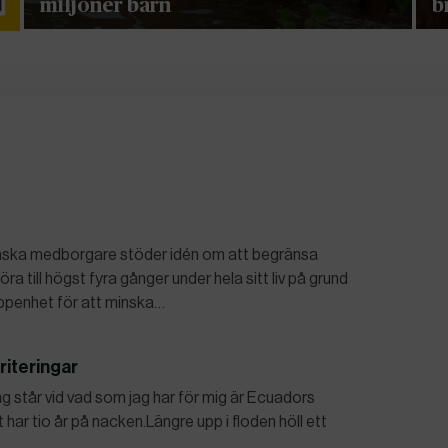
miljoner barn
b
ranska medborgare stöder idén om att begränsa
ra till högst fyra gånger under hela sitt liv på grund
ppenhet för att minska…
riteringar
ag står vid vad som jag har för mig är Ecuadors
 har tio år på nacken.Längre upp i floden höll ett