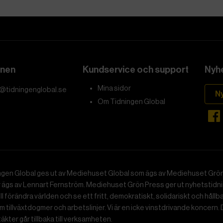
onen
Kundservice och support
Nyhe
Mina sidor
@tidningenglobal.se
N
Om Tidningen Global
ngen Global ges ut av Mediehuset Global som ägs av Mediehuset Grön
r ägs av Lennart Fernström. Mediehuset Grön Press ger ut nyhetstidnin
ll förändra världen och se ett fritt, demokratiskt, solidariskt och hållb
 tillväxtdogmer och arbetslinjer. Vi är en icke vinstdrivande koncern. 
ntäkter går tillbaka till verksamheten.