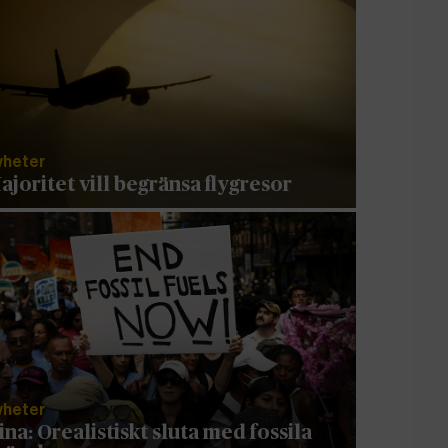
yheter
ajoritet vill begränsa flygresor
yheter
ina: Orealistiskt sluta med fossila