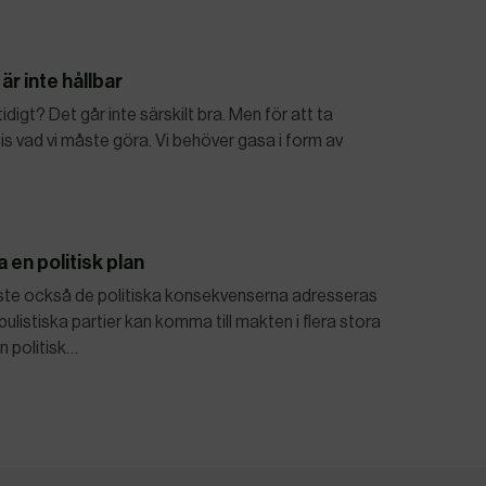
är inte hållbar
gt? Det går inte särskilt bra. Men för att ta
cis vad vi måste göra. Vi behöver gasa i form av
 en politisk plan
åste också de politiska konsekvenserna adresseras
opulistiska partier kan komma till makten i flera stora
n politisk…