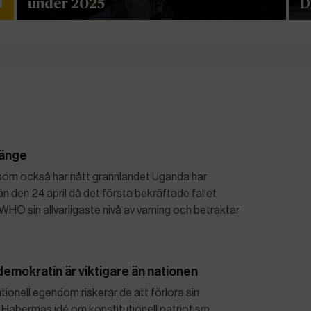
under 2025
D
länge
om också har nått grannlandet Uganda har
än den 24 april då det första bekräftade fallet
HO sin allvarligaste nivå av varning och betraktar
emokratin är viktigare än nationen
ationell egendom riskerar de att förlora sin
en Habermas idé om konstitutionell patriotism