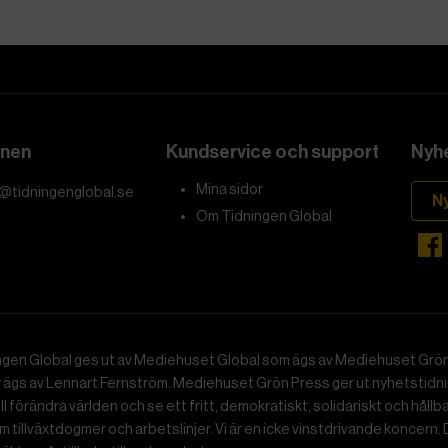
onen
Kundservice och support
Nyhe
Mina sidor
@tidningenglobal.se
N
Om Tidningen Global
ngen Global ges ut av Mediehuset Global som ägs av Mediehuset Grön
r ägs av Lennart Fernström. Mediehuset Grön Press ger ut nyhetstidnin
ll förändra världen och se ett fritt, demokratiskt, solidariskt och hållb
 tillväxtdogmer och arbetslinjer. Vi är en icke vinstdrivande koncern. 