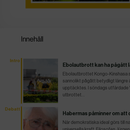
Innehåll
Intro
Ebolautbrott kan ha pågått 
Ebolautbrottet Kongo-Kinshasa s
sannolikt pågått betydligt längre 
upptäcktes. I söndags utfärdade W
utbrottet…
Debatt
Habermas påminner om att d
När demokratiska ideal görs till n
universella kraft. Filosofen Jürg