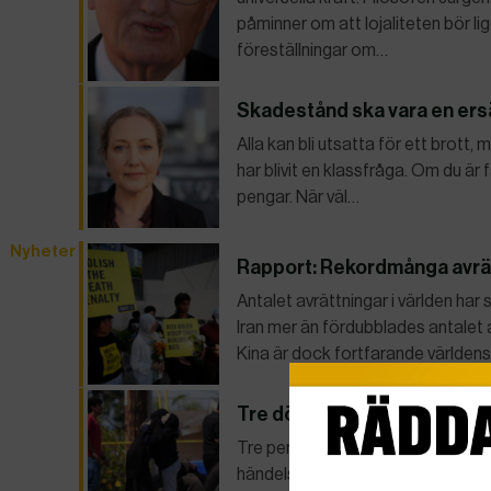
påminner om att lojaliteten bör l
föreställningar om…
Skadestånd ska vara en ersät
Alla kan bli utsatta för ett brott
har blivit en klassfråga. Om du är 
pengar. När väl…
Nyheter
Rapport: Rekordmånga avrä
Antalet avrättningar i världen har s
Iran mer än fördubblades antalet 
Kina är dock fortfarande världen
Tre döda i attentat mot mos
Tre personer sköts ihjäl vid San
händelsen som ett hatbrott. Kali