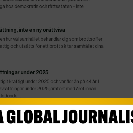
igga hos demokratin och rättsstaten – inte
tning, inte en ny orättvisa
, men hur väl samhället behandlar dig som brottsoffer
fattig och utsätts för ett brott så tar samhället dina
ttningar under 2025
tigit kraftigt under 2025 och var fler än på 44 år. I
avrättningar under 2025 jämfört med året innan.
s ledande…
ké i San Diego
 Diegos största moské på måndagen. Polisen utreder
forniens guvernör Gavin Newsom säger i ett