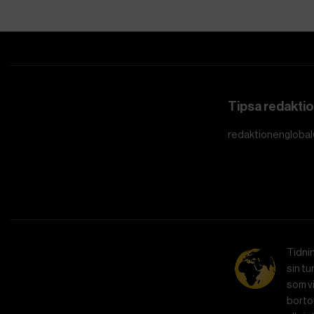
Tipsa redakti
redaktionenglobal
Tidni
sin tu
som vi
bortom