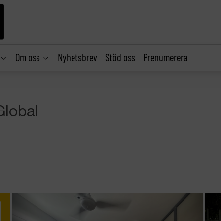
Om oss
Nyhetsbrev
Stöd oss
Prenumerera
Global