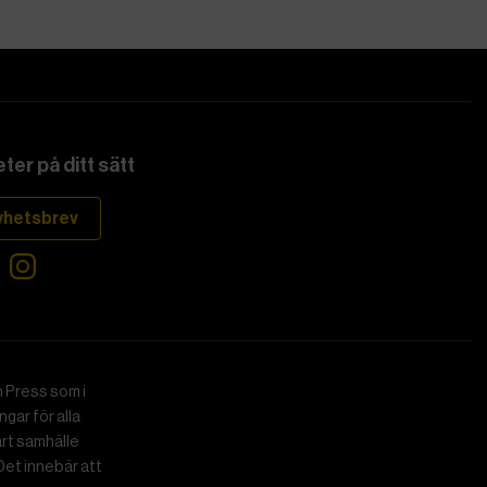
ter på ditt sätt
yhetsbrev
 Press som i
gar för alla
art samhälle
Det innebär att