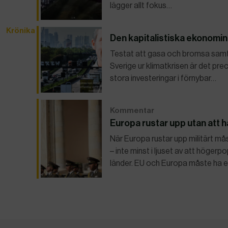
lägger allt fokus…
Krönika
Den kapitalistiska ekonomin 
Testat att gasa och bromsa samtidi
Sverige ur klimatkrisen är det pre
stora investeringar i förnybar…
Kommentar
Europa rustar upp utan att ha
När Europa rustar upp militärt m
– inte minst i ljuset av att högerp
länder. EU och Europa måste ha e