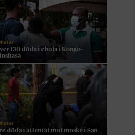
yheter
ver 130 döda i ebola i Kongo-
inshasa
yheter
re döda i attentat mot moské i San