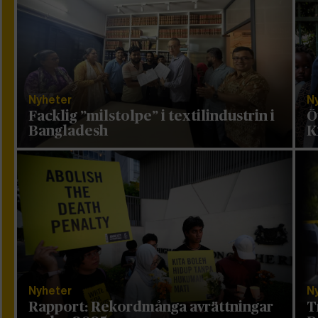
Nyheter
N
Facklig ”milstolpe” i textilindustrin i
Ö
Bangladesh
K
Nyheter
N
Rapport: Rekordmånga avrättningar
T