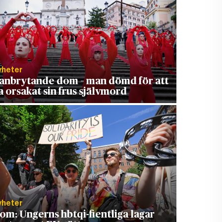
yheter
anbrytande dom – man dömd för att
a orsakat sin frus självmord
yheter
om: Ungerns hbtqi-fientliga lagar