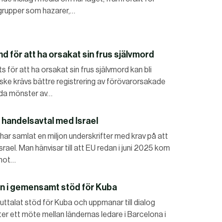
grupper som hazarer,…
för att ha orsakat sin frus självmord
s för att ha orsakat sin frus självmord kan bli
ske krävs bättre registrering av förövarorsakade
eda mönster av…
r handelsavtal med Israel
har samlat en miljon underskrifter med krav på att
ael. Man hänvisar till att EU redan i juni 2025 kom
t mot…
en i gemensamt stöd för Kuba
uttalat stöd för Kuba och uppmanar till dialog
fter ett möte mellan ländernas ledare i Barcelona i