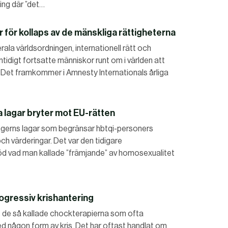
ning där ”det…
 för kollaps av de mänskliga rättigheterna
rala världsordningen, internationell rätt och
tidigt fortsatte människor runt om i världen att
 Det framkommer i Amnesty Internationals årliga
DET GLOBALA PRESSTÖDET
PRENUMERERA
a lagar bryter mot EU-rätten
ngerns lagar som begränsar hbtqi-personers
ch värderingar. Det var den tidigare
d vad man kallade ”främjande” av homosexualitet
ogressiv krishantering
ns de så kallade chockterapierna som ofta
d någon form av kris. Det har oftast handlat om