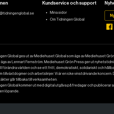
onen
Kundservice och support
Nyhe
Mina sidor
@tidningenglobal.se
N
Om Tidningen Global
ngen Global ges ut av Mediehuset Global som ägs av Mediehuset Grön
r ägs av Lennart Fernström. Mediehuset Grön Press ger ut nyhetstidnin
ll förändra världen och se ett fritt, demokratiskt, solidariskt och hållb
 tillväxtdogmer och arbetslinjer. Vi är en icke vinstdrivande koncern. 
ntäkter går tillbaka till verksamheten.
gen Global kommer ut med digital utgåva på fredagar och publicerar ar
n löpande.