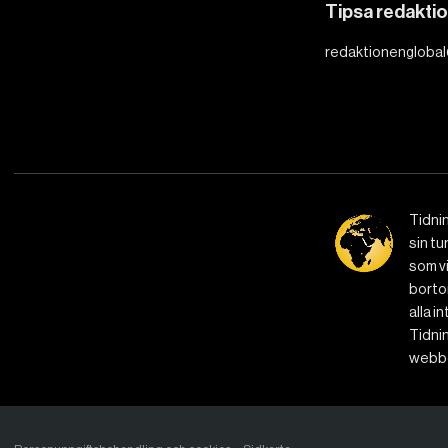
Tipsa redakti
redaktionenglobal
Tidni
sin tu
som vi
bortom
alla i
Tidnin
webbe