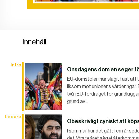
Innehåll
Intro
Onsdagens dom en seger för 
EU-domstolen har slagit fast att U
liksom mot unionens värderingar. 
två i EU-fördraget för grundlägga
grund av…
Ledare
Obeskrivligt cyniskt att kö
I sommar har det gått fem år sed
det första året såg vi återkommand