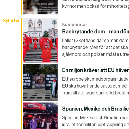
kvinnor men också för minoritets
Nyheter
Kommentar
Banbrytande dom – man dömd 
Fallet i Skottland där en man dömt
banbrytande. Men för att det ska 
självmord och polisen måste utr
En miljon kräver att EU häve
Ett europeiskt medborgarinitiativ 
EU ska häva handelsavtalet med Isr
fram till att Israel sannolikt bruti
Spanien, Mexiko och Brasili
Spanien, Mexiko och Brasilien har 
istället för militär upptrappning e