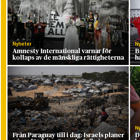
Nyheter
N
Amnesty International varnar för
B
kollaps av de mänskliga rättigheterna
h
N
Från Paraguay till i dag: Israels planer
D