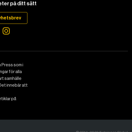
ter på ditt sätt
yhetsbrev
 Press som i
gar för alla
art samhälle
Det innebär att
tiklar på