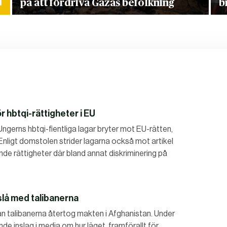
på att fördriva Gazas befolkning
b
hbtqi-rättigheter i EU
ngerns hbtqi-fientliga lagar bryter mot EU-rätten,
Enligt domstolen strider lagarna också mot artikel
nde rättigheter där bland annat diskriminering på
pslå med talibanerna
an talibanerna återtog makten i Afghanistan. Under
e inslag i media om hur läget, framförallt för