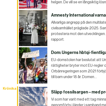
helgen. De vill se en långsiktig lös
Amnesty International varnar
Allvarliga angrepp på den multilate
civilsamhället präglade 2025. Sam
protestera mot den utvecklingen.
rapport.
Dom: Ungerns hbtqi-fientlig
EU-domstolen har beslutat att U
rättigheter bryter mot EU-regler o
Orbánregeringen som 2021 förbjö
till barn under 18 år. Domen…
Krönika
Släpp fossilsargen – med pr
Vi som har varit med ett tag min
genomförts i länder i samband me