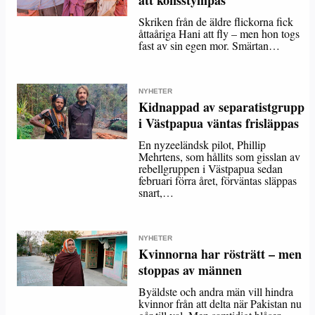
att könsstympas
Skriken från de äldre flickorna fick
åttaåriga Hani att fly – men hon togs
fast av sin egen mor. Smärtan…
NYHETER
Kidnappad av separatistgrupp
i Västpapua väntas frisläppas
En nyzeeländsk pilot, Phillip
Mehrtens, som hållits som gisslan av
rebellgruppen i Västpapua sedan
februari förra året, förväntas släppas
snart,…
NYHETER
Kvinnorna har rösträtt – men
stoppas av männen
Byäldste och andra män vill hindra
kvinnor från att delta när Pakistan nu