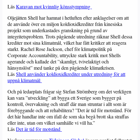
Läs
Karavan mot kvinnlig könsstympning
Oljejätten Shell har hamnat i hetluften efter anklagelser om att
de använde över en miljon koldioxidkrediter från kinesiska
projekt som underkastades granskning på grund av
integritetsproblem. Trots pågående utredning räknar Shell dessa
krediter mot sina klimatmål, vilket har fått kritiker att reagera
starkt. Rachel Rose Jackson, chef för klimatpolitik på
Corporate Accountability, uttryckte stark kritik mot Shells
agerande och kallade det ”skamligt, tvivelaktigt och
hänsynslöst” med tanke på den pågående klimatkrisen.
Läs
Shell använder koldioxidkrediter under utredning för att
uppnå klimatmål
Och på ledarplats frågar sig Stefan Strömberg om det verkligen
kan vara ”utveckling” att bygga ett Sverige som bygger på
kontroll, övervakning och straff där man struntar i allt som är
förebyggande och att rehabilitera? ”Det är tid för motstånd. För
det här handlar inte om ifall de som ska begå brott ska straffas
eller inte, utan om vilket samhälle vi vill ha.”
Läs
Det är tid för motstånd