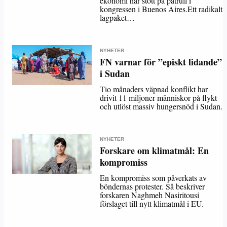
ekonomi har stött på patrull i
kongressen i Buenos Aires.Ett radikalt
lagpaket…
NYHETER
FN varnar för ”episkt lidande”
i Sudan
Tio månaders väpnad konflikt har
drivit 11 miljoner människor på flykt
och utlöst massiv hungersnöd i Sudan.
NYHETER
Forskare om klimatmål: En
kompromiss
En kompromiss som påverkats av
böndernas protester. Så beskriver
forskaren Naghmeh Nasiritousi
förslaget till nytt klimatmål i EU.