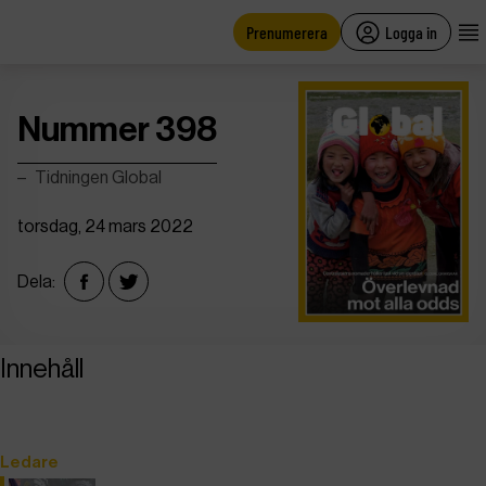
main
content
Prenumerera
Logga in
Nummer 398
Tidningen Global
torsdag, 24 mars 2022
Dela:
Innehåll
Ledare