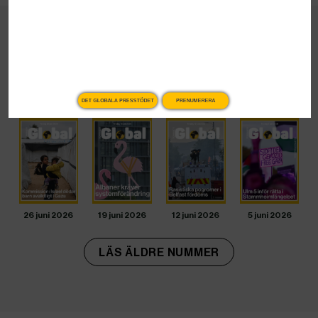
Senaste utgåvorna
DET GLOBALA PRESSTÖDET
PRENUMERERA
26 juni 2026
19 juni 2026
12 juni 2026
5 juni 2026
LÄS ÄLDRE NUMMER