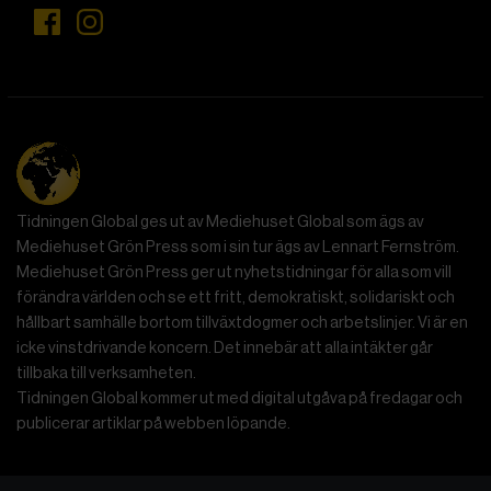
Tidningen Global ges ut av Mediehuset Global som ägs av
Mediehuset Grön Press som i sin tur ägs av Lennart Fernström.
Mediehuset Grön Press ger ut nyhetstidningar för alla som vill
förändra världen och se ett fritt, demokratiskt, solidariskt och
hållbart samhälle bortom tillväxtdogmer och arbetslinjer. Vi är en
icke vinstdrivande koncern. Det innebär att alla intäkter går
tillbaka till verksamheten.
Tidningen Global kommer ut med digital utgåva på fredagar och
publicerar artiklar på webben löpande.