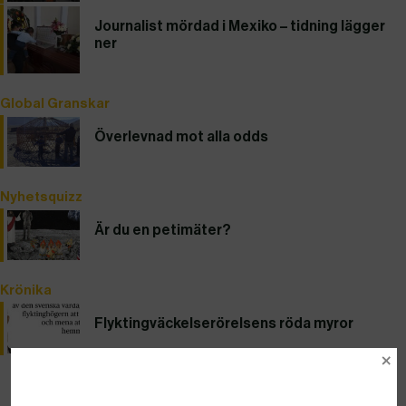
Journalist mördad i Mexiko – tidning lägger
ner
Global Granskar
Överlevnad mot alla odds
Nyhetsquizz
Är du en petimäter?
Krönika
Flyktingväckelserörelsens röda myror