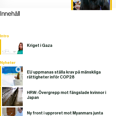
Innehåll
Intro
Kriget i Gaza
Nyheter
EU uppmanas ställa krav på mänskliga
rättigheter inför COP28
HRW: Övergrepp mot fängslade kvinnor i
Japan
Ny front i upproret mot Myanmars junta