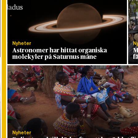
Nyheter
N
Astronomer har hittat organiska
M
molekyler på Saturnus måne
f
Nyheter