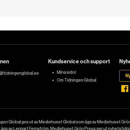
onen
Kundservice och support
Nyhe
Mina sidor
@tidningenglobal.se
N
Om Tidningen Global
ngen Global ges ut av Mediehuset Global som ägs av Mediehuset Grön
r ägs av Lennart Fernström. Mediehuset Grön Press ger ut nyhetstidnin