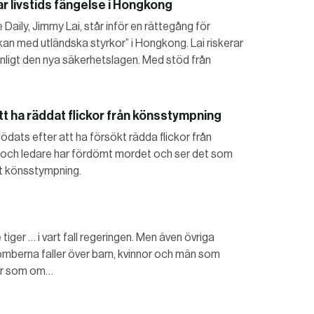
 livstids fängelse i Hongkong
ily, Jimmy Lai, står inför en rättegång för
an med utländska styrkor” i Hongkong. Lai riskerar
DET GLOBALA PRESSTÖDET
PRENUMERERA
nligt den nya säkerhetslagen. Med stöd från
att ha räddat flickor från könsstympning
dödats efter att ha försökt rädda flickor från
er och ledare har fördömt mordet och ser det som
ot könsstympning.
tiger … i vart fall regeringen. Men även övriga
mberna faller över barn, kvinnor och män som
 är som om…