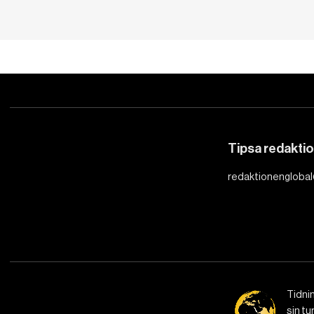
Tipsa redakti
redaktionenglobal
Tidni
sin tu