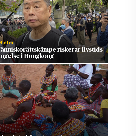
yheter
änniskorättskämpe riskerar livstids
ängelse i Hongkong