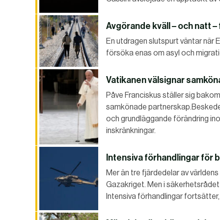
Avgörande kväll – och natt –
En utdragen slutspurt väntar nä
försöka enas om asyl och migratio
Vatikanen välsignar samkö
Påve Franciskus ställer sig bakom
samkönade partnerskap.Beskedet
och grundläggande förändring ino
inskränkningar.
Intensiva förhandlingar för
Mer än tre fjärdedelar av världens
Gazakriget. Men i säkerhetsråde
Intensiva förhandlingar fortsätter,