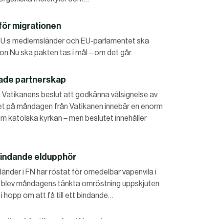
 för migrationen
r EU:s medlemsländer och EU-parlamentet ska
n.Nu ska pakten tas i mål – om det går.
nade partnerskap
 Vatikanens beslut att godkänna välsignelse av
 på måndagen från Vatikanen innebär en enorm
m katolska kyrkan – men beslutet innehåller
 bindande eldupphör
 länder i FN har röstat för omedelbar vapenvila i
t blev måndagens tänkta omröstning uppskjuten.
 i hopp om att få till ett bindande…