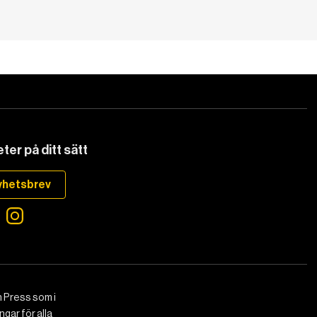
ter på ditt sätt
yhetsbrev
 Press som i
gar för alla