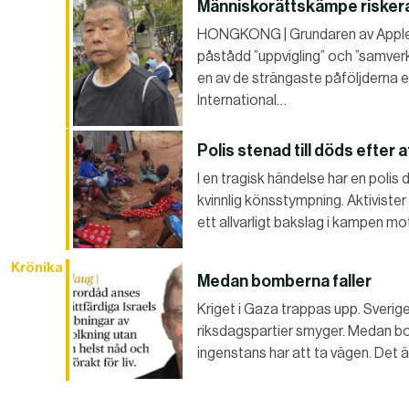
Människorättskämpe riskerar
HONGKONG | Grundaren av Apple Da
påstådd ”uppvigling” och ”samverk
en av de strängaste påföljderna e
International…
Polis stenad till döds efter 
I en tragisk händelse har en polis 
kvinnlig könsstympning. Aktivist
ett allvarligt bakslag i kampen m
Krönika
Medan bomberna faller
Kriget i Gaza trappas upp. Sverige 
riksdagspartier smyger. Medan bo
ingenstans har att ta vägen. Det