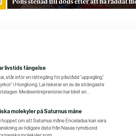
Polis stenad till döds efter att ha räddat f
 livstids fängelse
i, står inför en rättegång för påstådd ”uppvigling”
kor” i Hongkong. Lai riskerar en av de strängaste
etslagen. Medieentreprenören har blivit en…
niska molekyler på Saturnus måne
v i hoppet om att Saturnus måne Enceladus kan vara
granskning av tidigare data från Nasas rymdsond
v organiska molekyler som…