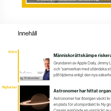
Innehåll
Intro
Människorättskämpe riskerar
Grundaren av Apple Daily, Jimmy La
och ”samverkan med utländska styr
påföljderna enligt den nya säkerh
Nyheter
Astronomer har hittat orga
Astronomer har återigen väckt li
en plats för utomjordiskt liv. Ny 
Cassini avslöjade en upptäckt a