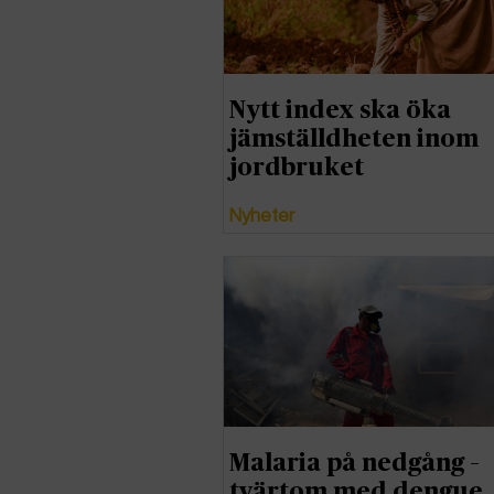
Nytt index ska öka
jämställdheten inom
jordbruket
Nyheter
Malaria på nedgång –
tvärtom med dengue