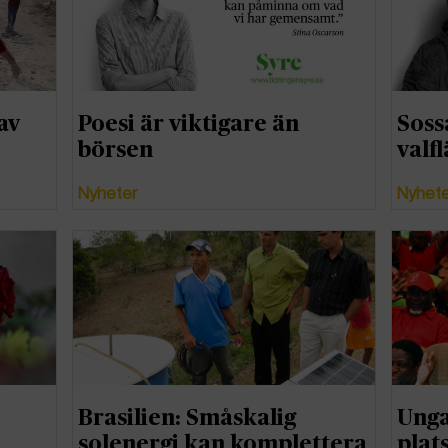
av
Poesi är viktigare än
Soss
börsen
valfl
Nyheter
Nyhet
Brasilien: Småskalig
Unga
solenergi kan komplettera
plats