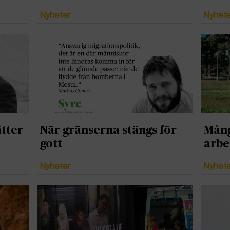
Nyheter
Nyhet
tter
När gränserna stängs för
Mång
gott
arbe
Nyheter
Nyhet