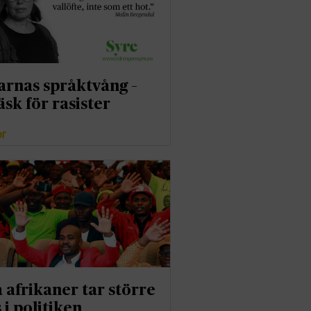
arnas språktvång –
äsk för rasister
er
 afrikaner tar större
 i politiken