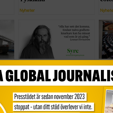
Nyheter
Nyhet
rk
Vi behöver inte böneutrop
Därfö
och islamiska skolor
opin
Nyheter
Nyhet