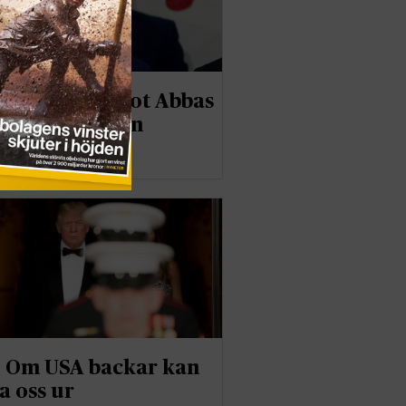
p EU-kritik mot Abbas
om Förintelsen
er
: Om USA backar kan
a oss ur