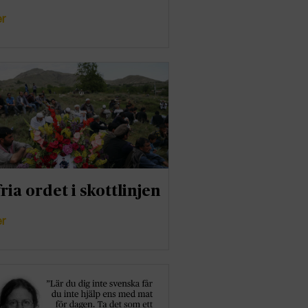
er
ria ordet i skottlinjen
er