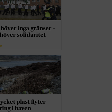
ehöver inga gränser –
ehöver solidaritet
er
ycket plast flyter
ing i haven