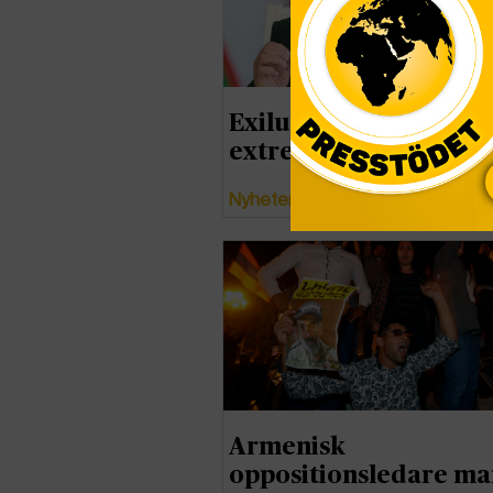
Exiluzbeker lockas av
extrem ideologi
Nyheter
Armenisk
oppositionsledare ma