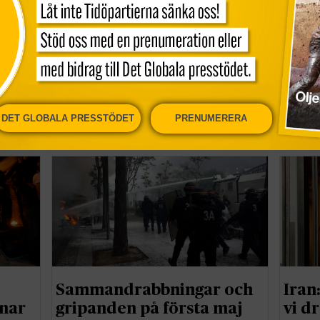
Världens äldsta spindel
Skar
har dött
ord 
DET GLOBALA PRESSTÖDET
PRENUMERERA
Nyheter
Nyhet
Sammandrabbningar och
Iran
nar
gripanden på första maj
vi dr