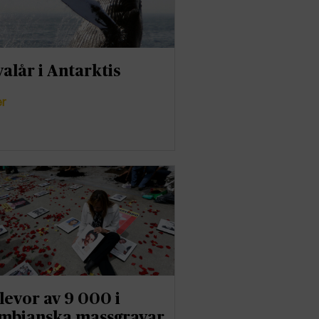
valår i Antarktis
er
levor av 9 000 i
mbianska massgravar