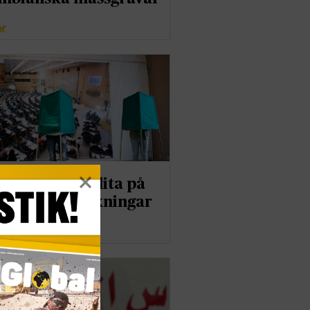
er
r ska vi inte lita på
ionsundersökningar
er