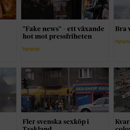
”Fake news” – ett växande
Bra 
hot mot pressfriheten
Nyhet
Nyheter
Fler svenska sexköp i
Kvar
Tyskland
colo