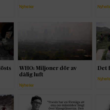
Nyheter
Nyhet
östs
WHO: Miljoner dör av
Det f
dålig luft
Nyhet
Nyheter