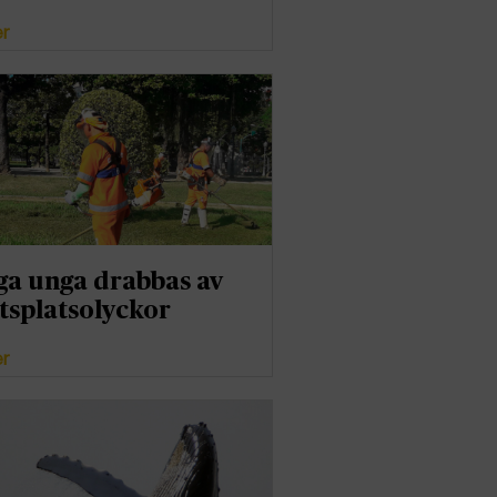
er
a unga drabbas av
tsplatsolyckor
er