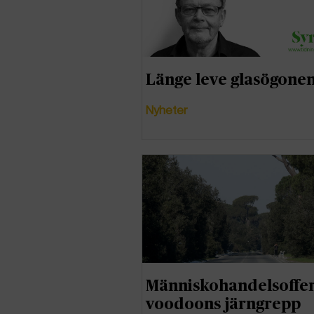
Länge leve glasögone
Nyheter
Människohandelsoffer
voodoons järngrepp