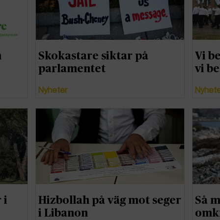
n
Skokastare siktar på
Vi b
parlamentet
vi b
Nyheter
Nyhet
 i
Hizbollah på väg mot seger
Så m
i Libanon
omkr