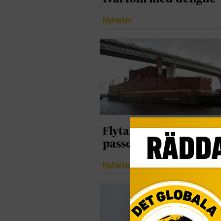
Nyheter
Flytande kärnkraftve
passerar Skåne
Nyheter