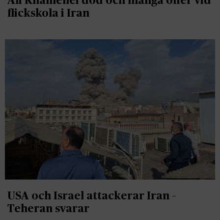
Ali Khamenei död och många offer vid
flickskola i Iran
USA och Israel attackerar Iran –
Teheran svarar