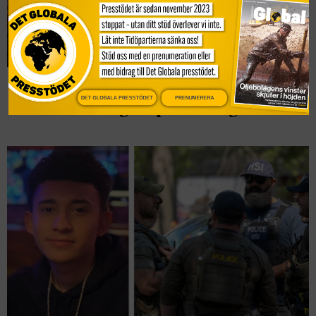
EU: My Voice, My Choices förslag om
DET GLOBALA PRESSTÖDET
PRENUMERERA
säker abort avgörs på torsdag