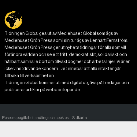
Tidningen Global ges ut av Mediehuset Global som ägs av
Mediehuset Grön Press som i sin tur ägs av Lennart Fernström.
Mediehuset Grön Press ger ut nyhetstidningar för alla som vill
förändra världen och se ett fritt, demokratiskt, solidariskt och
hållbart samhälle bortom tillväxtdogmer och arbetslinjer. Vi är en
icke vinstdrivande koncern. Det innebär att alla intäkter går
tillbaka till verksamheten.
Tidningen Global kommer ut med digital utgåva på fredagar och
publicerar artiklar på webben löpande.
Personuppgiftsbehandling och cookies
Sidkarta
© 2014–2026 Tidningen Global