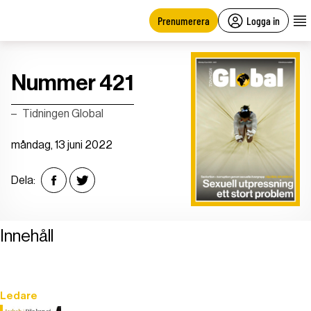
main
content
Prenumerera
Logga in
Nummer 421
Tidningen Global
måndag, 13 juni 2022
Dela:
Innehåll
Ledare