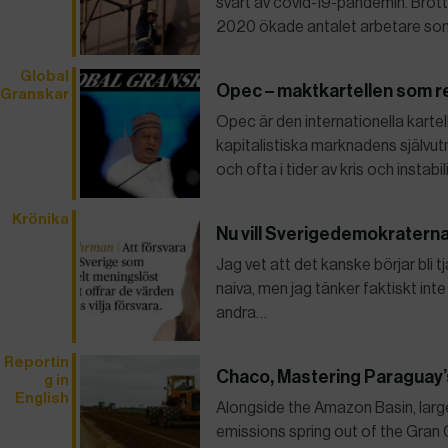
svårt av covid-19-pandemin. Brotte
2020 ökade antalet arbetare som 
Global
Opec – maktkartellen som res
Granskar
Opec är den internationella karte
kapitalistiska marknadens självu
och ofta i tider av kris och instabi
Krönika
Nu vill Sverigedemokratern
Jag vet att det kanske börjar bli t
naiva, men jag tänker faktiskt inte 
andra…
Reportin
Chaco, Mastering Paraguay’
g in
English
Alongside the Amazon Basin, large
emissions spring out of the Gran 