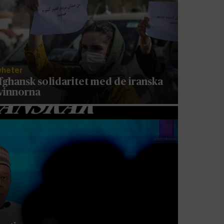
yheter
fghansk solidaritet med de iranska
vinnorna