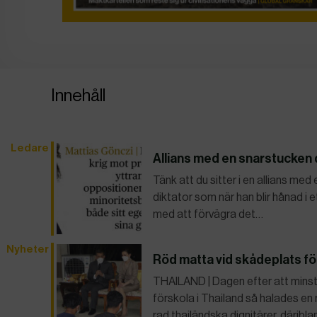
Innehåll
Ledare
Allians med en snarstucken 
Tänk att du sitter i en allians med
diktator som när han blir hånad i
med att förvägra det…
Nyheter
Röd matta vid skådeplats fö
THAILAND | Dagen efter att minst
förskola i Thailand så halades en
rad thailändska dignitärer, däribl