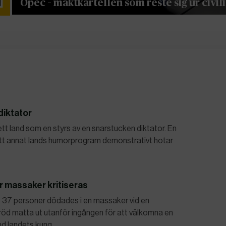
Opec – maktkartellen som reste sig ur civil
diktator
 ett land som en styrs av en snarstucken diktator. En
 ett annat lands humorprogram demonstrativt hotar
r massaker kritiseras
 37 personer dödades i en massaker vid en
 röd matta ut utanför ingången för att välkomna en
and landets kung…