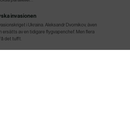
ryska invasionen
vasionskriget i Ukraina. Aleksandr Dvornikov, även
ch ersätts av en tidigare flygvapenchef. Men flera
å det tufft.
t i FN
r röstade på torsdagen ned ett förslag att
vinsen Xinjiang.
ren Guaidó minskar
isk oppositionsvåg ut att skaka om makten i
mvärlden. Men stödet för oppositionsledaren Juan
i Sydamerika.
era att bli en del av Kina.