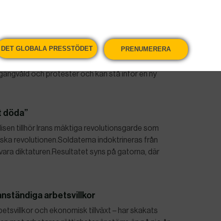
sina demokratiska grundvalar. Det säger den
t Tsai Ing-wen, i sitt nationaldagstal på måndagen.
ill Haiti
DET GLOBALA PRESSTÖDET
PRENUMERERA
icka en särskild beväpnad styrka till krisdrabbade
 gängvåld och protester och kan stå inför en ny
tt döda”
lisen tillhör Irans mäktiga revolutionsgarde som
iska revolutionen.Soldaterna indoktrineras från
försvara diktaturen.Resultatet syns på gatorna, där
 anständiga arbetsvillkor
etsvillkor och ekonomisk tillväxt – har skakats