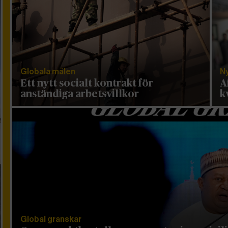
Globala målen
N
Ett nytt socialt kontrakt för
A
anständiga arbetsvillkor
k
Global granskar