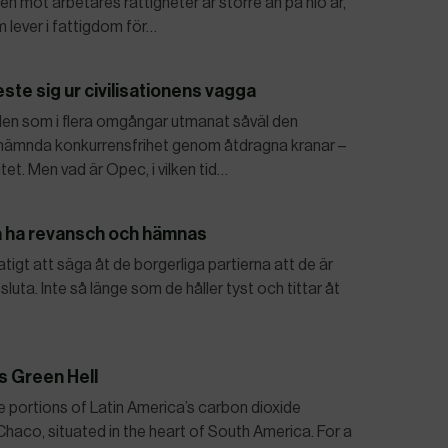
n mot arbetares rättigheter är större än på nio år,
lever i fattigdom för…
te sig ur civilisationens vagga
llen som i flera omgångar utmanat såväl den
tnämnda konkurrensfrihet genom åtdragna kranar –
litet. Men vad är Opec, i vilken tid…
a ha revansch och hämnas
jatigt att säga åt de borgerliga partierna att de är
sluta. Inte så länge som de håller tyst och tittar åt
s Green Hell
 portions of Latin America’s carbon dioxide
Chaco, situated in the heart of South America. For a