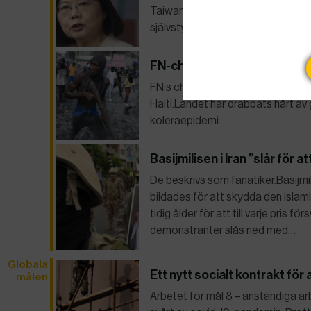
Taiwan kommer aldrig att ge upp 
självstyrande öns ledare, presiden
FN-chefen vill sända styrkor t
FN:s chef António Guterres vill sk
Haiti.Landet har drabbats hårt av
koleraepidemi.
Basijmilisen i Iran ”slår för a
De beskrivs som fanatiker.Basijmi
bildades för att skydda den islam
tidig ålder för att till varje pris 
demonstranter slås ned med…
Globala
Ett nytt socialt kontrakt för
målen
Arbetet för mål 8 – anständiga arb