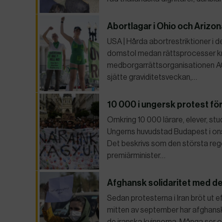
Abortlagar i Ohio och Arizo
USA | Hårda abortrestriktioner i 
domstol medan rättsprocesser krin
medborgarrättsorganisationen AC
sjätte graviditetsveckan,…
10 000 i ungersk protest för
Omkring 10 000 lärare, elever, stu
Ungerns huvudstad Budapest i ons
Det beskrivs som den största rege
premiärminister…
Afghansk solidaritet med de
Sedan protesterna i Iran bröt ut e
mitten av september har afghanska k
de iranska kvinnorna. Många ser o