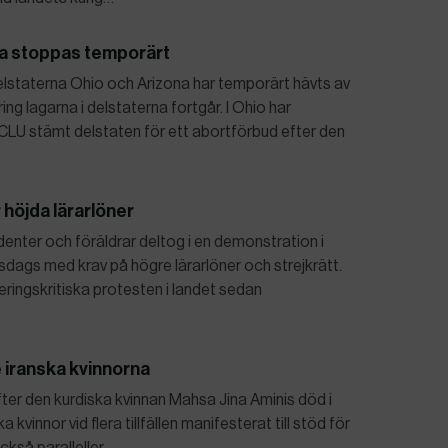
na stoppas temporärt
delstaterna Ohio och Arizona har temporärt hävts av
g lagarna i delstaterna fortgår. I Ohio har
LU stämt delstaten för ett abortförbud efter den
 höjda lärarlöner
denter och föräldrar deltog i en demonstration i
dags med krav på högre lärarlöner och strejkrätt.
ringskritiska protesten i landet sedan
 iranska kvinnorna
fter den kurdiska kvinnan Mahsa Jina Aminis död i
vinnor vid flera tillfällen manifesterat till stöd för
ckså paralleller…