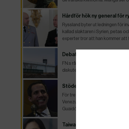
Hårdför hök ny general för 
Ryssland byter ut ledningen för in
kallad slaktaren i Syrien, petas o
experter tror att han kommer att f
Debatt om Xinjiang nedrösta
FN:s råd för mänskliga rättighete
diskutera läget i den kinesiska pro
Stödet för oppositionsleda
För tre år sedan såg en demokrat
Venezuela, med stort stöd från o
Guaidó har börjat fallera hemma 
Taiwan: Vi kommer inte accept