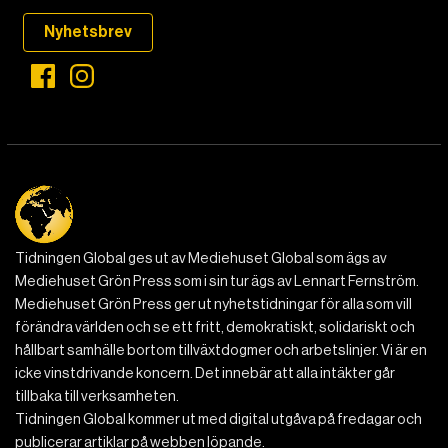
Nyhetsbrev
Tidningen Global ges ut av Mediehuset Global som ägs av
Mediehuset Grön Press som i sin tur ägs av Lennart Fernström.
Mediehuset Grön Press ger ut nyhetstidningar för alla som vill
förändra världen och se ett fritt, demokratiskt, solidariskt och
hållbart samhälle bortom tillväxtdogmer och arbetslinjer. Vi är en
icke vinstdrivande koncern. Det innebär att alla intäkter går
tillbaka till verksamheten.
Tidningen Global kommer ut med digital utgåva på fredagar och
publicerar artiklar på webben löpande.