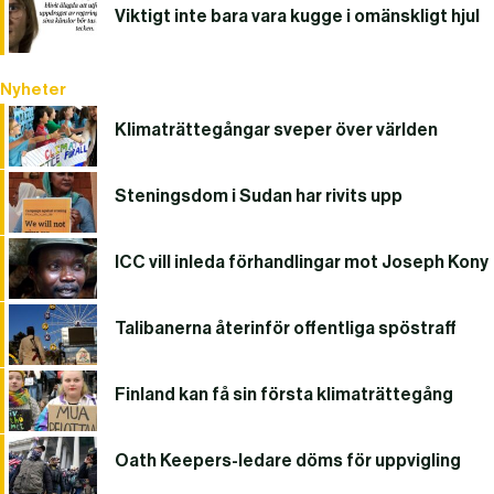
Viktigt inte bara vara kugge i omänskligt hjul
Nyheter
Klimaträttegångar sveper över världen
Steningsdom i Sudan har rivits upp
ICC vill inleda förhandlingar mot Joseph Kony
Talibanerna återinför offentliga spöstraff
Finland kan få sin första klimaträttegång
Oath Keepers-ledare döms för uppvigling