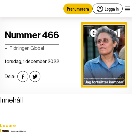
main
content
Prenumerera
Logga in
Nummer 466
Tidningen Global
torsdag, 1 december 2022
Dela:
Innehåll
Ledare