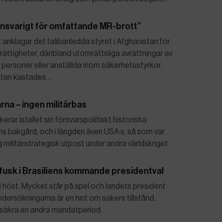
ansvarigt för omfattande MR-brott”
nklagar det talibanledda styret i Afghanistan för
ttigheter, däribland utomrättsliga avrättningar av
personer eller anställda inom säkerhetsstyrkor.
istan kastades…
rna – ingen militärbas
r istället sin försvarspolitiskt historiska
ens bakgård, och i längden även USA:s, så som var
g militärstrategisk utpost under andra världskriget.
lfusk i Brasiliens kommande presidentval
e i höst. Mycket står på spel och landets president
dersökningarna är en hint om sakers tillstånd,
t säkra en andra mandatperiod.