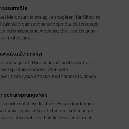
Mercosurmöte
et Mercosur har avslagit en begäran från Ukrainas
t tala vid organisationens toppmöte på torsdagen.
 medlemsländerna Argentina, Brasilien, Uruguay
as om att svara…
 avsätta Zelenskyj
Lavrov säger att Rysslands mål är att avsätta
enskyj.Ukraina försöker återuppta
avet, trots ryska attacker mot hamnen i Odessa.
r och ursprungsfolk
amerikanska stillahavsdelstaten Hawaii kan komma
ka forskningens viktigaste fästen – vulkanberget
miska observatorier. Lokala röster, inte minst