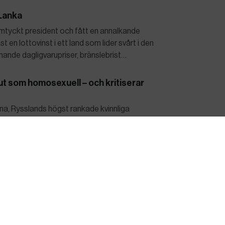
 Lanka
a omtyckt president och fått en annalkande
n lottovinst i ett land som lider svårt i den
ande dagligvarupriser, bränslebrist…
t som homosexuell – och kritiserar
, Rysslands högst rankade kvinnliga
ublicerad i mitten av juli fram som öppen
rankade tennisstjärnan lever enligt egen utsago i
a
äddödare i din trädgård – då bör du se upp. Växterna
och hamnar nu på EU:s lista över invasiva arter.