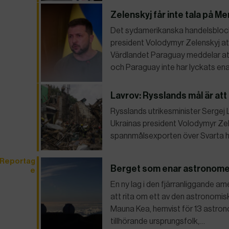
Zelenskyj får inte tala på 
Det sydamerikanska handelsblock
president Volodymyr Zelenskyj at
Värdlandet Paraguay meddelar att
och Paraguay inte har lyckats en
Lavrov: Rysslands mål är att
Rysslands utrikesminister Sergej 
Ukrainas president Volodymyr Zel
spannmålsexporten över Svarta h
Reportag
Berget som enar astronome
e
En ny lag i den fjärranliggande 
att rita om ett av den astronomis
Mauna Kea, hemvist för 13 astrono
tillhörande ursprungsfolk,…