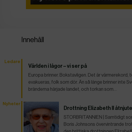
Innehåll
Ledare
Världen i lågor – vi ser på
Europa brinner. Bokstavligen. Det är värmerekord,
evakueras, folk som dör. Än så länge brinner inte 
bränderna härjade landet, och torkan som…
Nyheter
Drottning Elizabeth II åtnjut
STORBRITANNIEN | Samtidigt som 
Boris Johnsons övervintrande trot
den brittiska drottningen Elizabet