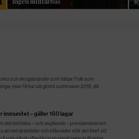
ingen militärbas
R
 torka och skogsbränder som härjar. Folk som
Sverige, men få har väl glömt sommaren 2018, då
er immunitet – gäller 160 lagar
den brittiske – och avgående – premiärministern
s en rad skandaler och blåsväder står det klart att
h II som såväl offentlig som privat person åtnjuter…