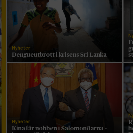
N
F
Nyheter
g
Dengueutbrott i krisens Sri Lanka
s
N
Nyheter
R
Kina får nobben i Salomonöarna –
h