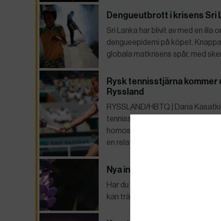
Dengueutbrott i krisens Sri
Sri Lanka har blivit av med en ill
dengueepidemi på köpet. Knappast e
globala matkrisens spår, med sken
Rysk tennisstjärna kommer u
Ryssland
RYSSLAND/HBTQ | Daria Kasatkina
tennisspelare, trädde i en video p
homosexuell. Den 25-åriga och 12-
en relation med en annan…
Nya invasiva arter på EU-list
Har du syrenslide eller japansk tr
kan tränga undan annan växtlighet 