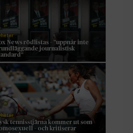
yheter
ox News rödlistas – ”uppnår inte
rundläggande journalistisk
tandard”
yheter
ysk tennisstjärna kommer ut som
omosexuell – och kritiserar