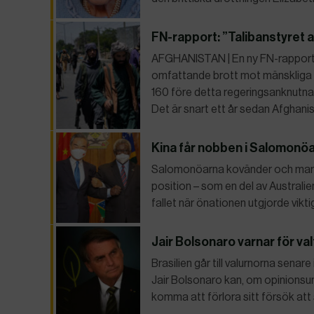
FN-rapport: ”Talibanstyret 
AFGHANISTAN | En ny FN-rapport a
omfattande brott mot mänskliga rä
160 före detta regeringsanknutna 
Det är snart ett år sedan Afghan
Kina får nobben i Salomonöa
Salomonöarna kovänder och markera
position – som en del av Australi
fallet när önationen utgjorde vikti
Jair Bolsonaro varnar för va
Brasilien går till valurnorna senar
Jair Bolsonaro kan, om opinionsun
komma att förlora sitt försök at