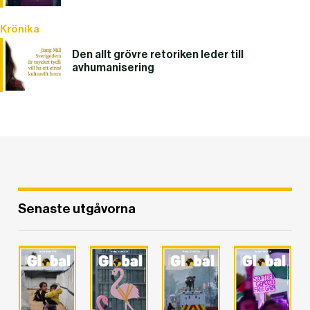
Krönika
Den allt grövre retoriken leder till
avhumanisering
DET GLOBALA PRESSTÖDET
PRENUMERERA
Senaste utgåvorna