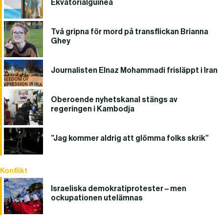
Ekvatorialguinea
Två gripna för mord på transflickan Brianna
Ghey
Journalisten Elnaz Mohammadi frisläppt i Iran
Oberoende nyhetskanal stängs av
regeringen i Kambodja
”Jag kommer aldrig att glömma folks skrik”
Konflikt
Israeliska demokratiprotester – men
ockupationen utelämnas