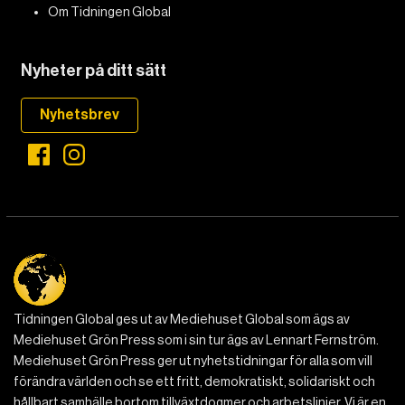
Om Tidningen Global
Nyheter på ditt sätt
Nyhetsbrev
Tidningen Global ges ut av Mediehuset Global som ägs av
Mediehuset Grön Press som i sin tur ägs av Lennart Fernström.
Mediehuset Grön Press ger ut nyhetstidningar för alla som vill
förändra världen och se ett fritt, demokratiskt, solidariskt och
hållbart samhälle bortom tillväxtdogmer och arbetslinjer. Vi är en